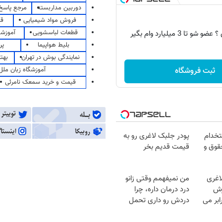
دوربین مداربسته
مرجع پاسخ 
فروش مواد شیمیایی
قی
قطعات لباسشویی
آموزشگ
 تا 3 میلیارد وام بگیر
بلیط هواپیما
پر
نمایندگی بوش در تهران
بهت
آموزشگاه زبان ملل
ثبت فروشگاه
قیمت و خرید سمعک نامرئی
تخدام
پودر جلبک لاغری رو به
قوق و
قیمت قدیم بخر
اغری
من نمیفهمم وقتی زانو
زش
درد درمان داره، چرا
یسوزی را 3برابر می
دردش رو داری تحمل
میکنی؟❗