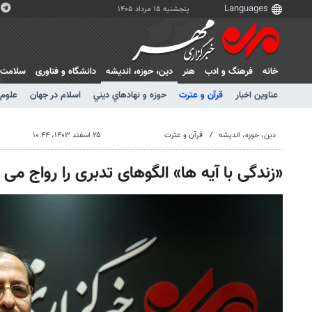
پنجشنبه ۱۵ مرداد ۱۴۰۵
خانه
فرهنگ و ادب
هنر
دين، حوزه، انديشه
دانشگاه و فناوری
سلامت
عناوین اخبار
قرآن و عترت
حوزه و نهادهاي ديني
اسلام در جهان
علوم 
دين، حوزه، انديشه
قرآن و عترت
۲۵ اسفند ۱۴۰۳، ۱۰:۴۴
«زندگی با آیه ها» الگوهای تدبری را رواج می