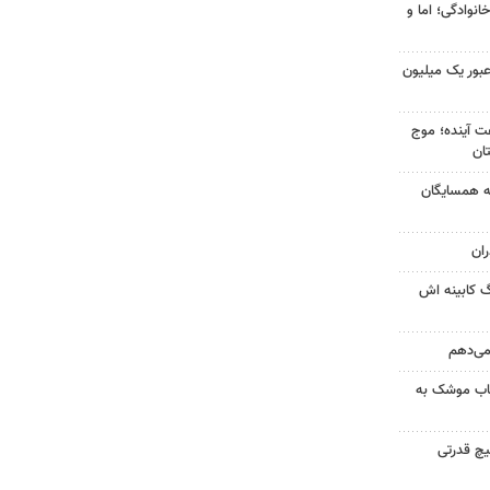
انوادگی؛ اما و
 عبور یک میلیون
 کشور در ۷۲ ساعت آینده؛ موج
به همسایگان
ان
گ کابینه اش
 می‌دهم
رتاب موشک به
یچ قدرتی