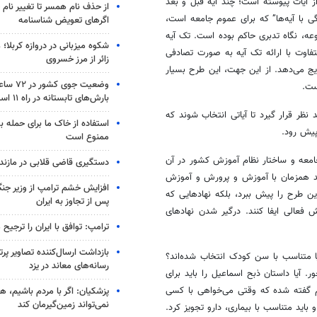
ز آیات پیوسته است؛ چند آیه قبل و بعد
از حذف نام همسر تا تغییر نام خ
۳۰ فهمیده شود. در طرح “زندگی با آیه‌ها” که برای عموم جامعه است،
اگرهای تعویض شناسنامه
 مجموعه، نگاه تدبری حاکم بوده است. تک آیه
شکوه میزبانی در دروازه کربلا؛
فاوت با ارائه تک آیه به صورت تصادفی
زائر از مرز خسروی
ویج می‌دهد. از این جهت، این طرح بسیار
وضعیت جوی
ست.
بارش‌های تابستانه در راه ۱۱ استان
ظر قرار گیرد تا آیاتی انتخاب شوند که
استفاده از خاک ما برای حمله 
پیش رود.
ممنوع است
جامعه و ساختار نظام آموزش کشور در آن
دستگیری قاضی قلابی در مازندر
باید همزمان با آموزش و پرورش و آموزش
افزایش خشم ترامپ از وزیر جن
این طرح را پیش ببرد، بلکه نهادهایی که
پس از تجاوز به ایران
 فعالی ایفا کنند. درگیر شدن نهادهای
ترامپ: توافق با ایران را ترجیح
بازداشت ارسال‌کننده تصاویر پ
یا متناسب با سن کودک انتخاب شده‌اند؟
رسانه‌های معاند در یزد
 آیا داستان ذبح اسماعیل را باید برای
هم گفته شده که وقتی می‌خواهی با کسی
پزشکیان: اگر با مردم باشیم، ه
نمی‌تواند زمین‌گیرمان کند
باید متناسب با بیماری، دارو تجویز کرد.