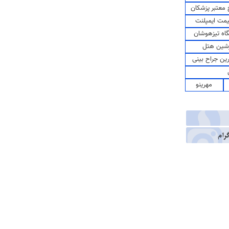
معتبر پزشکان
مت ایمپلنت
اه تیزهوشان
شین هتل
رین جراح بینی
مهرینو