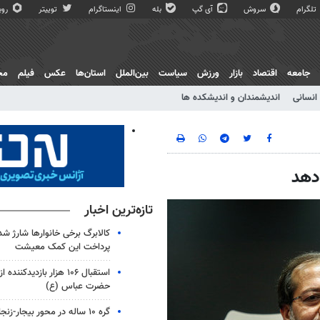
تلگرام
سروش
آی گپ
بله
اینستاگرام
توییتر
روبی
جامعه
اقتصاد
بازار
ورزش
سیاست
بین‌الملل
استان‌ها
عکس
فیلم
مج
انسانی
اندیشمندان و اندیشکده ها
 دهد
تازه‌ترین اخبار
کالابرگ برخی خانوارها شارژ شد؛
پرداخت این کمک معیشت
استقبال ۱۰۶ هزار بازدیدکنن
حضرت عباس (ع)
گره ۱۰ ساله در محور بیجار-زن