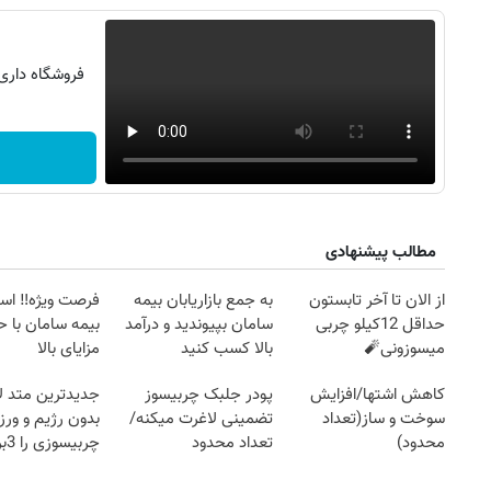
فروشگاه داری ؟ عضو شو
مطالب پیشنهادی
از الان تا آخر تابستون
به جمع بازاریابان بیمه
فرصت ویژه‼️ اس
حداقل 12کیلو چربی
سامان بپیوندید و درآمد
بیمه سامان با ح
میسوزونی🧨
بالا کسب کنید
مزایای بالا
کاهش اشتها/افزایش
پودر جلبک چربیسوز
جدیدترین متد ل
سوخت و ساز(تعداد
تضمینی لاغرت میکنه/
بدون رژیم و ور
محدود)
تعداد محدود
چرب
کند