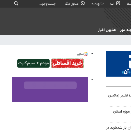
نتایج زنده
کا
ایتا
جداول لیگ
له مهر
عناوین اخبار
 تغییر زمانبدی
ده از موزه استان
جان باز شد؛تردد در