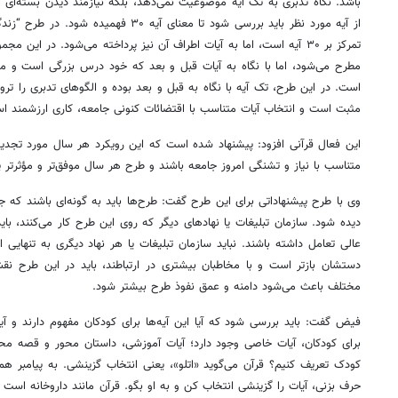
باشد. نگاه تدبری به تک آیه موضوعیت نمی‌دهد، بلکه نیازمند دیدن بسته‌ای ا
از آیه مورد نظر باید بررسی شود تا معنای آیه 
تمرکز بر ۳۰ آیه است، اما به آیات اطراف آن نیز پرداخته می‌شود. در این
مطرح می‌شود، اما با نگاه به آیات قبل و بعد که خود درس بزرگی است و مت
است. در این طرح، تک آیه با نگاه به قبل و بعد بوده و الگوهای تدبری را تر
مثبت است و انتخاب آیات متناسب با اقتضائات کنونی جامعه، کاری ارزشمند ا
این فعال قرآنی افزود: پیشنهاد شده است که این رویکرد هر سال مورد تجدید ن
متناسب با نیاز و تشنگی امروز جامعه باشند و طرح هر سال موفق‌تر و مؤثرتر 
وی با طرح پیشنهاداتی برای این طرح گفت: طرح‌ها باید به گونه‌ای باشند که 
دیده شود. سازمان تبلیغات یا نهادهای دیگر که روی این طرح کار می‌کنند، 
عالی تعامل داشته باشند. نباید سازمان تبلیغات یا هر نهاد دیگری به تنهایی 
دستشان بازتر است و با مخاطبان بیشتری در
ارتباطند
، باید در این طرح نقش
مختلف باعث می‌شود دامنه و عمق نفوذ طرح بیشتر شود.
فیض گفت: باید بررسی شود که آیا این آیه‌ها برای کودکان مفهوم دارند و آ
برای کودکان، آیات خاصی وجود دارد؛ آیات آموزشی، داستان محور و قصه محور.
کودک تعریف کنیم؟ قرآن می‌گوید «
اتلو
»، یعنی انتخاب گزینشی. به پیامبر 
حرف بزنی، آیات را گزینشی انتخاب کن و به او بگو. قرآن مانند داروخانه است و 