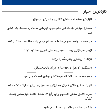
تازه‌ترین اخبار
افزایش سطح آماده‌باش نظامی و امنیتی در عراق
سنندج میزبان رقابت‌های تکواندوی قهرمانی نونهالان منطقه یک کشور
شد
سرمست: روابط عمومی‌ها باید صدای مردم را به حاکمیت منتقل کنند
لزوم هم‌افزایی روابط‌ عمومی‌ها برای تبیین عملکرد دولت
زلزله ۴ ریشتری بندرلنگه را لرزاند
دستگیری ۲ هزار و ۹۶۱ سارق در آذربایجان‌شرقی
مجموعه جدید دانشگاه فرهنگیان بوشهر احداث می شود
تاجره: ۱۰ تن کالای قاچاق به ارزش ۱۰۰ میلیارد ریال در اراک کشف شد
ضرب الاجل مدعی العموم برای رفع ۱۳ نقطه حادثه خیز محور جاسک -
کنارک
پارک پسماند در قائمشهر احداث می‌شود