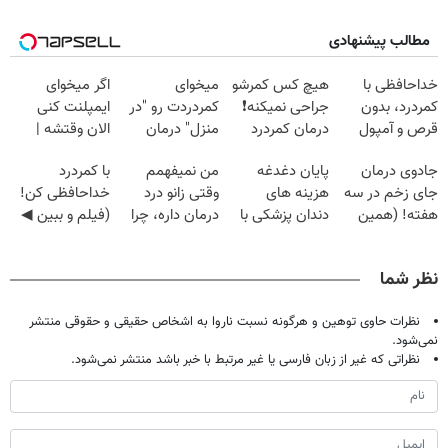
مطالب پیشنهادی
خداحافظی با
هیچ کس کمرشو
میخوای
اگر میخوای
کمردرد، بدون
جراحی نمیکنه❗
کمردردت رو "در
ایمپلنت کنی
قرص و آمپول
درمان کمردرد
منزل" درمان
الان وقتشه |
بدون قرص
کنی؟ (◂فیلم +
فقط با ۲۵
جادوی درمان
پایان دغدغه
من نمیفهمم
با کمردرد
(پرسشنامه)
◂پرسش‌نامه)
میلیون تومان!!!
جای زخم در سه
هزینه های
وقتی زانو درد
خداحافظی کن!
هفته! (همین
دندان پزشکی با
درمان داره، چرا
(فیلم و ببین ◀
حالا رایگان
پک سفید کننده
دردش رو داری
پرسش‌نامه رو
صحبت کنید)
خانگی
تحمل میکنی؟❗
پرکن)
نظر شما
نظرات حاوی توهین و هرگونه نسبت ناروا به اشخاص حقیقی و حقوقی منتشر
نمی‌شود.
نظراتی که غیر از زبان فارسی یا غیر مرتبط با خبر باشد منتشر نمی‌شود.