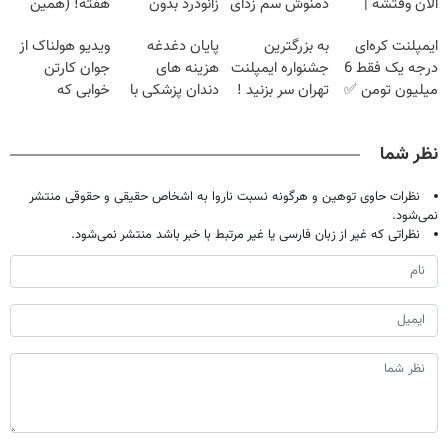
الان وقتشه |
دمنوش سم زدای
زانودرد بدون
هفته! (همین
فقط با ۲۵
گیاهی
قرص
حالا رایگان
ایمپلنت کره‌ای
به بزرگترین
پایان دغدغه
ویدیو هولناک از
میلیون تومان!!!
صحبت کنید)
درجه یک فقط 6
جشنواره ایمپلنت
هزینه های
جوان کارتن
میلیون تومن ✅
تهران سر بزنید !
دندان پزشکی با
خوابی که
| فقط ۲۵
پک سفید کننده
میلیاردر شد.
میلیون !
خانگی
آموزش رایگان
نظر شما
نظرات حاوی توهین و هرگونه نسبت ناروا به اشخاص حقیقی و حقوقی منتشر
نمی‌شود.
نظراتی که غیر از زبان فارسی یا غیر مرتبط با خبر باشد منتشر نمی‌شود.