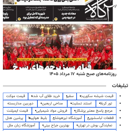
روزنامه‌های صبح شنبه ۱۷ مرداد ۱۴۰۵
تبلیغات
قیمت شیشه سکوریت
سفیر
خرید طلای آب شده
قیمت موکت
تور کربلا
استند تسلیت
مداحی اربعین
دوربین مداربسته
مرجع پاسخ معتبر پزشکان
فروش مواد شیمیایی
قیمت ایمپلنت
قطعات لباسشویی
آموزشگاه تیزهوشان
بلیط هواپیما
پرشین هتل
نمایندگی بوش در تهران
بهترین جراح بینی
آموزشگاه زبان ملل