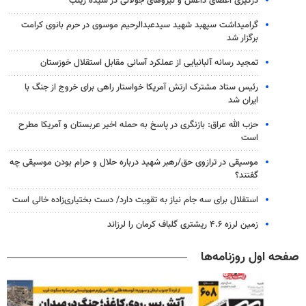
درگیری اعضای داعش و نیروهای جولانی در سیده زینب
گرامیداشت سپهبد شهید سیدعبدالرحیم موسوی در حرم بانوی کرامت
برگزار شد
تمجید رسانه آلبانیایی از عملکرد آسانی مقابل استقلال خوزستان
رئیس ستاد مشترک ارتش آمریکا خواستار راهی برای خروج از جنگ با
ایران شد
حزب الله عراق: بازنگری در پاسخ به حمله اخیر عربستان و آمریکا مطرح
است
موسیقی در ترازوی حق/رهبر شهید درباره حلال و حرام بودن موسیقی چه
گفتند؟
استقلال برای سه جام نیاز به تقویت دارد/ دست بختیاری‌زاده خالی است
زمین لرزه ۴.۶ ریشتری گلباف کرمان را لرزاند
صفحه اول روزنامه‌ها