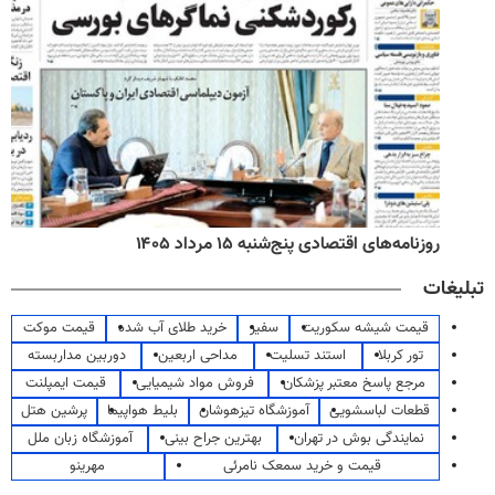
روزنامه‌های اقتصادی پنج‌شنبه ۱۵ مرداد ۱۴۰۵
تبلیغات
قیمت شیشه سکوریت
سفیر
خرید طلای آب شده
قیمت موکت
تور کربلا
استند تسلیت
مداحی اربعین
دوربین مداربسته
مرجع پاسخ معتبر پزشکان
فروش مواد شیمیایی
قیمت ایمپلنت
قطعات لباسشویی
آموزشگاه تیزهوشان
بلیط هواپیما
پرشین هتل
نمایندگی بوش در تهران
بهترین جراح بینی
آموزشگاه زبان ملل
قیمت و خرید سمعک نامرئی
مهرینو