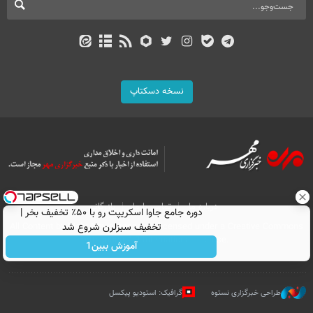
نسخه دسکتاپ
درباره ما
تماس با ما
بازرگانی
دوره جامع جاوا اسکریپت رو با ۵۰٪ تخفیف بخر |
تخفیف سبزلرن شروع شد
All Content by Mehr News Agency is licensed under a Creative Commons
Attribution 4.0 International License.
آموزش ببین1
طراحی خبرگزاری نستوه
گرافیک: استودیو پیکسل