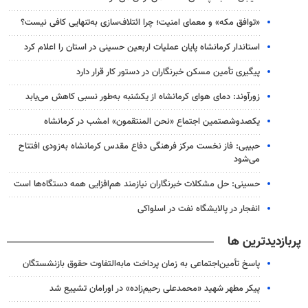
«توافق مکه» و معمای امنیت؛ چرا ائتلاف‌سازی به‌تنهایی کافی نیست؟
استاندار کرمانشاه پایان عملیات اربعین حسینی در استان را اعلام کرد
پیگیری تأمین مسکن خبرنگاران در دستور کار قرار دارد
زورآوند: دمای هوای کرمانشاه از یکشنبه به‌طور نسبی کاهش می‌یابد
یکصدوشصتمین اجتماع «نحن المنتقمون» امشب در کرمانشاه
حبیبی: فاز نخست مرکز فرهنگی دفاع مقدس کرمانشاه به‌زودی افتتاح
می‌شود
حسینی: حل مشکلات خبرنگاران نیازمند هم‌افزایی همه دستگاه‌ها است
انفجار در پالایشگاه نفت در اسلواکی
پربازدیدترین ها
پاسخ تأمین‌اجتماعی به زمان پرداخت مابه‌التفاوت حقوق بازنشستگان
پیکر مطهر شهید «محمدعلی رحیم‌زاده» در اورامان تشییع شد