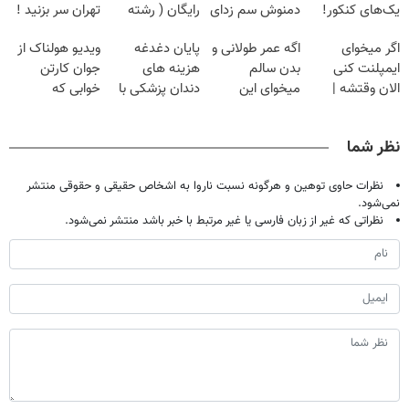
یک‌های کنکور!
دمنوش سم زدای
رایگان ( رشته
تهران سر بزنید !
گیاهی
ریاضی، تجربی،
| فقط ۲۵
اگر میخوای
اگه عمر طولانی و
پایان دغدغه
ویدیو هولناک از
انسانی)
میلیون !
ایمپلنت کنی
بدن سالم
هزینه های
جوان کارتن
الان وقتشه |
میخوای این
دندان پزشکی با
خوابی که
فقط با ۲۵
نوشیدنی رو با
پک سفید کننده
میلیاردر شد.
میلیون تومان!!!
تخفیف بخر
خانگی
آموزش رایگان
نظر شما
نظرات حاوی توهین و هرگونه نسبت ناروا به اشخاص حقیقی و حقوقی منتشر
نمی‌شود.
نظراتی که غیر از زبان فارسی یا غیر مرتبط با خبر باشد منتشر نمی‌شود.