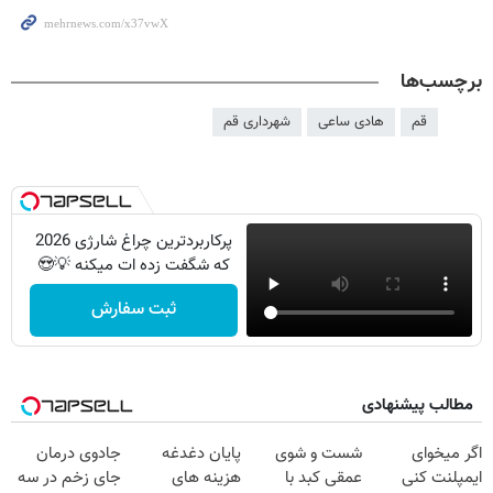
برچسب‌ها
قم
هادی ساعی
شهرداری قم
پرکاربردترین چراغ شارژی 2026
که شگفت زده ات میکنه 💡😍
ثبت سفارش
مطالب پیشنهادی
اگر میخوای
شست و شوی
پایان دغدغه
جادوی درمان
ایمپلنت کنی
عمقی کبد با
هزینه های
جای زخم در سه