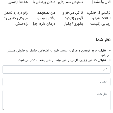
الان وقتشه |
دمنوش سم زدای
دندان پزشکی با
هفته! (همین
فقط با ۲۵
گیاهی
پک سفید کننده
حالا رایگان
ترکیبی از خنکی،
تا کی می‌خوای
من نمیفهمم
زانو درد رو تحمل
میلیون تومان!!!
خانگی
صحبت کنید)
لطافت هوا و
قرص زانودرد
وقتی زانو درد
می‌کنی که چی؟
زیبایی (قیمت
بخوری؟ یکبار
درمان داره، چرا
راه‌حلش
باور نکردنی!)
اصولی درمانش
دردش رو داری
همین‌جاست!
کن
تحمل میکنی؟❗
نظر شما
نظرات حاوی توهین و هرگونه نسبت ناروا به اشخاص حقیقی و حقوقی منتشر
نمی‌شود.
نظراتی که غیر از زبان فارسی یا غیر مرتبط با خبر باشد منتشر نمی‌شود.