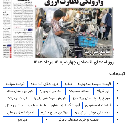
روزنامه‌های اقتصادی چهارشنبه ۱۴ مرداد ۱۴۰۵
تبلیغات
قیمت شیشه سکوریت
سفیر
خرید طلای آب شده
قیمت موکت
تور کربلا
استند تسلیت
مداحی اربعین
دوربین مداربسته
مرجع پاسخ معتبر پزشکان
فروش مواد شیمیایی
قیمت ایمپلنت
قطعات لباسشویی
آموزشگاه تیزهوشان
بلیط هواپیما
پرشین هتل
نمایندگی بوش در تهران
بهترین جراح بینی
آموزشگاه زبان ملل
قیمت و خرید سمعک نامرئی
مهرینو