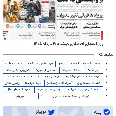
روزنامه‌های اقتصادی دوشنبه ۱۹ مرداد ۱۴۰۵
تبلیغات
قیمت شیشه سکوریت
سفیر
خرید طلای آب شده
قیمت موکت
تور کربلا
استند تسلیت
مداحی اربعین
دوربین مداربسته
مرجع پاسخ معتبر پزشکان
فروش مواد شیمیایی
قیمت ایمپلنت
قطعات لباسشویی
آموزشگاه تیزهوشان
بلیط هواپیما
پرشین هتل
نمایندگی بوش در تهران
بهترین جراح بینی
آموزشگاه زبان ملل
قیمت و خرید سمعک نامرئی
مهرینو