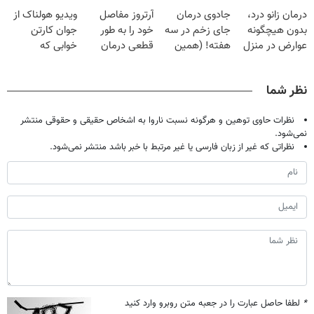
دردش رو داری
گیاهی
پک سفید کننده
تموم نشه !!!
درمان زانو درد،
جادوی درمان
آرتروز مفاصل
ویدیو هولناک از
تحمل میکنی؟❗
خانگی
بدون هیچگونه
جای زخم در سه
خود را به طور
جوان کارتن
عوارض در منزل
هفته! (همین
قطعی درمان
خوابی که
(◂پرسش‌نامه)
حالا رایگان
کنید!
میلیاردر شد.
صحبت کنید)
◗پرسش‌نامه◖
آموزش رایگان
نظر شما
نظرات حاوی توهین و هرگونه نسبت ناروا به اشخاص حقیقی و حقوقی منتشر
نمی‌شود.
نظراتی که غیر از زبان فارسی یا غیر مرتبط با خبر باشد منتشر نمی‌شود.
*
لطفا حاصل عبارت را در جعبه متن روبرو وارد کنید