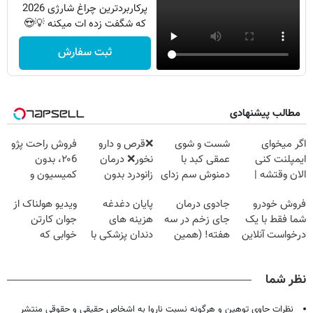
پرکاربردترین چراغ شارژی 2026
که شگفت زده ات میکنه 💡😍
ثبت سفارش
مطالب پیشنهادی
اگر میخوای
شست و شوی
❌قرص‌ و دارو
فروش راحت پژو
ایمپلنت کنی
عمقی کبد با
نخور❌ درمان
۲۰6، بدون
الان وقتشه |
دمنوش سم زدای
زانودرد بدون
کمیسیون و
فقط با ۲۵
گیاهی
قرص
دردسر
فروش خودرو
جادوی درمان
پایان دغدغه
ویدیو هولناک از
میلیون تومان!!!
شما فقط با یک
جای زخم در سه
هزینه های
جوان کارتن
درخواست آنلاین
هفته! (همین
دندان پزشکی با
خوابی که
✔
حالا رایگان
پک سفید کننده
میلیاردر شد.
صحبت کنید)
خانگی
آموزش رایگان
نظر شما
نظرات حاوی توهین و هرگونه نسبت ناروا به اشخاص حقیقی و حقوقی منتشر