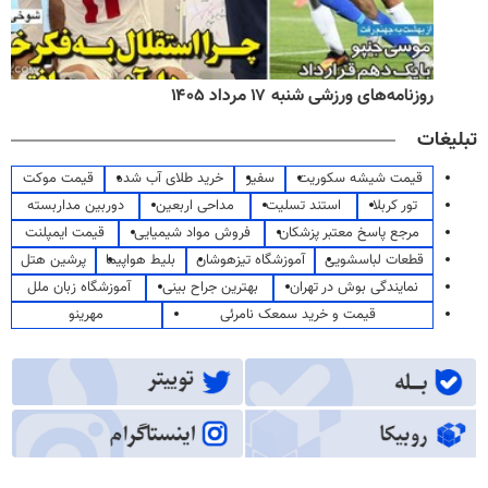
روزنامه‌های ورزشی شنبه ۱۷ مرداد ۱۴۰۵
تبلیغات
قیمت شیشه سکوریت
سفیر
خرید طلای آب شده
قیمت موکت
تور کربلا
استند تسلیت
مداحی اربعین
دوربین مداربسته
مرجع پاسخ معتبر پزشکان
فروش مواد شیمیایی
قیمت ایمپلنت
قطعات لباسشویی
آموزشگاه تیزهوشان
بلیط هواپیما
پرشین هتل
نمایندگی بوش در تهران
بهترین جراح بینی
آموزشگاه زبان ملل
قیمت و خرید سمعک نامرئی
مهرینو