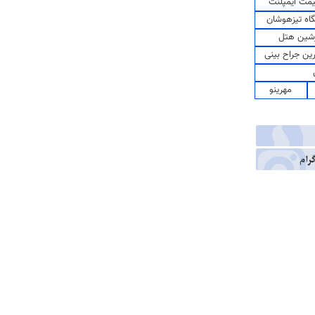
مت ایمپلنت
اه تیزهوشان
شین هتل
رین جراح بینی
مهرینو