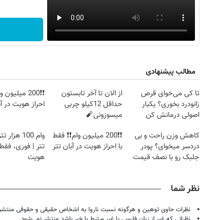
مطالب پیشنهادی
تا کی می‌خوای قرص
از الان تا آخر تابستون
❗❗200 میلیون و
زانودرد بخوری؟ یکبار
حداقل 12کیلو چربی
احراز هویت در آب
اصولی درمانش کن
میسوزونی🧨
کاهش وزن راحت و بی
❗❗200 میلیون وام❗❗ فقط
وام 100 هزار
دردسر میخوای؟ پودر
با احراز هویت در آبان تتر
تتر | فوری، فقط ب
جلبک رو با نصف قیمت
هویت
بخر!
نظر شما
نظرات حاوی توهین و هرگونه نسبت ناروا به اشخاص حقیقی و حقوقی منتشر 
نظراتی که غیر از زبان فارسی یا غیر مرتبط با خبر باشد منتشر نمی‌شود.