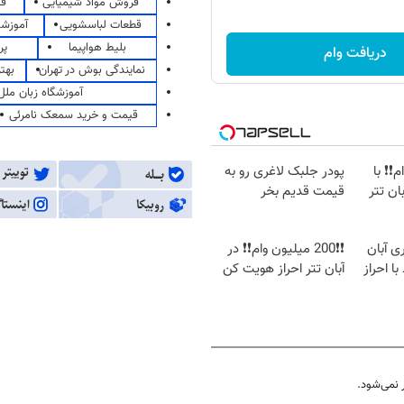
فروش مواد شیمیایی
قی
قطعات لباسشویی
آموزشگ
بلیط هواپیما
پر
دریافت وام
نمایندگی بوش در تهران
بهت
آموزشگاه زبان ملل
قیمت و خرید سمعک نامرئی
ام❗❗ با
پودر جلبک لاغری رو به
ان تتر
قیمت قدیم بخر
 تتری آبان
❗❗200 میلیون وام❗❗ در
ا احراز
آبان تتر احراز هویت کن
نمی‌شود.