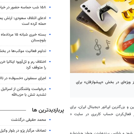
۱۵۸ شب حماسه حضور در خیابان های زابل
ادعای ائتلاف سعودی: ارتش یم
حمله کرده است
بلوچستان
تداوم فعالیت موکب‌ها در بخ
اختلاف رم و تل‌آویو؛ ایتالیا خرید
را متوقف کرد
اجرای سمفونی «خسوف» در تال
اسبت نوروز ۱۴۰۴، جشنواره و جوایز ویژه‌ای در بخش «پیشوازفان» برای
درخواست واشنگتن از اسرائیل ب
تشدید تنش با حزب‌‎الله
و بزرگترین اپراتور دیجیتال ایران، برای
پربازدیدترین ها
محمد حقیقی درگذشت
تصادف مرگبار پژو در بلوار وکیل‌
ن» شود و شانس برنده‌شدن جوایز جشنواره