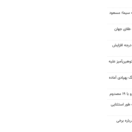
ه سیما؛ مسعود
 طلای جهان
ای هوا در خراسان رضوی ۴ درجه افزایش
هین‌آمیز علیه
گ پهپادی آماده
 طور استثنایی
رباره برخی