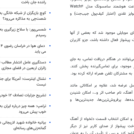
راننده جان باخت
شامل گوشی موبایل آیفون ۱۳، گوشی موبایل سامسونگ Galaxy A۱۴، ساعت هوشمند سامسونگ مدل Watch۴
کوچ بازیگران از شبکه خانگی ب
Classi، اسپیکر بلوتوثی قابل حمل تسکو، کنسول بازی PS۵، جوایز نقدی (اعتبار کیف‌پول جیب‌جت) و
شصت‌چی به مذاکره می‌رود؟
شمسی‌پور: با سلاح زیرگیری به
ای موبایلی موجود شد که بعضی از آنها
رسیدم
 پیشواز فعال داشته باشد، جزو کاربران
دم
می یابد
‌توانند در هنگام دریافت تماس، به جای
دستگیری عامل انتشار مطالب تو
موجود، برای تماس‌گیرنده پخش کنند.
زائران اربعین در فضای مجازی
، به مشترکان تلفن همراه ارائه کرده بود.
نشنال اینترست: آمریکا برای جن
نیست
ن در سال ۱۳۹۳ به مشترکان ایرانسل عرضه شد، علاوه بر امکاناتی مانند
 آهنگ، نام صاحب اثر و…، امکان شنیدن
تشریح جزئیات تصادف ۱۲ خودرو با ۱۹ مصدوم
‌ها، پرفروش‌ترین‌ها، جدیدترین‌ها و
ترامپ: همه چیز درباره ایران به
خوب پیش می‌رود
 و امکان انتخاب قسمت دلخواه از آهنگ
بیانیه خانواده شهید لاریجانی د
 پیشواز از صدای کاربر نیز از دیگر
گمانه‌زنی‌های رسانه‌ای
لود کند و پس از تأیید، آن را به عنوان