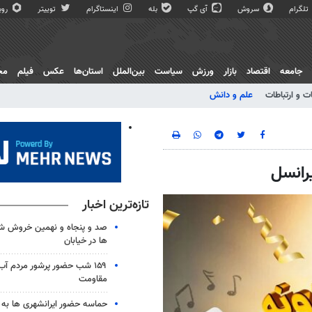
تلگرام
سروش
آی گپ
بله
اینستاگرام
توییتر
روبی
جامعه
اقتصاد
بازار
ورزش
سیاست
بین‌الملل
استان‌ها
عکس
فیلم
مج
ت و ارتباطات
علم و دانش
رانسل
تازه‌ترین اخبار
صد و پنجاه و نهمین خروش شب
ها در خیابان
۱۵۹ شب حضور پرشور مردم آب
مقاومت
حماسه حضور ایرانشهری ها به شب ۱۵۸