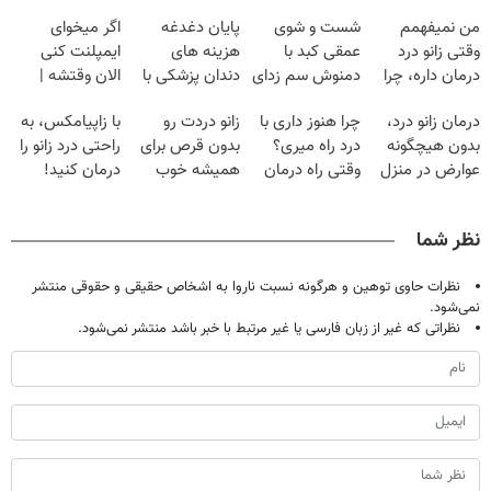
من نمیفهمم
شست و شوی
پایان دغدغه
اگر میخوای
وقتی زانو درد
عمقی کبد با
هزینه های
ایمپلنت کنی
درمان داره، چرا
دمنوش سم زدای
دندان پزشکی با
الان وقتشه |
دردش رو داری
گیاهی
پک سفید کننده
فقط با ۲۵
درمان زانو درد،
چرا هنوز داری با
زانو دردت رو
با زاپیامکس، به
تحمل میکنی؟❗
خانگی
میلیون تومان!!!
بدون هیچگونه
درد راه میری؟
بدون قرص برای
راحتی درد زانو را
عوارض در منزل
وقتی راه درمان
همیشه خوب
درمان کنید!
(◂پرسش‌نامه)
جلو پاته!
کن! (قدم اول،
پرسش‌نامه)
نظر شما
نظرات حاوی توهین و هرگونه نسبت ناروا به اشخاص حقیقی و حقوقی منتشر
نمی‌شود.
نظراتی که غیر از زبان فارسی یا غیر مرتبط با خبر باشد منتشر نمی‌شود.