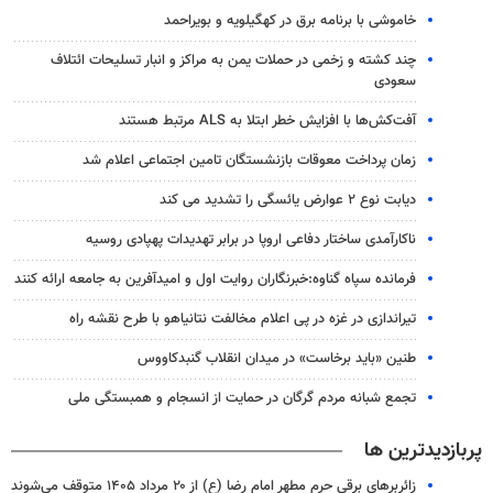
خاموشی با برنامه برق در کهگیلویه و بویراحمد
چند کشته و زخمی در حملات یمن به مراکز و انبار تسلیحات ائتلاف
سعودی
آفت‌کش‌ها با افزایش خطر ابتلا به ALS مرتبط هستند
زمان پرداخت معوقات بازنشستگان تامین اجتماعی اعلام شد
دیابت نوع ۲ عوارض یائسگی را تشدید می کند
ناکارآمدی ساختار دفاعی اروپا در برابر تهدیدات پهپادی روسیه
فرمانده سپاه گناوه:خبرنگاران روایت اول و امیدآفرین به جامعه ارائه کنند
تیراندازی در غزه در پی اعلام مخالفت نتانیاهو با طرح نقشه راه
طنین «باید برخاست» در میدان انقلاب گنبدکاووس
تجمع شبانه مردم گرگان در حمایت از انسجام و همبستگی ملی
پربازدیدترین ها
زائربرهای برقی حرم مطهر امام رضا (ع) از ۲۰ مرداد ۱۴۰۵ متوقف می‌شوند