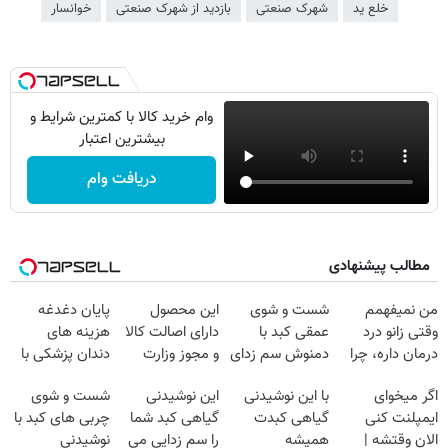
خلع ید
شهرک صنعتی
بازدید از شهرک صنعتی
خوانسار
وام خرید کالا با کمترین شرایط و
بیشترین اعتبار
دریافت وام
مطالب پیشنهادی
من نمیفهمم
شست و شوی
این محصول
پایان دغدغه
وقتی زانو درد
عمقی کبد با
دارای اصالت کالا
هزینه های
درمان داره، چرا
دمنوش سم زدای
و مجوز وزارت
دندان پزشکی با
دردش رو داری
گیاهی
بهداشت
پک سفید کننده
اگر میخوای
با این نوشیدنی
این نوشیدنی
شست و شوی
تحمل میکنی؟❗
است(55%تخفیف)
خانگی
ایمپلنت کنی
گیاهی کبدت
گیاهی کبد شما
چربی های کبد با
الان وقتشه |
همیشه
را سم زدایی می
نوشیدنی