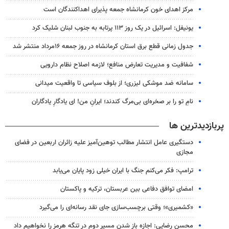
مرکز اهدای خون کرمانشاه جمعه پذیرای اهداکنندگان است
یونیفل: اسرائیل در یک روز ۱۱۳ پرتابه به جنوب لبنان شلیک کرد
جدول زمانی قطع برق استان کرمانشاه در روز جمعه ۱۶مرداد منتشر شد
شفافیت و مدیریت تعارض منافع؛ لازمه اصلاح نظام دارویی
سامانه ضد موشکی لیزری؛ از بلوف سیاسی تا واقعیت میدانی
نامِ تو را بر صخره‌ای بی‌مرگ کندند؛ ایرانِ من! ای یادگارِ یادگاران
پربازدیدترین ها
دستگیری عامل انتشار مطالب توهین‌آمیز علیه زائران اربعین در فضای
مجازی
ترامپ: فکر می‌کنم جنگ با ایران خیلی زود پایان می‌یابد
امضای توافق دفاعی بین عربستان، ترکیه و پاکستان
«کشمیری»؛ وقتی برچسب‌سازی جای نقد رسانه‌ای را می‌گیرد
محسن رضایی: اجازه باز شدن مسیر دوم در تنگه هرمز را نخواهیم داد