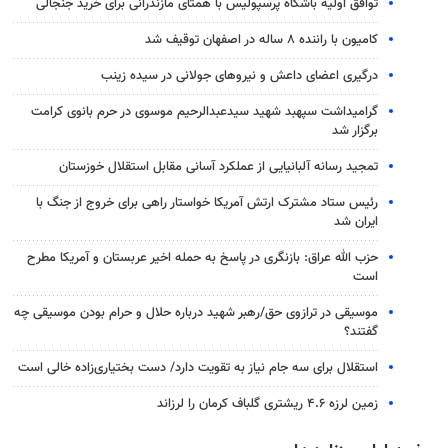
توافق اولیه باشگاه پرسپولیس با همتای مازندرانی برای خرید جنجالی
کامیون با راننده ۸ ساله در اصفهان توقیف شد
درگیری اعضای داعش و نیروهای جولانی در سیده زینب
گرامیداشت سپهبد شهید سیدعبدالرحیم موسوی در حرم بانوی کرامت
برگزار شد
تمجید رسانه آلبانیایی از عملکرد آسانی مقابل استقلال خوزستان
رئیس ستاد مشترک ارتش آمریکا خواستار راهی برای خروج از جنگ با
ایران شد
حزب الله عراق: بازنگری در پاسخ به حمله اخیر عربستان و آمریکا مطرح
است
موسیقی در ترازوی حق/رهبر شهید درباره حلال و حرام بودن موسیقی چه
گفتند؟
استقلال برای سه جام نیاز به تقویت دارد/ دست بختیاری‌زاده خالی است
زمین لرزه ۴.۶ ریشتری گلباف کرمان را لرزاند