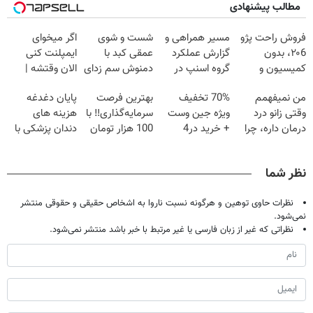
مطالب پیشنهادی
فروش راحت پژو
مسیر همراهی و
شست و شوی
اگر میخوای
۲۰6، بدون
گزارش عملکرد
عمقی کبد با
ایمپلنت کنی
کمیسیون و
گروه اسنپ در
دمنوش سم زدای
الان وقتشه |
دردسر
۱۴۰۴
گیاهی
فقط با ۲۵
من نمیفهمم
70% تخفیف
بهترین فرصت
پایان دغدغه
میلیون تومان!!!
وقتی زانو درد
ویژه جین وست
سرمایه‌گذاری‼️ با
هزینه های
درمان داره، چرا
+ خرید در4
100 هزار تومان
دندان پزشکی با
دردش رو داری
قسطه
طلا بخر‼️
پک سفید کننده
تحمل میکنی؟❗
خانگی
نظر شما
نظرات حاوی توهین و هرگونه نسبت ناروا به اشخاص حقیقی و حقوقی منتشر
نمی‌شود.
نظراتی که غیر از زبان فارسی یا غیر مرتبط با خبر باشد منتشر نمی‌شود.