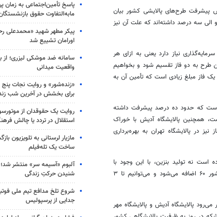
پاسخ تأمین‌اجتماعی به زمان پ
 پیشرفت طرح‌های پالایشی کشور بیان
مابه‌التفاوت حقوق بازنشستگان
دو الی سه درصد داشته‌اند که علت آن نیز
پیکر مطهر شهید «محمدعلی رحیم
اورامان تشییع شد
ا ۱۲ میلیارد دلار به سرمایه‌گذاری نیاز دارد یعنی به ازای هر
سامانه ضد موشکی لیزری؛ از ب
 و حتی اگر این طرح به دو فاز تقسیم شود و بخواهیم
واقعیت میدانی
 یک فاز مبلغ زیادی است که تأمین آن به
«زنده‌شور» و روایت نجات پنج 
برای بخشش در آخرین شب زند
ا است که حدود ده درصد پیشرفت داشته
روایت یک حقوقدان از موتورسوا
ت، همچنین پالایشگاه
آدیش
با خوراک
استقلال در تردد یا چالش فرهن
کیفی‌ساز نیز در پالایشگاه تهران به بهره‌برداری
مازیار لرستانی به تلویزیون با
ساخت یک تله‌فیلم
 است نه تولید بنزین، با این وجود با
آلبوم «آسیمه سر» منتشر شد؛
شنیدن حرکتِ زندگی
۶۰ هزار بشکه در روز به ظرفیت پالایشی کشور ۶۰ اضافه می‌شود و می‌توانیم تا ۳
شروع تلخ مدافع تیم ملی فوتبا
جدایی از پرسپولیس
می‌رود پالایشگاه
آدیش
و پالایشگاه مهر
ان امسال اجرایی شوند که در این صورت امسال ۱۸۰ هزار بشکه در روز به ظرفیت پالایشگاهی کشور