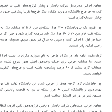
معاون اجرایی مدیرعامل شرکت پالایش و پخش فرآروده‌های نفتی در خصوص
کرد: به جز طرح پالایشگاه مروارید مکران، دیگر طرح‌ها تقریباً پیشرفتی حدود 
چالش سرمایه‌گذاری است.
وی افزود: یک
پتروپالایشگاه
۳۰۰ هزار بشکه‌ای بین ۸ ت
بشکه نفت خام بین ۲۰ تا ۴۰ هزار دلار باید سرمایه گذاری شود
ابتدا فاز اول را اجرایی کنیم و سپس به سراغ فاز بعدی برویم، همچنان هزینه
راحتی امکان پذیر نیست.
آرمان‌مقدم ادامه داد: در مکران طرحی به نام مروارید مکران در دست اجر
است، اما عملیات اجرایی برای احداث واحدهای اصلی هنوز شروع نشده اس
میعانات گازی بیشتر از ۹۰ درصد پیشرفت داشته است و طرح‌های 
خواهند رسید.
وی خاطرنشان کرد: گرچه هدف از اجرایی شدن این پالایشگاه تولید
نفتا
بوده
بهره‌برداری از پالایشگاه
آدیش
میلیون لیتر در روز نیز گازوئیل دریافت کنیم.
معاون اجرایی مدیرعامل شرکت پالایش و پخش فرآروده‌های نفتی افزود: انتظار 
خلیج فارس تا پای