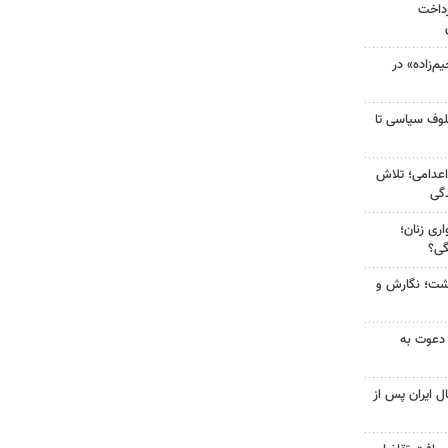
رداخت
‌زاده» در
لوف سیاسی تا
اعدامی؛ تلاش
گی
ری زنان؛
گی؟
زگشت؛ نگارش و
 دعوت به
ل ایران پس از