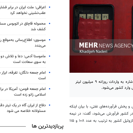
اعرافی: ملت ایران در برابر فشا
عقب‌نشینی نخواهد کرد
محموله قاچاق در اتوبوس مسا
کشف شد
موسوی: اطلاع‌رسانی به‌موقع را
می‌بندد
ماموستا آدمی: دعا و تلاش دو
به سوی سعادت است
امام جمعه دلگان: تفرقه، ابزا
است
معاون اجرایی مدیرعامل شرکت ملی پالایش و پخش فرآورده‌های نفتی با اشاره به واردات روزانه ۹ میلیون لیتر
 وارد کشور می‌شود.
امام جمعه فومن: آمریکا در براب
اسلامی زانو زده است
دفاع از ایران گاه در یک تیتر د
و پخش فرآورده‌های نفتی، با بیان اینکه
مسئولانه خلاصه می شود
فرآورش
می‌شود، گفت: در نیمه
دوم امسال، ظرفیت تولید بنزین کشور در بخش پالایشگاهی و ظرفیت تولید گازوئیل کشور به ترتیب به عدد ۱۰۸ و ۱۱۵
پربازدیدترین ها