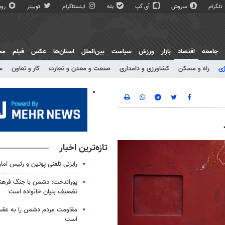
تلگرام
سروش
آی گپ
بله
اینستاگرام
توییتر
روبی
جامعه
اقتصاد
بازار
ورزش
سیاست
بین‌الملل
استان‌ها
عکس
فیلم
مج
ژی
راه و مسکن
کشاورزی و دامداری
صنعت و معدن و تجارت
کار و تعاون
س
تازه‌ترین اخبار
رایزنی تلفنی پوتین و رئیس اما
پوراندخت: دشمن با جنگ فرهنگ
تضعیف بنیان خانواده است
مقاومت مردم دشمن را به عقب
است