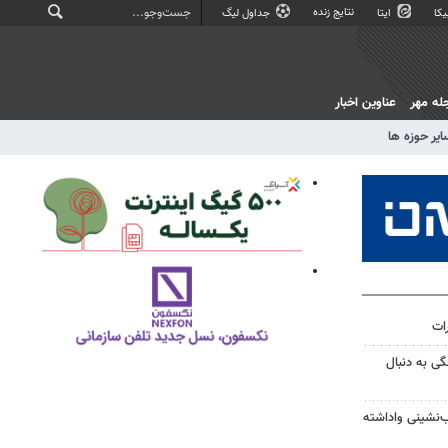
نتایج زنده
کا
ایتا
جداول لیگ
له مهر
عناوین اخبار
ایر حوزه ها
رات
ی به دنبال
‌نشینی واداشته