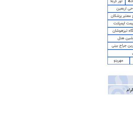
کت
تور کربلا
حی اربعین
معتبر پزشکان
مت ایمپلنت
اه تیزهوشان
شین هتل
رین جراح بینی
مهرینو