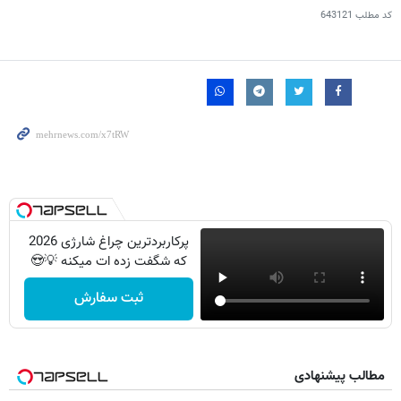
کد مطلب
643121
پرکاربردترین چراغ شارژی 2026
که شگفت زده ات میکنه 💡😍
ثبت سفارش
مطالب پیشنهادی