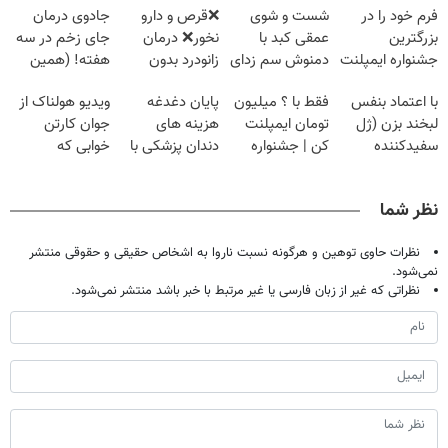
فرم خود را در
شست و شوی
❌قرص‌ و دارو
جادوی درمان
بزرگترین
عمقی کبد با
نخور❌ درمان
جای زخم در سه
جشنواره ایمپلنت
دمنوش سم زدای
زانودرد بدون
هفته! (همین
تهران پر کنید ! |
گیاهی
قرص
حالا رایگان
با اعتماد بنفس
فقط با ؟ میلیون
پایان دغدغه
ویدیو هولناک از
فقط ۲۵ میلیون
صحبت کنید)
لبخند بزن (ژل
تومان ایمپلنت
هزینه های
جوان کارتن
سفیدکننده
کن | جشنواره
دندان پزشکی با
خوابی که
دندان40%تخفیف)
تموم نشه !!!
پک سفید کننده
میلیاردر شد.
خانگی
آموزش رایگان
نظر شما
نظرات حاوی توهین و هرگونه نسبت ناروا به اشخاص حقیقی و حقوقی منتشر
نمی‌شود.
نظراتی که غیر از زبان فارسی یا غیر مرتبط با خبر باشد منتشر نمی‌شود.