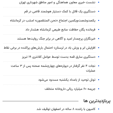
نشست خبری معاون هماهنگی و امور مناطق شهرداری تهران
دستگیری یک قاتل با کمک دستیار هوشمند قاضی در قم
یکصدوشصت‌ویکمین اجتماع «نحن المنتقمون» امشب در کرمانشاه
فرمانده یگان حفاظت منابع طبیعی کرمانشاه هشدار داد
خبرنگاران پرچمدار امید و آگاهی در برابر جنگ روایت‌ها هستند
افزایش ابر و وزش باد در لرستان؛ احتمال بارش‌های پراکنده در برخی نقاط
دستگیری سارق قمه بدست توسط عوامل کلانتری ۱۹ تبریز
نجات ۴ نفر گرفتار در دیواره‌های چهارچشمه صحنه پس از ۳ ساعت
عملیات
تونل توحید از بامداد یکشنبه مسدود می‌شود
جریمه ۶۰ میلیارد ریالی داروخانه متخلف
پربازدیدترین ها
کامیون با راننده ۸ ساله در اصفهان توقیف شد