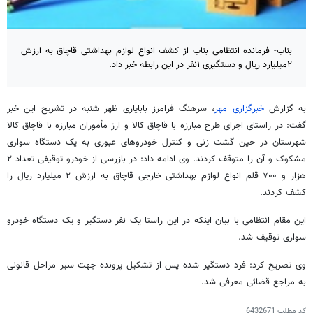
بناب- فرمانده انتظامی بناب از کشف انواع لوازم بهداشتی قاچاق به ارزش
۲میلیارد ریال و دستگیری ۱نفر در این رابطه خبر داد.
به گزارش
خبرگزاری مهر
، سرهنگ فرامرز
بابایاری
ظهر شنبه در تشریح این خبر
گفت: در راستای اجرای طرح مبارزه با قاچاق کالا و ارز مأموران مبارزه با قاچاق کالا
شهرستان در حین گشت زنی و کنترل خودروهای عبوری به یک دستگاه سواری
مشکوک و آن را متوقف کردند. وی ادامه داد: در بازرسی از خودرو توقیفی تعداد ۲
هزار و ۷۰۰ قلم انواع لوازم بهداشتی خارجی قاچاق به ارزش ۲ میلیارد ریال را
کشف کردند.
این مقام انتظامی با بیان اینکه در این راستا یک نفر دستگیر و یک دستگاه خودرو
سواری توقیف شد.
وی تصریح کرد: فرد دستگیر شده پس از تشکیل پرونده جهت سیر مراحل قانونی
به مراجع قضائی معرفی شد.
کد مطلب
6432671