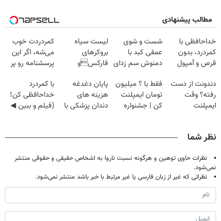
مطالب پیشنهادی
خداحافظی با
شست و شوی
لیست سیاه
کمردردت خوب
کمردرد، بدون
عمقی کبد با
بروکرهای
می‌شه، اگر این
قرص و آمپول
دمنوش سم زدای
فارکسو
پرسشنامه رو پر
گیاهی
صرافی هایی که
کنی!!
دندونت از دست
فقط با ؟ میلیون
پایان دغدغه
با کمردرد
ریسک مالی
رفته؟ وقت
تومان ایمپلنت
هزینه های
خداحافظی کن!
دارند!
ایمپلنت
کن | جشنواره
دندان پزشکی با
(فیلم و ببین ◀
دیجیتاله
تموم نشه !!!
پک سفید کننده
پرسش‌نامه رو
خانگی
پرکن)
نظر شما
نظرات حاوی توهین و هرگونه نسبت ناروا به اشخاص حقیقی و حقوقی منتشر
نمی‌شود.
نظراتی که غیر از زبان فارسی یا غیر مرتبط با خبر باشد منتشر نمی‌شود.