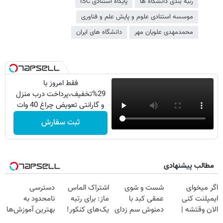
رتبه بندی دانشگاه ها
پایگاه استنادی ISC
موسسه استنادی علوم و پایش علم و فناوری
محمدمهدی علویان مهر
دانشگاه های ایران
فقط امروز با
29%تخفیف،پرداخت درب منزل
و گارانتی تعویض چراغ 40 وات
بخر
ثبت سفارش
مطالب پیشنهادی
اگر میخوای
شست و شوی
اشتراک الماس
دسترسی
ایمپلنت کنی
عمقی کبد با
ماز: برای رتبه
نامحدود به
الان وقتشه |
دمنوش سم زدای
یک‌های کنکور!
بهترین آموزش‌ها
فقط با ۲۵
گیاهی
تا روز کنکور