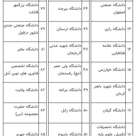
دانشگاه صنعتی
دانشگاه بزرگمهر
۱۲
۴۴
دانشگاه بیرجند
۷۹
اصفهان
قائنات
دانشگاه صنعتی جندی
۱۳
دانشگاه رازی
۴۶
دانشگاه لرستان
۷۹
شاپور دزفول
دانشگاه علامه
دانشگاه شهید مدنی
۱۴
۴۷
۸۱
دانشگاه ملایر
طباطبایی
آذربایجان
دانشگاه ولی عصر
دانشگاه تخصصی
۱۵
دانشگاه خوارزمی
۴۸
۸۲
(عج) رفسنجان
فناوری های نوین آمل
دانشگاه شهید باهنر
۱۶
۴۹
دانشگاه مراغه
۸۲
دانشگاه ولایت
کرمان
دانشگاه حضرت
۱۷
دانشگاه گیلان
۵۰
دانشگاه زابل
۸۴
معصومه (س)
دانشگاه تحصیلات
۱۸
تکمیلی علوم پایه
۵۱
دانشگاه یاسوج
۸۵
دانشگاه جهرم