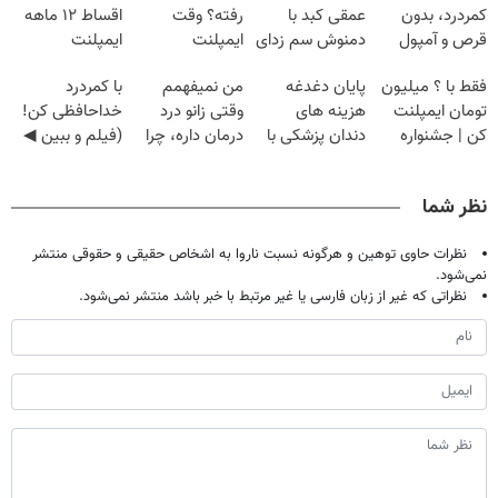
کمردرد، بدون
عمقی کبد با
رفته؟ وقت
اقساط ۱۲ ماهه
قرص و آمپول
دمنوش سم زدای
ایمپلنت
ایمپلنت
گیاهی
دیجیتاله
فقط با ؟ میلیون
پایان دغدغه
من نمیفهمم
با کمردرد
تومان ایمپلنت
هزینه های
وقتی زانو درد
خداحافظی کن!
کن | جشنواره
دندان پزشکی با
درمان داره، چرا
(فیلم و ببین ◀
تموم نشه !!!
پک سفید کننده
دردش رو داری
پرسش‌نامه رو
خانگی
تحمل میکنی؟❗
پرکن)
نظر شما
نظرات حاوی توهین و هرگونه نسبت ناروا به اشخاص حقیقی و حقوقی منتشر
نمی‌شود.
نظراتی که غیر از زبان فارسی یا غیر مرتبط با خبر باشد منتشر نمی‌شود.