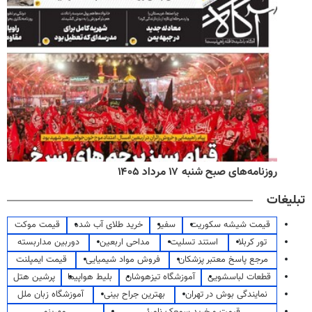
روزنامه‌های صبح شنبه ۱۷ مرداد ۱۴۰۵
تبلیغات
قیمت شیشه سکوریت
سفیر
خرید طلای آب شده
قیمت موکت
تور کربلا
استند تسلیت
مداحی اربعین
دوربین مداربسته
مرجع پاسخ معتبر پزشکان
فروش مواد شیمیایی
قیمت ایمپلنت
قطعات لباسشویی
آموزشگاه تیزهوشان
بلیط هواپیما
پرشین هتل
نمایندگی بوش در تهران
بهترین جراح بینی
آموزشگاه زبان ملل
قیمت و خرید سمعک نامرئی
مهرینو