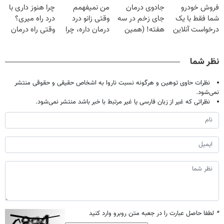
فروش خودرو
جادوی درمان
من نمیفهمم
چرا هنوز داری با
خانگی
میلیون تومان!!!
شما فقط با یک
جای زخم در سه
وقتی زانو درد
درد راه میری؟
درخواست آنلاین
هفته! (همین
درمان داره، چرا
وقتی راه درمان
✔
حالا رایگان
دردش رو داری
جلو پاته!
صحبت کنید)
تحمل میکنی؟❗
نظر شما
نظرات حاوی توهین و هرگونه نسبت ناروا به اشخاص حقیقی و حقوقی منتشر
نمی‌شود.
نظراتی که غیر از زبان فارسی یا غیر مرتبط با خبر باشد منتشر نمی‌شود.
*
لطفا حاصل عبارت را در جعبه متن روبرو وارد کنید