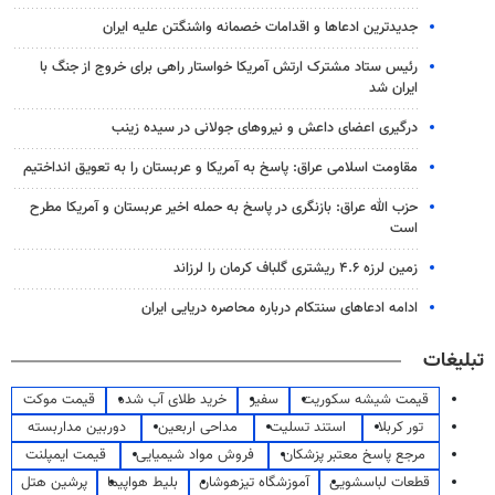
جدیدترین ادعاها و اقدامات خصمانه واشنگتن علیه ایران
رئیس ستاد مشترک ارتش آمریکا خواستار راهی برای خروج از جنگ با
ایران شد
درگیری اعضای داعش و نیروهای جولانی در سیده زینب
مقاومت اسلامی عراق: پاسخ به آمریکا و عربستان را به تعویق انداختیم
حزب الله عراق: بازنگری در پاسخ به حمله اخیر عربستان و آمریکا مطرح
است
زمین لرزه ۴.۶ ریشتری گلباف کرمان را لرزاند
ادامه ادعاهای سنتکام درباره محاصره دریایی ایران
تبلیغات
قیمت شیشه سکوریت
سفیر
خرید طلای آب شده
قیمت موکت
تور کربلا
استند تسلیت
مداحی اربعین
دوربین مداربسته
مرجع پاسخ معتبر پزشکان
فروش مواد شیمیایی
قیمت ایمپلنت
قطعات لباسشویی
آموزشگاه تیزهوشان
بلیط هواپیما
پرشین هتل