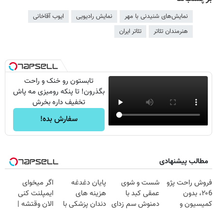
نمایش‌های شنیدنی با مهر
نمایش رادیویی
ایوب آقاخانی
هنرمندان تئاتر
تئاتر ایران
تابستون رو خنک و راحت
بگذرون! تا پنکه رومیزی مه پاش
تخفیف داره بخرش
سفارش بده!
مطالب پیشنهادی
فروش راحت پژو
شست و شوی
پایان دغدغه
اگر میخوای
۲۰6، بدون
عمقی کبد با
هزینه های
ایمپلنت کنی
کمیسیون و
دمنوش سم زدای
دندان پزشکی با
الان وقتشه |
دردسر
گیاهی
پک سفید کننده
فقط با ۲۵