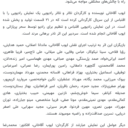
راه با چالش‌های مختلفی مواجه می‌شود.
ایوب آقاخانی نویسنده و کارگردان تئاتر و تئاتر رادیویی یک نمایش رادیویی را با
اقتباس از این سریال کارگردانی کرده است که در ۲۱ قسمت تولید و پخش شده
است. در این نمایش رادیویی اقتباس و تنظیم برای رادیو توسط سحر پریازانی و
ایوب آقاخانی انجام شده است. سردبیر این اثر نادر برهانی مرند است.
بازیگران این اثر به ترتیب اجرای نقش ایوب آقاخانی، ماندانا اصلانی، حمید هدایتی،
رؤیا فلاحی، سینا نیکوکار، عباس وفایی، علی میلانی، علی تاج‌میر، فریبا طاهری،
احمد ایرانی‌خواه، صمد پل‌سنگی، مهدی صباغی، مهدی طهماسبی، امیر زنده‌دلان،
محمد آقامحمدی، گلچهره دامغانی، رامین پورایمان، رضا عمرانی، امیرعباس
توفیقی، اسماعیل بختیاری، بهزاد فراهانی، افسانه محمدی، مهرداد مهمان‌دوست،
بیوک میرزایی، محمد یگانه، مهرداد عشقیان، نگین خواجه‌نصیر، مروارید کریم‌پور،
بهرام صفری‌نژاد، مجید حمزه، رحمان باقریان، امیر فراهانیان، بهناز بستان‌دوست،
صدیقه کیانفر، سیما خوش‌چشم، نازنین مهیمنی، حبیب بختیاری، هادی
کمالی‌مقدم، مهدی نمینی‌مقدم، مونا صفی، فریبا متخصص، مینو جبارزاده، توران
مهرزاد، مهین نصری، مهین فردنوا، هرمز سیرتی، مجید سهرابی، علی اصغر
دریایی، نسرین صداقت‌زاده و راضیه مومیوند هستند.
دیگر عوامل این نمایش عبارتند از کارگردان: ایوب آقاخانی، افکتور: محمدرضا