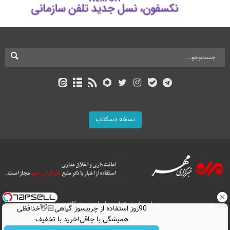
نسخه دسکتاپ
درباره ما
تماس با ما
بازرگانی
90روز استفاده از چربیسوز گیاهی👋🏻خدافظی
All Content by Mehr News Agency is licensed under a Creative Commons
همیشگی با چاقی!خرید با تخفیف
Attribution 4.0 International License.