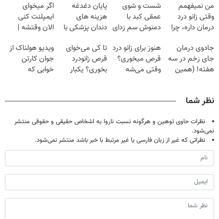
من نمیفهمم
شست و شوی
پایان دغدغه
اگر میخوای
وقتی زانو درد
عمقی کبد با
هزینه های
ایمپلنت کنی
درمان داره، چرا
دمنوش سم زدای
دندان پزشکی با
الان وقتشه |
دردش رو داری
گیاهی
پک سفید کننده
فقط با ۲۵
جادوی درمان
هنوز برای زانو درد
تا کی می‌خوای
ویدیو هولناک از
تحمل میکنی؟❗
خانگی
میلیون تومان!!!
جای زخم در سه
قرص میخوری؟
قرص زانودرد
جوان کارتن
هفته! (همین
وقتی می‌شه
بخوری؟ یکبار
خوابی که
حالا رایگان
بدون عمل
اصولی درمانش
میلیاردر شد.
صحبت کنید)
درمانش کرد؟؟؟؟
کن
آموزش رایگان
نظر شما
نظرات حاوی توهین و هرگونه نسبت ناروا به اشخاص حقیقی و حقوقی منتشر
نمی‌شود.
نظراتی که غیر از زبان فارسی یا غیر مرتبط با خبر باشد منتشر نمی‌شود.