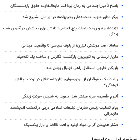
پاسخ تأمین‌اجتماعی به زمان پرداخت مابه‌التفاوت حقوق بازنشستگان
پیکر مطهر شهید «محمدعلی رحیم‌زاده» در اورامان تشییع شد
«زنده‌شور» و روایت نجات پنج اعدامی؛ تلاش برای بخشش در آخرین شب
زندگی
سامانه ضد موشکی لیزری؛ از بلوف سیاسی تا واقعیت میدانی
مازیار لرستانی به تلویزیون بازگشت؛ نگارش و ساخت یک تله‌فیلم
بازیکن خارجی استقلال راهی فوتبال یونان شد
روایت یک حقوقدان از موتورسواری زنان؛ استقلال در تردد یا چالش
فرهنگی؟
آلبوم «آسیمه سر» منتشر شد؛ دعوت به شنیدن حرکتِ زندگی
پیام تسلیت رئیس سازمان تبلیغات اسلامی درپی درگذشت اندیشمند
مازندرانی
فشار هم‌زمان گرانی مواد اولیه و افت تقاضا بر بازار پلاستیک
صفحه اول روزنامه‌ها