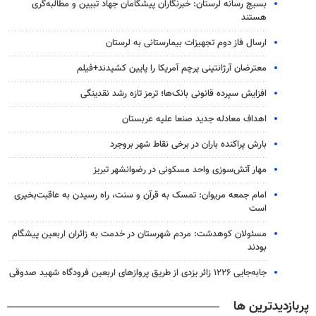
بسیج رسانه لرستان: خبرنگاران پیشگامان جهاد تبیین و مطالبه‌گری
هستند
ارسال فاز دوم تجهیزات بیمارستانی به لرستان
معترضان آرژانتینی پرچم آمریکا را پایین کشیدند+فیلم
افزایش سپرده قانونی بانک‌ها؛ ترمز تازه رشد نقدینگی
اهداف معادله جدید صنعا علیه عربستان
بارش پراکنده باران در برخی نقاط شهر بروجرد
مهار آتش‌سوزی واحد مسکونی در رضوانشهر تبریز
امام جمعه مریوان: تمسک به قرآن و سنت، راه رسیدن به عاقبت‌بخیری
است
مسئولان کوهدشت: مردم شهرستان در خدمت به زائران اربعین پیشگام
بودند
جابه‌جایی ۱۲۲۶ زائر یزدی از طریق پروازهای اربعین فرودگاه شهید صدوقی
پربازدیدترین ها