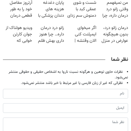
من نمیفهمم
شست و شوی
پایان دغدغه
آرتروز مفاصل
وقتی زانو درد
عمقی کبد با
هزینه های
خود را به طور
درمان داره، چرا
دمنوش سم زدای
دندان پزشکی با
قطعی درمان
دردش رو داری
گیاهی
پک سفید کننده
کنید!
درمان زانو درد،
اگر میخوای
زانو درد درمان
ویدیو هولناک از
تحمل میکنی؟❗
خانگی
◗پرسش‌نامه◖
بدون هیچگونه
ایمپلنت کنی
داره… چرا هنوز
جوان کارتن
عوارض در منزل
الان وقتشه |
داری بهش ظلم
خوابی که
(◂پرسش‌نامه)
فقط با ۲۵
می‌کنی؟
میلیاردر شد.
میلیون تومان!!!
آموزش رایگان
نظر شما
نظرات حاوی توهین و هرگونه نسبت ناروا به اشخاص حقیقی و حقوقی منتشر
نمی‌شود.
نظراتی که غیر از زبان فارسی یا غیر مرتبط با خبر باشد منتشر نمی‌شود.