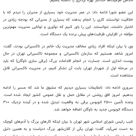
حداقل ظرفیت‌ها حداکثر بهره برداری را داشته باشیم.
این عضو
شورا
ادامه داد: در عمر مدیریت خود بسیاری از مدیران را دیدم که با
خلاقیت توانستند کاری را انجام بدهند که بسیاری از مدیرانی که بودجه زیادی در
اختیار داشتند، نتوانستند. این را باور کنیم که نوآوری و توانایی مدیریت مهم‌ترین
مؤلفه در افزایش ظرفیت‌های پیش برنده یک دستگاه است.
وی با بیان اینکه افراد زیادی مخالف مدیریت یک
خانم
در تاکسیرانی بودند، گفت:
امروز شاهد هستیم که سازمان تاکسیرانی و مجموعه تاکسیرانی تهران در حال
پوست اندازی است. جسارت در انجام اقدامات بزرگ (
برقی
سازی ناوگان) که باید
در مرحله
اول
از شهردار تهران بابت آن تشکر کنیم، در مدیریت تاکسیرانی قابل
مشاهده است.
سروری ادامه داد: ناملایمات
بسیاری دیدیم
که مشوق ما شد که
مسیر
را ادامه
بدهیم. امروز افق روشنی
در مقابل
حمل و نقل
عمومی کشور
ایجاد شده
است.
وعده تأمین ۲۵۰۰ اتوبوس
برقی
به واقعیت تبدیل شده و در آینده نزدیک ۳۰۰
دستگاه اتوبوس جدید به ناوگان اضافه خواهد شد.
نایب رئیس
شورای اسلامی شهر تهران با بیان اینکه کارهای بزرگ با آدم‌های کوچک
به دست نمی‌آید، گفت: تهران یکی از کلان‌شهر بزرگ دنیاست و
به همین دلیل