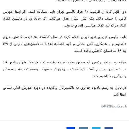
که به راحتی از وجودشان در تاکسی لذت ببرند.
وی اظهار کرد: از ظرفیت ۸۰ هزار تاکسی تهران باید استفاده کنیم. اگر اینها آموزش
کافی را ببینند مانند یک آتش نشان عمل می‌کنند. اگر حادثه‌ای در ماشین
اتفاق
افتاد
می‌توانند کمک مناسبی انجام بدهند.
نایب رئیس
شورای شهر تهران اعلام کرد: در سال گذشته ۵۰ درصد کاهش حریق
داشتیم و با همکاری آتش نشانی و قوه قضائیه تعداد ساختمان‌های ناایمن از ۱۲۹
به ۶۹ ساختمان کاهش یافته است.
مهدی
پیر
هادی رئیس کمیسیون سلامت، محیط‌زیست و خدمات شهری شورا نیز
در ادامه این مراسم گفت: دغدغه تاکسیرانان
در خصوص
وضعیت بیمه و مسکن
را پیگیری خواهیم کرد.
در پایان به رسم یادبود جوایزی به تاکسیرانان برگزیده در دوره آموزش آتش نشانی
اعطا شد.
کد مطلب
6449289