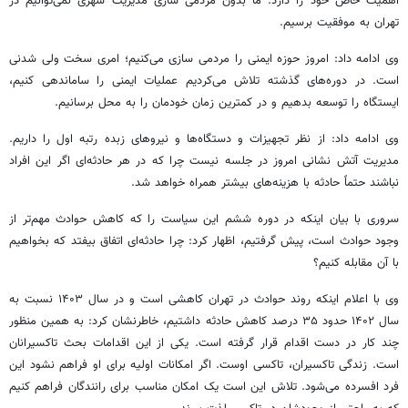
اهمیت خاص خود را دارد. ما بدون مردمی سازی مدیریت شهری نمی‌توانیم در
تهران به موفقیت برسیم.
وی ادامه داد: امروز حوزه ایمنی را مردمی سازی می‌کنیم؛ امری سخت ولی شدنی
است. در دوره‌های گذشته تلاش می‌کردیم عملیات ایمنی را ساماندهی کنیم،
ایستگاه را توسعه بدهیم و در کمترین زمان خودمان را به محل برسانیم.
وی ادامه داد: از نظر تجهیزات و دستگاه‌ها و نیروهای زبده رتبه
اول
را داریم.
مدیریت آتش نشانی امروز در جلسه نیست چرا که در هر حادثه‌ای اگر این افراد
نباشند حتماً حادثه با هزینه‌های بیشتر همراه خواهد شد.
سروری با بیان اینکه در دوره ششم این سیاست را که کاهش حوادث مهم‌تر از
وجود حوادث است، پیش گرفتیم، اظهار کرد: چرا حادثه‌ای اتفاق بیفتد که بخواهیم
با آن مقابله کنیم؟
وی با اعلام اینکه روند حوادث در تهران
کاهشی
است و در سال ۱۴۰۳ نسبت به
سال ۱۴۰۲ حدود ۳۵ درصد کاهش حادثه داشتیم، خاطرنشان کرد: به همین منظور
چند کار در دست اقدام قرار گرفته است. یکی از این اقدامات بحث تاکسیرانان
است. زندگی تاکسیران، تاکسی اوست. اگر امکانات اولیه برای او فراهم نشود این
فرد افسرده می‌شود. تلاش این است یک امکان مناسب برای رانندگان فراهم کنیم