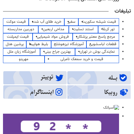
تبلیغات
قیمت شیشه سکوریت
سفیر
خرید طلای آب شده
قیمت موکت
تور کربلا
استند تسلیت
مداحی اربعین
دوربین مداربسته
مرجع پاسخ معتبر پزشکان
فروش مواد شیمیایی
قیمت ایمپلنت
قطعات لباسشویی
آموزشگاه تیزهوشان
بلیط هواپیما
پرشین هتل
نمایندگی بوش در تهران
بهترین جراح بینی
آموزشگاه زبان ملل
قیمت و خرید سمعک نامرئی
مهرینو