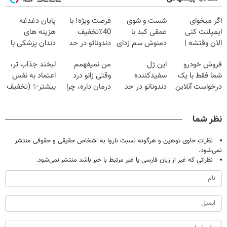
اگر میخوای
شست و شوی
فرصت ویژه! با
پایان دغدغه
ایمپلنت کنی
عمقی کبد با
40٪تخفیف
هزینه های
الان وقتشه |
دمنوش سم زدای
دندوناتو در حد
دندان پزشکی با
فقط با ۲۵
گیاهی
کامپوزیت سفید
پک سفید کننده
فروش خودرو
این ژل
من نمیفهمم
لبخند جذاب تر،
میلیون تومان!!!
کن
خانگی
شما فقط با یک
سفیدکننده
وقتی زانو درد
اعتماد به نفس
درخواست آنلاین
دندوناتو در حد
درمان داره، چرا
بیشتر✨ (تخفیف
✔
لمینت سفید
دردش رو داری
تا امشب)
میکنه(40%تخفیف)
تحمل میکنی؟❗
نظر شما
نظرات حاوی توهین و هرگونه نسبت ناروا به اشخاص حقیقی و حقوقی منتشر
نمی‌شود.
نظراتی که غیر از زبان فارسی یا غیر مرتبط با خبر باشد منتشر نمی‌شود.