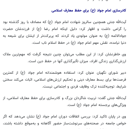
کادرسازی امام جواد (ع) برای حفظ معارف اسلامی
آیت‌الله جنتی همچنین سالروز شهادت امام جواد (ع) که مصادف با روز گذشته بود
را گرامی داشت و اظهار کرد: دلیل اینکه امام رضا (ع) از فرزندشان حضرت
جوادالائمه (ع) به عنوان
مولودی
یاد کردند که پربرکت‌تر از ایشان برای شیعه به
دنیا نیامده، نقش مهم امام جواد (ع) در حفظ اسلام ناب است.
وی خاطرنشان کرد: از این مطلب می‌توان چنین نتیجه گرفت که مهم‌ترین ملاک
ارزش‌گذاری زندگی افراد، میزان تأثیرگذاری آنها در حفظ
دین
است.
دبیر شورای نگهبان عنوان کرد: استفاده هوشمندانه امام جواد (ع) از کمترین
فرصت‌ها برای بسط معارف دینی و تحکیم ارزش‌های اسلامی، اثبات می‌کند سختی
شرایط، توجیه‌کننده ترک وظایف فردی و اجتماعی نیست.
آیت‌الله جنتی گفت: تربیت شاگردان بزرگ و کادرسازی برای حفظ معارف اسلامی، از
ویژگی‌های برجسته امام جواد (ع) است.
وی در پایان تاکید کرد: بررسی اتفاقات دوران امام جواد (ع) نشان می‌دهد که اگر
خواص جامعه در صحنه‌های سرنوشت‌ساز حضور آگاهانه و به‌موقع داشته باشند،