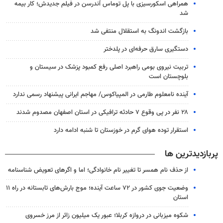
همراهی اسکورسیزی با پل توماس ٱندرسن در فیلم جدیدش؛ کار بیمه
شد
بازگشت اندونگ به استقلال منتفی شد
دستگیری سارق حرفه‌ای در پلدختر
تربیت نیروی بومی راهبرد اصلی رفع کمبود پزشک در سیستان و
بلوچستان است
آینده نامعلوم طارمی در المپیاکوس/ مهاجم ایرانی پیشنهاد رسمی ندارد
۲۸ نفر در پی وقوع ۷ حادثه ترافیکی در استان اصفهان مصدوم شدند
استقرار توده هوای گرم در خوزستان تا شنبه ادامه دارد
پربازدیدترین ها
از حذف نام همسر تا تغییر نام خانوادگی؛ اما و اگرهای تعویض شناسنامه
وضعیت جوی کشور در ۷۲ ساعت آینده؛ موج بارش‌های تابستانه در راه ۱۱
استان
شکوه میزبانی در دروازه کربلا؛ عبور یک میلیون زائر از مرز خسروی