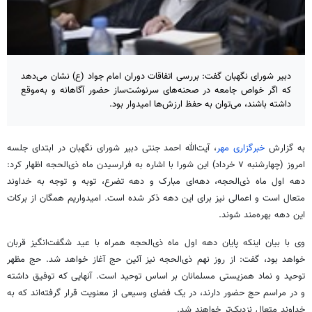
دبیر شورای نگهبان گفت: بررسی اتفاقات دوران امام جواد (ع) نشان می‌دهد
که اگر خواص جامعه در صحنه‌های سرنوشت‌ساز حضور آگاهانه و به‌موقع
داشته باشند، می‌توان به حفظ ارزش‌ها امیدوار بود.
به گزارش
خبرگزاری مهر
، آیت‌الله احمد جنتی دبیر شورای نگهبان در ابتدای جلسه
امروز (چهارشنبه ۷ خرداد) این شورا با اشاره به فرارسیدن ماه ذی‌الحجه اظهار کرد:
دهه اول ماه ذی‌الحجه، دهه‌ای مبارک و دهه
تضرع
، توبه و توجه به خداوند
متعال است و اعمالی نیز برای این
دهه
ذکر شده است. امیدواریم همگان از برکات
این دهه بهره‌مند شوند.
وی با بیان اینکه پایان دهه اول ماه ذی‌الحجه همراه با عید شگفت‌انگیز قربان
خواهد بود، گفت: از روز نهم ذی‌الحجه نیز آئین حج آغاز خواهد شد. حج مظهر
توحید و نماد همزیستی مسلمانان
بر اساس
توحید است. آنهایی که توفیق داشته
و در مراسم حج حضور دارند، در یک فضای وسیعی از معنویت قرار گرفته‌اند که به
خداوند متعال نزدیک‌تر خواهند شد.