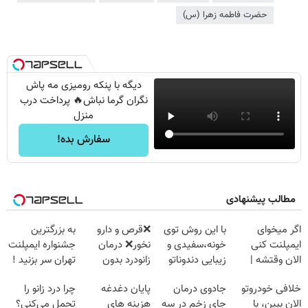
حضرت فاطمه زهرا (س)
دیگه با پنکه رومیزی مه پاش
نگران گرما نباش🔥 پرداخت درب
منزل
سفارش بده!
مطالب پیشنهادی
اگر میخوای
با این روش توی
❌قرص‌ و دارو
به بزرگترین
ایمپلنت کنی
خونه،سفیدی و
نخور❌ درمان
جشنواره ایمپلنت
الان وقتشه |
زیبایی دندوناتو
زانودرد بدون
تهران سر بزنید !
فقط با ۲۵
برگردون
قرص
| فقط ۲۵
خلافی خودروتو
جادوی درمان
پایان دغدغه
چرا درد زانو را
میلیون تومان!!!
(40%off)
میلیون !
الان ببین، با
جای زخم در سه
هزینه های
تحمل می‌کنی؟