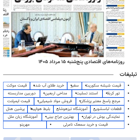
روزنامه‌های اقتصادی پنج‌شنبه ۱۵ مرداد ۱۴۰۵
تبلیغات
قیمت شیشه سکوریت
سفیر
خرید طلای آب شده
قیمت موکت
تور کربلا
استند تسلیت
مداحی اربعین
دوربین مداربسته
مرجع پاسخ معتبر پزشکان
فروش مواد شیمیایی
قیمت ایمپلنت
قطعات لباسشویی
آموزشگاه تیزهوشان
بلیط هواپیما
پرشین هتل
نمایندگی بوش در تهران
بهترین جراح بینی
آموزشگاه زبان ملل
قیمت و خرید سمعک نامرئی
مهرینو