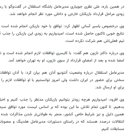
در همین
باره
، علی نظری جویباری مدیرعامل باشگاه استقلال در گفت‌وگو با رس
زودی مراحل قرارداد بازیکنان خارجی و داخلی مورد نظر انجام خواهد شد.
وی
درخصوص
یاسیر
آسانی اظهار کرد: توافق با خود بازیکن انجام شده است 
نتایج خوبی تاکنون حاصل شده است، امیدواریم به زودی این بازیکن را جذب ک
تیم فعلی‌اش هم شرکت نکرده است.
وی درباره
داکنز
نازون هم گفت: با
کایسری
توافقات لازم انجام شده است و توا
امضا شده و بعد از امضای قرارداد از سوی نازون، او به تهران خواهد آمد.
مدیرعامل استقلال درباره وضعیت آنتونیو
آدان
هم بیان کرد: با
آدان
توافقات
سختی برای حضور در ایران داشت ولی امروز توانستیم با او توافقات لازم ر
برای او ارسال شد.
وی افزود: امیدواریم هرچه زودتر بتوانیم بازیکنان مدنظر را جذب کنیم و اخب
بدهیم. تا کنون تمام تلاش ما این بوده که بر اساس لیست مورد توافق
سید
همین دلیل و نیز شرایط خاص کشور، منجر به طولانی‌تر شدن مذاکرات شده 
انتقالات درصدد هستند که در راستای دستورات مدیرعامل
هلدینگ
و مصوبات 
مسابقات کنیم.