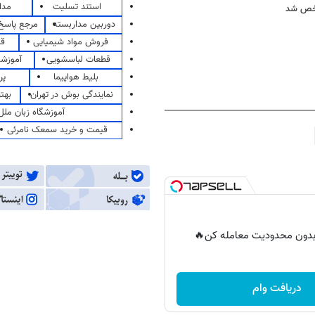
استند تسلیت
مدا
شخص شد
دوربین مداربسته
مرجع پاسخ 
فروش مواد شیمیایی
قی
قطعات لباسشویی
آموزشگ
بلیط هواپیما
پر
نمایندگی بوش در تهران
بهت
آموزشگاه زبان ملل
قیمت و خرید سمعک نامرئی
ر بدون محدودیت معامله کن🔥
دریافت وام