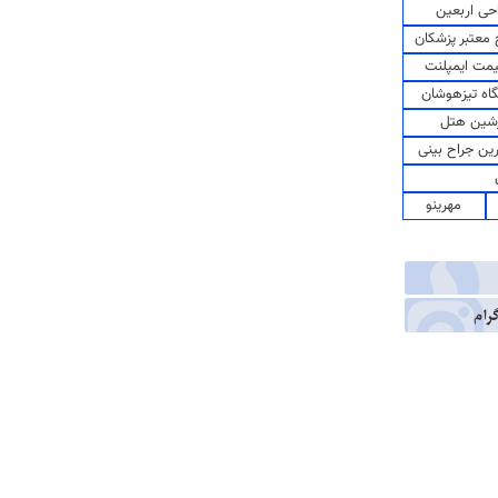
حی اربعین
معتبر پزشکان
مت ایمپلنت
اه تیزهوشان
شین هتل
رین جراح بینی
مهرینو