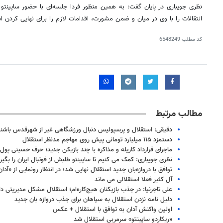
نظری جویباری در پایان گفت: به همین منظور فردا جلسه‌ای با حضور
ساپینتو
خ
انتقالات را با وی در میان و ضمن مشورت، اقدامات لازم را برای نهایی کردن
ا
کد مطلب
6548249
مطالب مرتبط
دقیقی: استقلال و پرسپولیس دنبال ورزشگاهی غیر از شهرقدس باشن
دستمزد ۱۱۵ میلیارد تومانی پیش روی مهاجم مدنظر استقلال
ماجرای قرارداد کاریله و مذاکره با چند بازیکن جدید؛ حرف حسینی پو
نظری جویباری: کمک می کنیم تا ساپینتو طلبش از فوتبال ایران را بگیرد
روزنامه‌های ورزشی پنج‌شنبه ۱۵ مرداد ۱۴۰۵
روزنام
توافق با دروازه‌بان جدید استقلال نهایی شد؛ در انتظار رونمایی از «آدان
آل کثیر فعلا استقلالی می ماند
علی تاجرنیا: در جذب بازیکنان هیچ‌کاره‌ام؛ استقلال مشکل مدیریتی دا
دلیل نامه نزدن استقلال به سپاهان برای جذب دروازه بان جدید
اولین واکنش آدان به توافق با استقلال + عکس
«ریکاردو ساپینتو» سرمربی استقلال شد