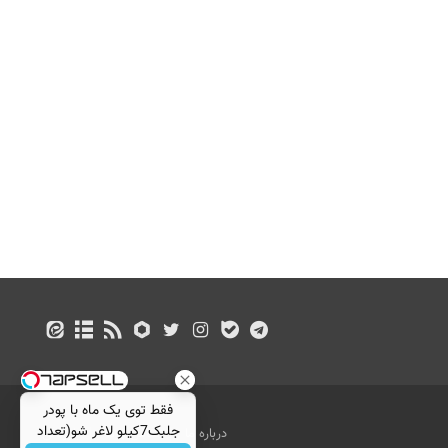
فقط توی یک ماه با پودر
جلبک7کیلو لاغر شو(تعداد
درباره ما
تماس با ما
بازرگانی