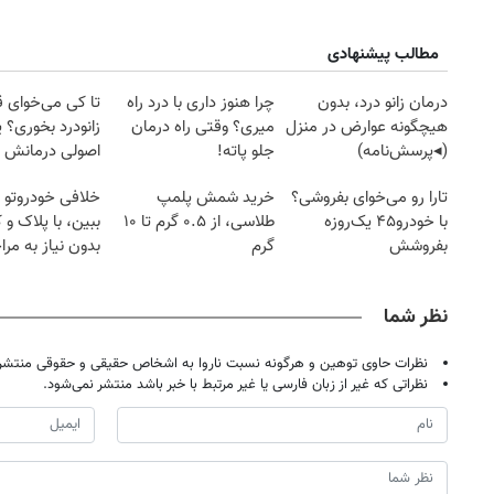
مطالب پیشنهادی
درمان زانو درد، بدون
چرا هنوز داری با درد راه
تا کی می‌خوای 
هیچگونه عوارض در منزل
میری؟ وقتی راه درمان
زانودرد بخوری؟ ی
(◂پرسش‌نامه)
جلو پاته!
اصولی درمانش 
تارا رو می‌خوای بفروشی؟
خرید شمش پلمپ
خلافی خودروتو ا
با خودرو۴۵ یک‌روزه
طلاسی، از ۰.۵ گرم تا ۱۰
ببین، با پلاک و 
بفروشش
گرم
بدون نیاز به مرا
حضوری
نظر شما
نظرات حاوی توهین و هرگونه نسبت ناروا به اشخاص حقیقی و حقوقی منتشر 
نظراتی که غیر از زبان فارسی یا غیر مرتبط با خبر باشد منتشر نمی‌شود.