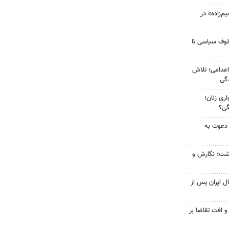
‌زاده» در
لوف سیاسی تا
اعدامی؛ تلاش
گی
ری زنان؛
گی؟
 دعوت به
زگشت؛ نگارش و
ل ایران پس از
و افت تقاضا بر