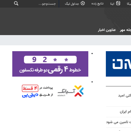
نتایج زنده
کا
ایتا
جداول لیگ
له مهر
عناوین اخبار
کنی امید
م ایران