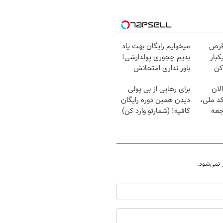
قرص
میخوایم رایگان بهت یاد
کبار
بدیم چجوری پولدارشی!
کن
باور نداری امتحانش
مجانیه
لان
برای رهایی از بی پولی
کد ملی،
دیدن همین دوره رایگان
جعه
کافیه! (شمارتو وارد کن)
نمی‌شود.