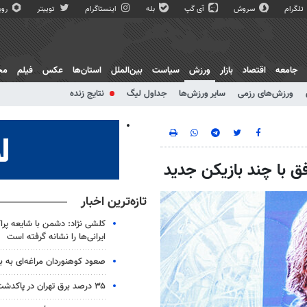
تلگرام
سروش
آی گپ
بله
اینستاگرام
توییتر
روبی
جامعه
اقتصاد
بازار
ورزش
سیاست
بین‌الملل
استان‌ها
عکس
فیلم
مج
ورزش‌های رزمی
سایر ورزش‌ها
جداول لیگ
نتایج زنده
افق با چند بازیکن جدید
تازه‌ترین اخبار
کلشی نژاد: دشمن با شایعه‌ پرا
ایرانی‌ها را نشانه گرفته است
صعود کوهنوردان مراغه‌ای به با
۳۵ درصد برق تهران در پاکدشت تامین می شود