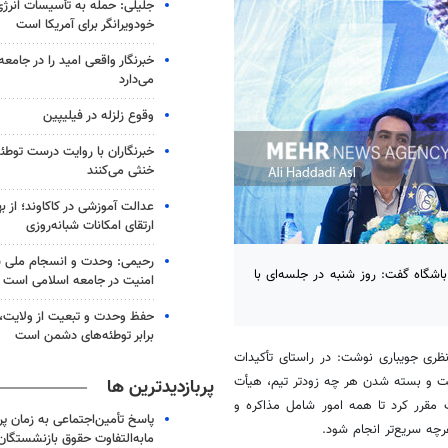
جلیلی: حمله به تأسیسات انرژی 
خودویرانگر برای آمریکا است
خبرنگار واقعی امید را در جامعه
می‌دارد
وقوع زلزله در فیلیپین
خبرنگاران با روایت درست توطئ
خنثی می‌کنند
عدالت آموزشی در کاکاوند؛ از 
ارتقای امکانات شبانه‌روزی
رحیمی: وحدت و انسجام ملی 
باشگاه گفت: روز شنبه در جلسه‌ای با
امنیت در جامعه اسلامی است
حفظ وحدت و تبعیت از ولایت، 
برابر توطئه‌های دشمن است
 نظری جویباری نوشت: در راستای تأکیدات
ت و بسته شدن هر چه زودتر تیم، هیأت
پربازدیدترین ها
ت مقرر کرد تا همه امور شامل مذاکره و
پاسخ تأمین‌اجتماعی به زمان پ
چه سریع‌تر انجام شود.
مابه‌التفاوت حقوق بازنشستگان