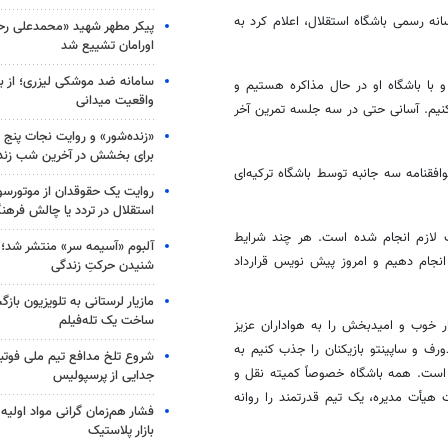
انه رسمی باشگاه استقلال، اعلام کرد به
پیکر مطهر شهید «محمدعلی رحیم
اورامان تشییع شد
سامانه ضد موشکی لیزری؛ از ب
و با باشگاه او در حال مذاکره هستیم و
واقعیت میدانی
نیم. آسانی حتی در سه جلسه تمرین آخر
«زنده‌شور» و روایت نجات پنج 
برای بخشش در آخرین شب زند
فقنامه سه جانبه توسط باشگاه ترکیه‌ای
روایت یک حقوقدان از موتورسوا
استقلال در تردد یا چالش فرهن
 لازم انجام شده است. هر چند شرایط
آلبوم «آسیمه سر» منتشر شد؛
ا انجام دهیم و امروز پیش
نویس
قرارداد
شنیدن حرکتِ زندگی
مازیار لرستانی به تلویزیون با
ساخت یک تله‌فیلم
ار خوب و امیدبخش را به هواداران عزیز
ورف
و
ساپینتو
بازیکنان را جذب کنیم به
شروع تلخ مدافع تیم ملی فوتبا
است. همه باشگاه خصوصاً کمیته نقل و
جدایی از پرسپولیس
هیأت مدیره، یک تیم قدرتمند را روانه
فشار هم‌زمان گرانی مواد اولیه 
بازار پلاستیک