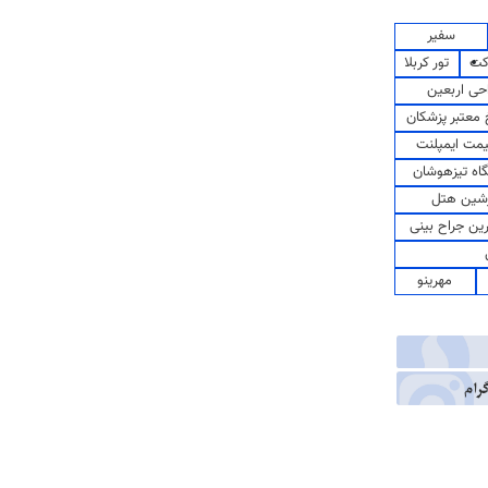
سفیر
کت
تور کربلا
حی اربعین
معتبر پزشکان
مت ایمپلنت
اه تیزهوشان
شین هتل
رین جراح بینی
مهرینو