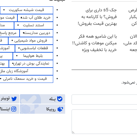
قرص
جک s5 داری برای
قیمت شیشه سکوریت
کبار
فروش؟ با کارنامه به
خرید طلای آب شده
قیمت مو
کن
بهترین قیمت بفروش!
استند تسلیت
مدا
دوربین مداربسته
مرجع پاسخ 
لان
با این شامپو همه فکر
فروش مواد شیمیایی
قی
کد ملی،
میکنن موهات و کاشتی!!
قطعات لباسشویی
آموزشگ
جعه
خرید با تخفیف ویژه
بلیط هواپیما
پر
نمایندگی بوش در تهران
بهت
آموزشگاه زبان ملل
قیمت و خرید سمعک نامرئی
نمی‌شود.