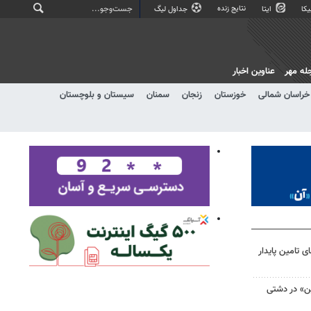
نتایج زنده
کا
ایتا
جداول لیگ
له مهر
عناوین اخبار
خراسان شمالی
خوزستان
زنجان
سمنان
سیستان و بلوچستان
 تامین پایدار
ین» در دشتی