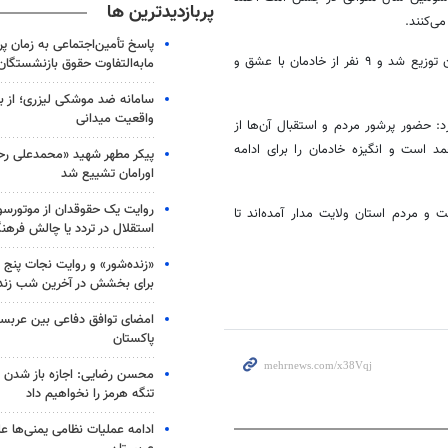
پربازدیدترین ها
ی‌کنند.
پاسخ تأمین‌اجتماعی به زمان پ
وی افزود: در این غرفه نان سنتی برساق برای پنج هزار نفر پخته و میان زائران توزیع شد و ۹ نفر از خادمان با عشق و
مابه‌التفاوت حقوق بازنشستگان
سامانه ضد موشکی لیزری؛ از ب
واقعیت میدانی
 حضور پرشور مردم و استقبال آن‌ها از
 است و انگیزه خادمان را برای ادامه
پیکر مطهر شهید «محمدعلی رحیم
اورامان تشییع شد
روایت یک حقوقدان از موتورسوا
و مردم استان ولایت مدار آمده‌اند تا
استقلال در تردد یا چالش فرهن
«زنده‌شور» و روایت نجات پنج 
برای بخشش در آخرین شب زند
امضای توافق دفاعی بین عربستا
پاکستان
محسن رضایی: اجازه باز شدن 
تنگه هرمز را نخواهیم داد
ادامه عملیات نظامی یمنی‌ها عل