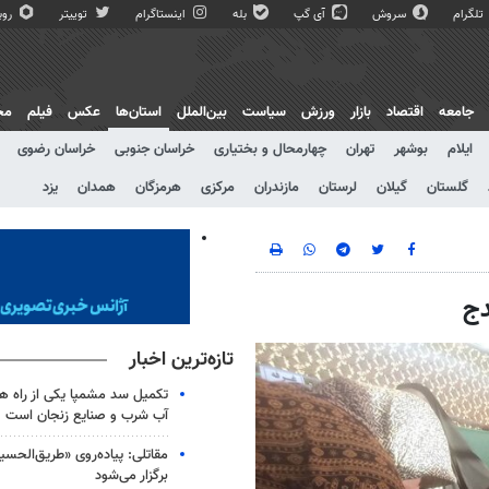
تلگرام
سروش
آی گپ
بله
اینستاگرام
توییتر
روبی
جامعه
اقتصاد
بازار
ورزش
سیاست
بین‌الملل
استان‌ها
عکس
فیلم
مج
ایلام
بوشهر
تهران
چهارمحال و بختیاری
خراسان جنوبی
خراسان رضوی
گلستان
گیلان
لرستان
مازندران
مرکزی
هرمزگان
همدان
یزد
دج
تازه‌ترین اخبار
تکمیل سد مشمپا یکی از راه های
آب شرب و صنایع زنجان است
مقاتلی: پیاده‌روی «طریق‌الحس
برگزار می‌شود