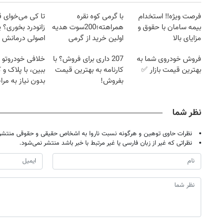
فرصت ویژه‼️ استخدام
با گرمی کوه نقره
تا کی می‌خوای 
بیمه سامان با حقوق و
همراهته؛200سوت هدیه
زانودرد بخوری؟ ی
مزایای بالا
اولین خرید از گرمی
اصولی درمانش 
فروش خودروی شما به
207 داری برای فروش؟ با
خلافی خودروتو ا
بهترین قیمت بازار ✅
کارنامه به بهترین قیمت
ببین، با پلاک و 
بفروش!
بدون نیاز به مرا
حضوری
نظر شما
نظرات حاوی توهین و هرگونه نسبت ناروا به اشخاص حقیقی و حقوقی منتشر 
نظراتی که غیر از زبان فارسی یا غیر مرتبط با خبر باشد منتشر نمی‌شود.