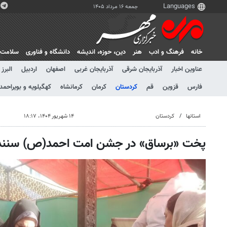
جمعه ۱۶ مرداد ۱۴۰۵
خانه
فرهنگ و ادب
هنر
دين، حوزه، انديشه
دانشگاه و فناوری
سلامت
عناوین اخبار
آذربایجان شرقی
آذربایجان غربی
اصفهان
اردبیل
البرز
فارس
قزوین
قم
کردستان
کرمان
کرمانشاه
کهگیلویه و بویراحمد
استانها
کردستان
۱۴ شهریور ۱۴۰۴، ۱۸:۱۷
پخت «برساق» در جشن امت احمد(ص) سنن