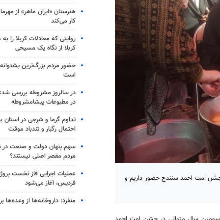
هنرستان «ایران ماهر» از مهرماه د
کار می‌کند
روایتی که معادلات کربلا را به 
کربلا از نگاه یک مسیحی
حضور مردم بزرگ‌ترین پشتوانه 
است
در سالروز مشروطه بررسی شد: 
در مطبوعات پیشامشروطه
تداوم گرما و شرجی در استان بو
احتمال رگبار و تندباد موقت
سهم پنهان دولت و صنعت در نات
مردم مقصر اصلی نیستند؟
عملیات اجرایی فاز نخست پروژ
 برساق کردستان گفت: امسال نیز با ۹ خادم در جشن امت احمد سنندج حضور داریم و
فردیس، آغاز می‌شود
منفرد: داروخانه‌ها از وعده‌ها بری
ی سومین سال متوالی در جشن امت احمد