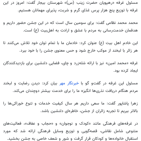
مسئول غرفه «رهپویان حضرت زینب (س)» شهرستان بیجار گفت: امروز در این
غرفه با توزیع پنج هزار پرس غذای گرم و شربت، پذیرای مهمانان هستیم.
محمد محمد نظامی گفت: برای سومین سال است که در این جشن حضور داریم و
هدفمان خدمت‌رسانی به مردم با عشق و ارادت به اهل‌بیت (
ع)
است.
این خادم اهل بیت (
ع)
عنوان کرد: خادمان ما با تمام توان خود تلاش می‌کنند تا
هر زائر با لبخند از موکب خارج شود و حس معنوی جشن را با خود ببرد.
غرفه «محمد امین» نیز با ارائه شله‌زرد و چای، فضایی دلنشین برای بازدیدکنندگان
ایجاد کرده بود.
مسئول این غرفه در گفت‌و گو با
خبرنگار مهر
بیان کرد: دیدن رضایت و لبخند
مردم هنگام دریافت نذری‌ها انگیزه ما را برای خدمت بیشتر دوچندان می‌کند.
زهرا پاشاپور گفت: ما سعی داریم هر سال کیفیت خدمات و تنوع خوراکی‌ها را
بالاتر ببریم تا تجربه زائران از جشن، خاطره‌ای دلنشین باشد.
در غرفه‌های فرهنگی مانند «کودک و نوجوان» و «حجاب و عفاف»، فعالیت‌های
متنوعی شامل نقاشی، قصه‌گویی و توزیع وسایل فرهنگی ارائه شد که مورد
استقبال خانواده‌ها و کودکان قرار گرفت و شور و شعف خاصی به جشن بخشید.