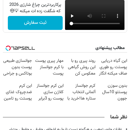
پرکاربردترین چراغ شارژی 2026
که شگفت زده ات میکنه 💡😍
ثبت سفارش
مطالب پیشنهادی
این گیاه دریایی
روند پیری رو با
مهار پیری پوست
جوانسازی طبیعی
پوستت رو طوری
این روش گیاهی
با کرم جوانساز
پوست بدون
صاف میکنه انگار
معکوس کن
پوست
بوتاکس و جراحی
20سال جوون
آلمانی(تخفیف
😳! خرید با
بدون سوزن
کرم جوانساز
این کرم جوانساز
این کرم
شدی🔥
ویژه تا امشب)
تخفیف ویژه
پوستتو 10سال
آلمانی انتخاب
کلاژن سازی
ضدچروک غذای
جوون
ستاره ها!خرید با
پوست رو 3برابر
پوستت رو تامین
کن50%تخفیف
تخفیف
میکنه50%تخفیف
میکنه (خرید با
پاییزی
🔥
40%تخفیف)
نظر شما
نظرات حاوی توهین و هرگونه نسبت ناروا به اشخاص حقیقی و حقوقی منتشر