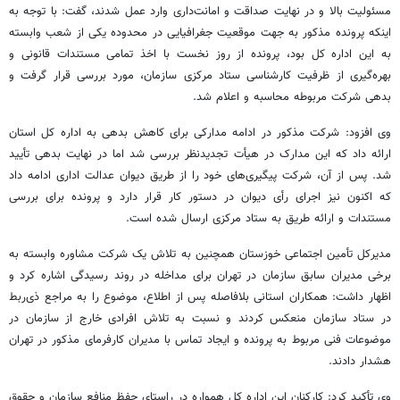
مسئولیت بالا و در نهایت صداقت و امانت‌داری وارد عمل شدند، گفت: با توجه به
اینکه پرونده مذکور به جهت موقعیت جغرافیایی در محدوده یکی از شعب وابسته
به این اداره کل بود، پرونده از روز نخست با اخذ تمامی مستندات قانونی و
بهره‌گیری از ظرفیت کارشناسی ستاد مرکزی سازمان، مورد بررسی قرار گرفت و
بدهی شرکت مربوطه محاسبه و اعلام شد.
وی افزود: شرکت مذکور در ادامه مدارکی برای کاهش بدهی به اداره کل استان
ارائه داد که این مدارک در هیأت تجدیدنظر بررسی شد اما در نهایت بدهی تأیید
شد. پس از آن، شرکت پیگیری‌های خود را از طریق دیوان عدالت اداری ادامه داد
که اکنون نیز اجرای رأی دیوان در دستور کار قرار دارد و پرونده برای بررسی
مستندات و ارائه طریق به ستاد مرکزی ارسال شده است.
مدیرکل تأمین اجتماعی خوزستان همچنین به تلاش یک شرکت مشاوره وابسته به
برخی مدیران سابق سازمان در تهران برای مداخله در روند رسیدگی اشاره کرد و
اظهار داشت: همکاران استانی بلافاصله پس از اطلاع، موضوع را به مراجع ذی‌ربط
در ستاد سازمان منعکس کردند و نسبت به تلاش افرادی خارج از سازمان در
موضوعات فنی مربوط به پرونده و ایجاد تماس با مدیران کارفرمای مذکور در تهران
هشدار دادند.
وی تأکید کرد: کارکنان این اداره کل همواره در راستای حفظ منافع سازمان و حقوق