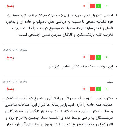
پاسخ
0
4
اسامی شان را اعلام نمایید تا از بروز خسارات مجدد اجتناب شود ضمنا به
قوه قضاییه معرفی تا نسبت به دریافتی های ناصواب و اعاده ان و بدخورد
قضایی اقدام نمایند اینکه مدتهاست موصوع در حد حرف است موجب
تخریب کلیه بازنشستگان و کارکنان سازمان تامین اجتماعی است..
۱۱:۵۵ - ۱۴۰۴/۰۶/۱۴
پاسخ
0
4
این دولت به یک خانه تکانی اساسی نیاز دارد
میثم
۱۲:۲۹ - ۱۴۰۴/۰۶/۱۴
پاسخ
0
4
دکتر سالاری مبارزه با فساد در تامین اجتماعی را شروع کرده که جای تشکر و
حمایت همه جانبه را دارد. امیدواریم رسانه ها نیز از این اصلاحات ساختاری
و اساسی دکتر سالاری حمایت کنند تا حق و حقوق کارگران و بیمه شدگان و
بازنشستگان به راحتی توسط عده ی انگشت شمار اینچنین به تاراج نرود و
الان که این اصلاحات شروع شده با فشار و پول و مافیابازی آن افراد دچار