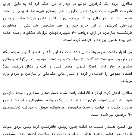
سالاری افزود: یک کارآفرین موفق در دیدار با من اعلام کرد که به دلیل اجرای
نادرست قانون، بابت خرید کالای خارجی، حق بیمه‌ای غیرمنصفانه برای او لحاظ
شده است. این در حالی بود که پرونده وی در اهواز نشان می‌داد مشمول چنین
پرداختی نمی‌شود. با این حال، چند روز بعد مشخص شد یکی از مشاوران
بازنشسته سازمان، در ازای دریافت ۴۰ میلیارد تومان قرارداد مشاوره، زمینه حذف
حق بیمه همین پرونده را فراهم کرده است.
وی اظهار داشت: بررسی‌ها نشان داده است که این اقدام نه تنها قانونی نبوده بلکه
در چارچوب سوءاستفاده آشکار از موقعیت و رانت‌های موجود انجام گرفته و وقتی
مشاور به جای ارائه راهکار قانونی، مسیر فساد و رانت را دنبال می‌کند، عملاً
اعتماد عمومی را خدشه‌دار کرده و فشار مالی مضاعفی بر سازمان و مردم وارد
می‌کند.
سالاری اذعان کرد: اینگونه اقدامات باعث شده خسارت‌های سنگینی متوجه سازمان
شود. به عنوان نمونه، فردی که توانسته در یک پرونده مشاوره‌ای میلیاردها تومان
قرارداد بگیرد، در نهایت با شبکه‌سازی‌های غیرشفاف، موفق به دریافت تخفیف‌های
۹۰ درصدی نیز شده است.
وی ضمن هشدار نسبت به ادامه چنین روندی خاطرنشان کرد: وقتی فردی بتواند
با زدوبند، به‌طور ماهانه هزاران میلیارد تومان به سازمان لطمه بزند، مشخص