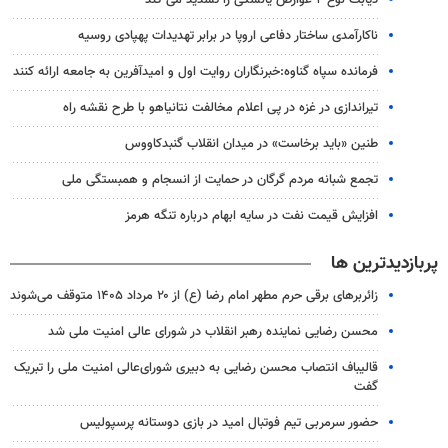
دیابت نوع ۲ عوارض یائسگی را تشدید می کند
ناکارآمدی ساختار دفاعی اروپا در برابر تهدیدات پهپادی روسیه
فرمانده سپاه گناوه:خبرنگاران روایت اول و امیدآفرین به جامعه ارائه کنند
تیراندازی در غزه در پی اعلام مخالفت نتانیاهو با طرح نقشه راه
طنین «باید برخاست» در میدان انقلاب گنبدکاووس
تجمع شبانه مردم گرگان در حمایت از انسجام و همبستگی ملی
افزایش قیمت نفت در سایه ابهام درباره تنگه هرمز
پربازدیدترین ها
زائربرهای برقی حرم مطهر امام رضا (ع) از ۲۰ مرداد ۱۴۰۵ متوقف می‌شوند
محسن رضایی نماینده رهبر انقلاب در شورای عالی امنیت ملی شد
قالیباف انتصاب محسن رضایی به دبیری شورای‌عالی امنیت ملی را تبریک
گفت
حضور سرمربی تیم فوتبال امید در بازی دوستانه پرسپولیس