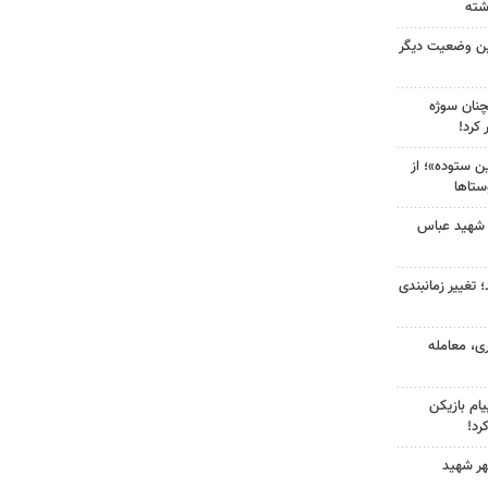
ین وضعیت دیگر
چنان سوژه
کرد!
 ستوده»؛ از
ستاها
 شهید عباس
 تغییر زمانبندی
ی، معامله
ام بازیکن
رد!
هر شهید