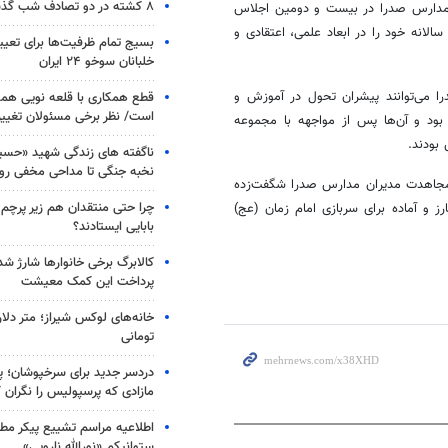
۸ کشته در دو تصادف شب گذشته
ن مدارس صدرا در بیست و دومین اجلاس
انه خود را در ابعاد علمی، اعتقادی و
بسیج تمام ظرفیت‌ها برای تعی
خلبانان سوخو ۲۴ ایران
ا می‌توانند پیشران تحول در آموزش و
قطع همکاری با قلعه نویی هم
است/ نظر برخی مسئولان تغییر 
ود و آن‌ها پس از مواجهه با مجموعه
بودند.
ناگفته های زندگی شهید «حسین
نخبه جنگی تا مداحی مخفی رو
و مجاهدت مدیران مدارس صدرا شگفت‌زده
چرا حتی منتقدان هم زیر پرچم
رز و آماده برای سربازی امام زمان (
عج
)
بابایی ایستادند؟
کالابرگ برخی خانوارها شارژ شد؛
پرداخت این کمک معیشت
خانه‌های لوکس شیراز؛ متر دلار
تومانی
دردسر جدید برای سرخپوشان؛ پی
مازادی که پرسپولیس را نگران ک
اطلاعیه مراسم تشییع پیکر مط
ستوانیکم «نورالله نارویی»