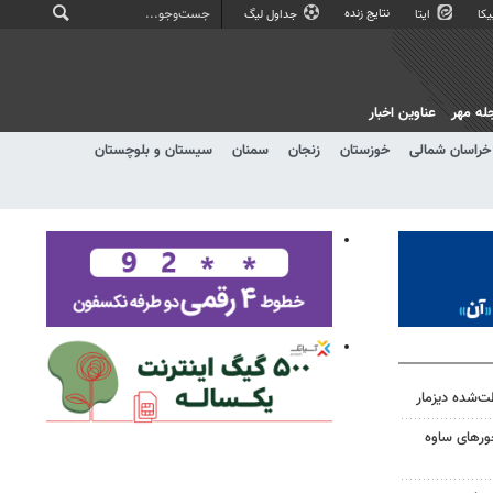
نتایج زنده
کا
ایتا
جداول لیگ
له مهر
عناوین اخبار
خراسان شمالی
خوزستان
زنجان
سمنان
سیستان و بلوچستان
ت‌شده دیزمار
حورهای ساوه