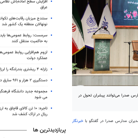
افزایش سطح آماده‌باش نظامی و
عراق
سنندج میزبان رقابت‌های تکوان
نونهالان منطقه یک کشور شد
سرمست: روابط عمومی‌ها باید 
به حاکمیت منتقل کنند
لزوم هم‌افزایی روابط‌ عمومی‌ها
عملکرد دولت
زلزله ۴ ریشتری بندرلنگه را لرزاند
دستگیری ۲ هزار و ۹۶۱ سارق در آذربایجان‌شرقی
مجموعه جدید دانشگاه فرهنگی
س صدرا می‌توانند پیشران تحول در
می شود
ریال در اراک کشف شد
یران مدارس صدرا در گفتگو با
خبرنگار
پربازدیدترین ها