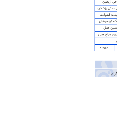
حی اربعین
معتبر پزشکان
مت ایمپلنت
اه تیزهوشان
شین هتل
رین جراح بینی
مهرینو