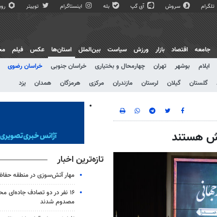
تلگرام
سروش
آی گپ
بله
اینستاگرام
توییتر
روبی
جامعه
اقتصاد
بازار
ورزش
سیاست
بین‌الملل
استان‌ها
عکس
فیلم
مج
ایلام
بوشهر
تهران
چهارمحال و بختیاری
خراسان جنوبی
خراسان رضوی
گلستان
گیلان
لرستان
مازندران
مرکزی
هرمزگان
همدان
یزد
رش هستند
تازه‌ترین اخبار
مهار آتش‌سوزی در منطقه حفاظ
۱۶ نفر در دو تصادف جاده‌ای م
مصدوم شدند