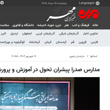
پنجشنبه ۱۵ مرداد ۱۴۰۵
خانه
فرهنگ و ادب
هنر
دين، حوزه، انديشه
دانشگاه و فناوری
سلامت
عناوین اخبار
آذربایجان شرقی
آذربایجان غربی
اصفهان
اردبیل
البرز
فارس
قزوین
قم
کردستان
کرمان
کرمانشاه
کهگیلویه و بویراحمد
استانها
خراسان رضوی
۱۶ شهریور ۱۴۰۴، ۱۷:۵۵
مدارس صدرا پیشران تحول در آموزش و پرو