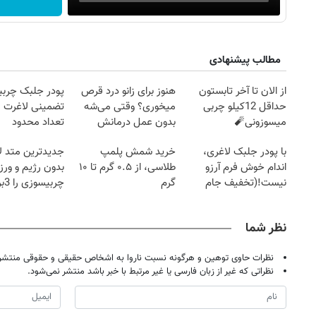
مطالب پیشنهادی
از الان تا آخر تابستون
هنوز برای زانو درد قرص
پودر جلبک چربی
حداقل 12کیلو چربی
میخوری؟ وقتی می‌شه
تضمینی لاغرت م
میسوزونی🧨
بدون عمل درمانش
تعداد محدود
کرد؟؟؟؟
با پودر جلبک لاغری،
خرید شمش پلمپ
جدیدترین متد ل
اندام خوش فرم آرزو
طلاسی، از ۰.۵ گرم تا ۱۰
بدون رژیم و ور
نیست!(تخفیف جام
گرم
چرب
جهانی)
کند
نظر شما
نظرات حاوی توهین و هرگونه نسبت ناروا به اشخاص حقیقی و حقوقی منتشر 
نظراتی که غیر از زبان فارسی یا غیر مرتبط با خبر باشد منتشر نمی‌شود.