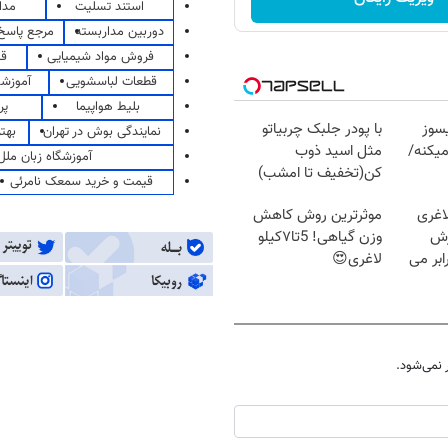
استند تسلیت
مدا
دوربین مداربسته
مرجع پاسخ 
فروش مواد شیمیایی
قی
قطعات لباسشویی
آموزشگ
بلیط هواپیما
پر
سوز
با پودر جلبک چربیاتو
نمایندگی بوش در تهران
بهت
یکنه/
مثل اسید ذوب
آموزشگاه زبان ملل
کن(تخفیف تا امشب)
قیمت و خرید سمعک نامرئی
اغری
موثرترین روش کاهش
زش
وزن گیاهی! 5تا۷کیلو
یسوزی را 3برابر می
لاغری😍
نمی‌شود.