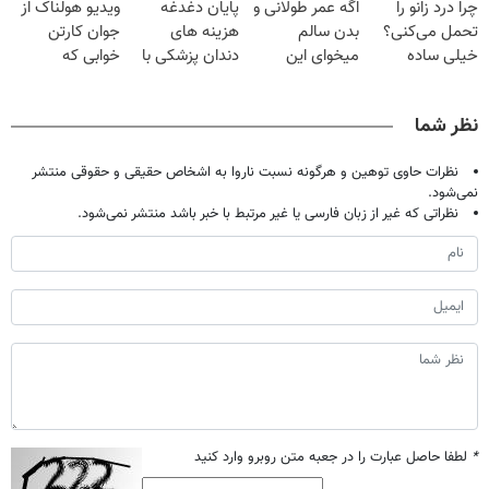
چرا درد زانو را
اگه عمر طولانی و
پایان دغدغه
ویدیو هولناک از
میلیون تومان!!!
تحمل میکنی؟❗
میلیون !
تحمل می‌کنی؟
بدن سالم
هزینه های
جوان کارتن
خیلی ساده
میخوای این
دندان پزشکی با
خوابی که
درمنزل درمانش
نوشیدنی رو با
پک سفید کننده
میلیاردر شد.
کن
تخفیف بخر
خانگی
آموزش رایگان
نظر شما
نظرات حاوی توهین و هرگونه نسبت ناروا به اشخاص حقیقی و حقوقی منتشر
نمی‌شود.
نظراتی که غیر از زبان فارسی یا غیر مرتبط با خبر باشد منتشر نمی‌شود.
*
لطفا حاصل عبارت را در جعبه متن روبرو وارد کنید