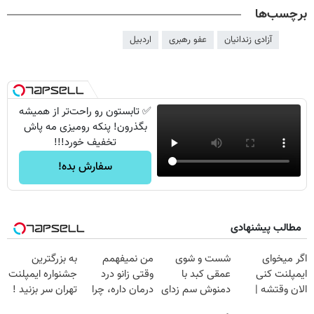
برچسب‌ها
آزادی زندانیان
عفو رهبری
اردبیل
✅ تابستون رو راحت‌تر از همیشه
بگذرون! پنکه رومیزی مه پاش
تخفیف خورد!!!
سفارش بده!
مطالب پیشنهادی
اگر میخوای
شست و شوی
من نمیفهمم
به بزرگترین
ایمپلنت کنی
عمقی کبد با
وقتی زانو درد
جشنواره ایمپلنت
الان وقتشه |
دمنوش سم زدای
درمان داره، چرا
تهران سر بزنید !
فقط با ۲۵
گیاهی
دردش رو داری
| فقط ۲۵