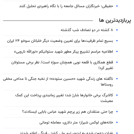
حفیظی: خبرنگاران مسائل جامعه را با نگاه راهبردی تحلیل کنند
پربازدیدترین ها
۸ کشته در دو تصادف شب گذشته
بسیج تمام ظرفیت‌ها برای تعیین وضعیت دیگر خلبانان سوخو ۲۴ ایران
اطلاعیه مراسم تشییع پیکر مطهر شهید ستوانیکم «نورالله نارویی»
قطع همکاری با قلعه نویی همچنان سوژه است/ نظر برخی مسئولان
تغییر کرد!
ناگفته های زندگی شهید «حسین ستوده»؛ از نخبه جنگی تا مداحی مخفی
روستاها
کالابرگ برخی خانوارها شارژ شد؛ تغییر زمانبندی پرداخت این کمک
معیشت
چرا حتی منتقدان هم زیر پرچم شهید عباس بابایی ایستادند؟
خانه‌های لوکس شیراز؛ متر دلاری، معامله تومانی
نفرات دعوت شده به اردوی تیم ملی کشتی فرنگی اعلام شدند