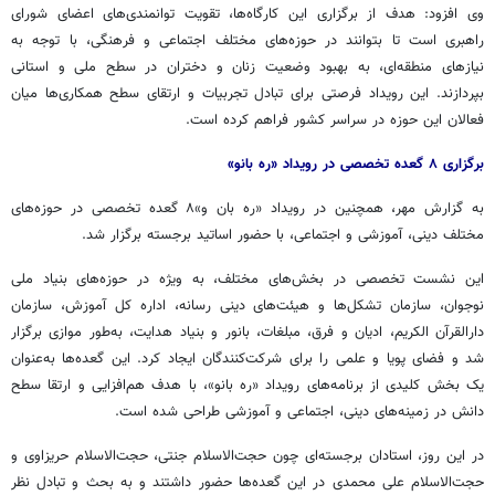
وی افزود: هدف از برگزاری این کارگاه‌ها، تقویت توانمندی‌های اعضای شورای
راهبری است تا بتوانند در حوزه‌های مختلف اجتماعی و فرهنگی، با توجه به
نیازهای منطقه‌ای، به بهبود وضعیت زنان و دختران در سطح ملی و استانی
بپردازند. این رویداد فرصتی برای تبادل تجربیات و ارتقای سطح همکاری‌ها میان
فعالان این حوزه در سراسر کشور فراهم کرده است.
برگزاری ۸
گعده
تخصصی در رویداد «ره بانو»
به گزارش مهر، همچنین در رویداد «ره
بان
و»۸
گعده
تخصصی در حوزه‌های
مختلف دینی، آموزشی و اجتماعی، با حضور اساتید برجسته برگزار شد.
این نشست تخصصی در بخش‌های مختلف، به ویژه در حوزه‌های بنیاد ملی
نوجوان، سازمان تشکل‌ها و هیئت‌های دینی رسانه، اداره کل آموزش، سازمان
دارالقرآن
الکریم
، ادیان و فرق،
مبلغات
،
بانور
و بنیاد هدایت، به‌طور موازی برگزار
شد و فضای پویا و علمی را برای شرکت‌کنندگان ایجاد کرد. این گعده‌ها به‌عنوان
یک بخش کلیدی از برنامه‌های رویداد «ره بانو»، با هدف هم‌افزایی و ارتقا سطح
دانش در زمینه‌های دینی، اجتماعی و آموزشی طراحی شده است.
در این روز، استادان برجسته‌ای چون حجت‌الاسلام جنتی، حجت‌الاسلام
حریزاوی
و
حجت‌الاسلام علی محمدی در این گعده‌ها حضور داشتند و به بحث و تبادل نظر