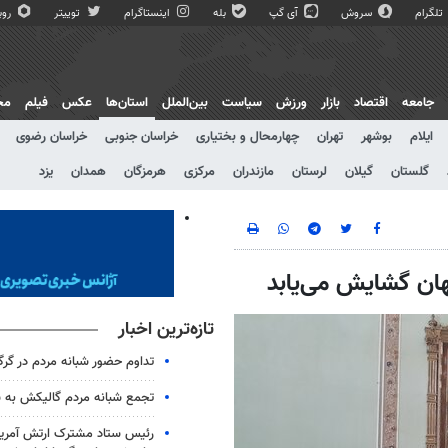
تلگرام
سروش
آی گپ
بله
اینستاگرام
توییتر
روبی
جامعه
اقتصاد
بازار
ورزش
سیاست
بین‌الملل
استان‌ها
عکس
فیلم
مج
ایلام
بوشهر
تهران
چهارمحال و بختیاری
خراسان جنوبی
خراسان رضوی
گلستان
گیلان
لرستان
مازندران
مرکزی
هرمزگان
همدان
یزد
تازه‌ترین اخبار
تداوم حضور شبانه مردم در گرگ
تجمع شبانه مردم گالیکش به شب ۱۶۰
رئیس ستاد مشترک ارتش آمریکا