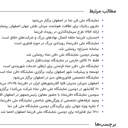
مطالب مرتبط
نمایشگاه ملی فن نما در اصفهان برگزار می‌شود
جاروی رباتیک برای نظافت هوشمند میدان نقش جهان اصفهان رونمای
ارائه ۱۲۵۶ طرح سرمایه‌گذاری در رویداد فن‌نما
احمدیان: فن‌نما حلقه اتصال نهادهای بزرگ و شرکت‌های خلاق است
نمایشگاه ملی «فن‌نما» رویدادی بزرگ در حوزه فناوری است
سامانه «سراج» رونمایی شد
پوستر دومین نمایشگاه ملی «فن نما» رونمایی شد
فقط ۲۰ کالای خارجی در نمایشگاه نوشت‌افزار داریم
نمایشگاه ملی «فن نما» فرصتی برای ارتقای خدمات شهروندی است
توسعه و پیشرفت شهر اصفهان برآیند برگزاری نمایشگاه «فن نما» اس
نمایشگاه تخصصی فناوری‌های سبز در اصفهان برگزار می‌شود
اصفهان میزبان مدیران فاوا کلان‌شهرهای ایران در «فن‌نما ۲۰۲۵» می‌شود
۲۰ کلانشهر در دومین نمایشگاه ملی «فن نما» شرکت می‌کنند/ برگزاری ۱۰ غرفه بین‌المللی فناوری
سومین نمایشگاه «فن‌نما» با حضور معاون رئیس‌جمهور در اصفهان اف
وجود غرفه‌های تخصصی از ویژگی‌های شاخص نمایشگاه ملی «فن‌نما
۲ جایزه ویژه جهانی برای برگزیدگان دومین نمایشگاه ملی فن نما
۱۲۰۰ نیاز فناورانه برای دومین نمایشگاه ملی فن‌نما اصفهان احصا شد
برچسب‌ها