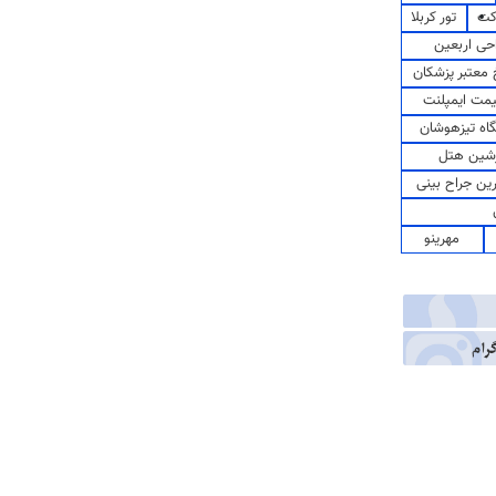
کت
تور کربلا
حی اربعین
معتبر پزشکان
مت ایمپلنت
اه تیزهوشان
شین هتل
رین جراح بینی
مهرینو