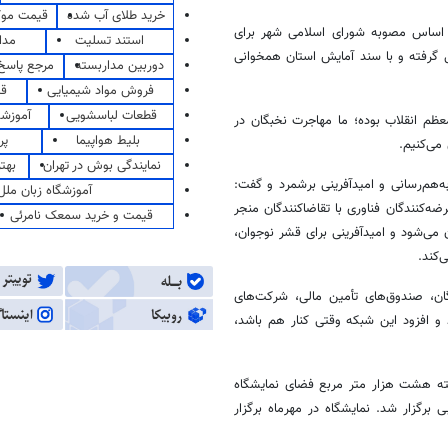
خرید طلای آب شده
قیمت مو
بر اساس مصوبه شورای اسلامی شهر برای
استند تسلیت
مدا
ل گرفته و با سند آمایش استان همخوانی
دوربین مداربسته
مرجع پاسخ 
فروش مواد شیمیایی
قی
قطعات لباسشویی
آموزشگ
عظم انقلاب بوده؛ ما مهاجرت نخبگان در
بلیط هواپیما
پر
می‌کنیم.
نمایندگی بوش در تهران
بهت
ه‌هم‌رسانی و امیدآفرینی برشمرد و گفت:
آموزشگاه زبان ملل
رضه‌کنندگان فناوری با تقاضاکنندگان منجر
قیمت و خرید سمعک نامرئی
می‌شود و امیدآفرینی برای قشر نوجوان،
‌کند.
ان، صندوق‌های تأمین مالی، شرکت‌های
و افزود این شبکه وقتی کنار هم باشد،
شته هشت هزار متر مربع فضای نمایشگاه
 برگزار شد. نمایشگاه در مهرماه برگزار