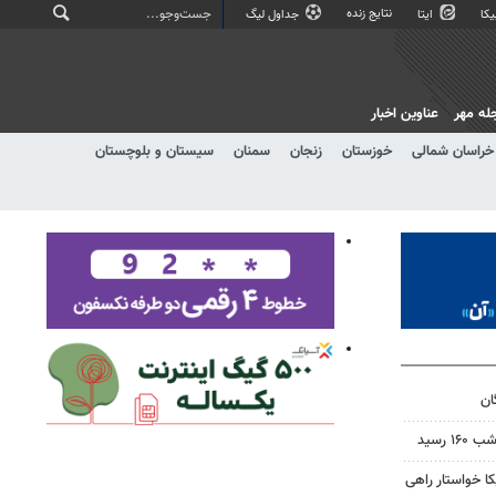
نتایج زنده
کا
ایتا
جداول لیگ
له مهر
عناوین اخبار
خراسان شمالی
خوزستان
زنجان
سمنان
سیستان و بلوچستان
ان
 رسید
 خواستار راهی