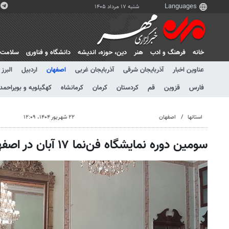
شنبه ۱۷ مرداد ۱۴۰۵
خانه
فرهنگ و ادب
هنر
دين، حوزه، انديشه
دانشگاه و فناوری
سلامت
عناوین اخبار
آذربایجان شرقی
آذربایجان غربی
اصفهان
اردبیل
البرز
فارس
قزوین
قم
کردستان
کرمان
کرمانشاه
کهگیلویه و بویراحمد
استانها
اصفهان
۲۲ شهریور ۱۴۰۴، ۱۲:۰۹
سومین دوره نمایشگاه فن‌نما ۱۷ آبان در اصفهان گشایش می‌یابد