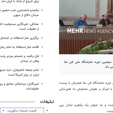
برای خروج از جنگ با ایران شد
یکصدو شصتمین شب حضور مرد
میدان دفاع از میهن
صادقی: خبرنگاری مسئولیت اخل
از حقیقت است
برگزاری نماز استغاثه در اجتماع 
اقامه نماز استغاثه به امام زم
قرار یکصد و شصتم مردم رشت ب
وطن در میدان
ی سومین دوره نمایشگاه ملی فن نما
امام جمعه لاهیجان: دنیا مدیو
ایران در برابر آمریکا است
 دوره نمایشگاه فن نما همزمان با بیست
خبرنگاران دیده‌بانان صادق و روا
حقیقت‌اند
ظهار کرد: این رویداد با تمرکز بر هوش مصنوعی به هم‌رسانی
تبلیغات
 شده و به عنوان یک پلتفرم تبادل بین
قیمت شیشه سکوریت
یست.