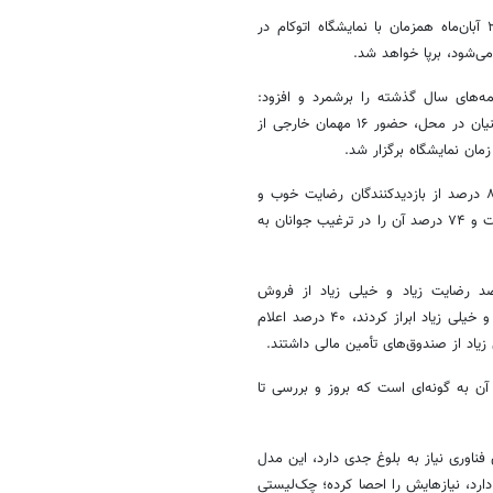
به گفته معاون برنامه‌ریزی شهرداری اصفهان، امسال نیز فن نما از ۱۷ تا ۲۰ آبان‌ماه همزمان با نمایشگاه اتوکام در
ی‌شود، برپا خواهد شد.
امه‌های سال گذشته را برشمرد و افزود:
رویدادهای مذاکره، جلسات B2B که برای تقویت ارتباطات، ثبت شرکت دانش‌بنیان در محل، حضور ۱۶ مهمان خارجی از
زمان نمایشگاه برگزار شد.
وی با اشاره به نتایج نظرسنجی بازدیدکنندگان و غرفه‌داران خاطرنشان کرد: ۸۱ درصد از بازدیدکنندگان رضایت خوب و
خیلی خوب داشتند، ۷۳ درصد معتقد بودند نمایشگاه در رشد فناوری مؤثر است و ۷۴ درصد آن را در ترغیب جوانان به
اون برنامه‌ریزی شهرداری اصفهان، از سوی غرفه‌داران، ۵۲ درصد رضایت زیاد و خیلی زیاد از فروش
محصولات و ایجاد قرار داد داشتند، ۶۱ درصد از برنامه‌های جانبی رضایت زیاد و خیلی زیاد ابراز کردند، ۴۰ درصد اعلام
 آن به گونه‌ای است که بروز و بررسی تا
ناوری نیاز به بلوغ جدی دارد، این مدل
دارد، نیازهایش را احصا کرده؛ چک‌لیستی