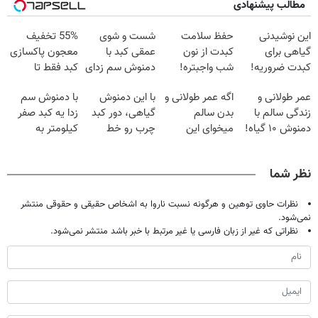
مطالب پیشنهادی
این نوشیدنی
حفظ سلامت
شست و شوی
55% تخفیف
گیاهی برای
کبدت از نون
عمقی کبد با
معجون پاکسازی
کبدت ضروریه!
شب واجبتره!
دمنوش سم زدای
کبد فقط تا
دارای سیب
گیاهی
امشب
عمر طولانی و
اگه عمر طولانی و
با این دمنوش
با دمنوش سم
سلامت
زندگی سالم با
بدن سالم
گیاهی، دور کبد
زدا یه کبد صفر
دمنوش ۱۰ گیاه!
میخوای این
چرب رو خط
کیلومتر به
(۵۵% تخفیف)
نوشیدنی رو با
بکش!
خودت هدیه بده
تخفیف بخر
نظر شما
نظرات حاوی توهین و هرگونه نسبت ناروا به اشخاص حقیقی و حقوقی منتشر
نمی‌شود.
نظراتی که غیر از زبان فارسی یا غیر مرتبط با خبر باشد منتشر نمی‌شود.