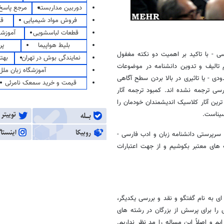
دوربین مداربسته
مرجع پاسخ 
فروش مواد شیمیایی
قی
قطعات لباسشویی
آموزشگ
بلیط هواپیما
پر
ی - با تاکید بر اهمیت دو نکته مغفول
نمایندگی بوش در تهران
بهت
م تالیف و تدوین دانشنامه در موضوعات
آموزشگاه زبان ملل
ی - یا تاثیری در بالا بردن سطح آگاهی
قیمت و خرید سمعک نامرئی
ی ترجمه نشده اند. کمبود ترجمه آثار
ترین آثار کلاسیک اندیشمندان خودمان را
سیناست.
رپرستی دانشنامه زبان و ادب فارسی -
ه های معتبر بکوشیم و از جهت اعتبارات
 ای به نام گفتگو و نقد و بررسی یکدیگر،
را برای پرسش از بزرگان در رشته های
 و اصلاً این مساله را مد نظر نداریم.