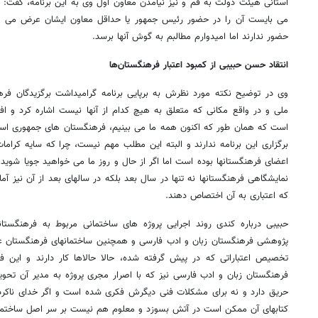
استانی هیئت دولت به قم و نیز نیامدن معاون اول وی به این برنامه، گفت: نکت
می بایست آن را در حضور رئیس جمهور یا حداقل معاون ایشان عرض می کر
حضور ندارند اما امیدوارم مطالبم به گوش آنها برسد.
انتقاد حسن حبیبی از کمبود اعتبار فرهنگستان‌ها
وی در توضیح نکته مورد نظرش به برپایی برنامه گرامیداشت برگزیدگان فرهنگ
ملی و در واقع مکانی که متعلق به هیچ کدام از آنها نیست اشاره کرد و اف
است که همان طور که اکنون همه ما می بینیم، فرهنگستان های جمهوری اسل
برگزاری این برنامه ندارند و البته این مطلب مهم نیست، چرا که سایه کرام
اعضای فرهنگستانها بوده است اما اگر از حال و روز ما می خواهید جویا شوی
نمایشگاهی فرهنگستانها نه تنها در سال بعد بلکه در سالهای بعد از آن نیز آما
که اعتباری به آن اختصاص دهند.
حبیبی درباره کندی روند اجرایی پروژه های ساختمانی مربوط به فرهنگستانه
پژوهشی فرهنگستان زبان و ادب فارسی و همچنین ساختمانهای فرهنگستان عل
تخصیص اعتباراتی که در پیش گرفته شده، حالا حالاها کار دارند و این فره
فرهنگستان زبان و ادب فارسی نیز که با اصرار مجری پروژه به مدیر آن تح
حریق دارد و نه برای مشکلات فنی دیگرش فکری شده است و اگر خدای ناکرده
کتابهای آن ممکن است در آتش بسوزد و معلوم هم نیست بر سر اصل ساختما