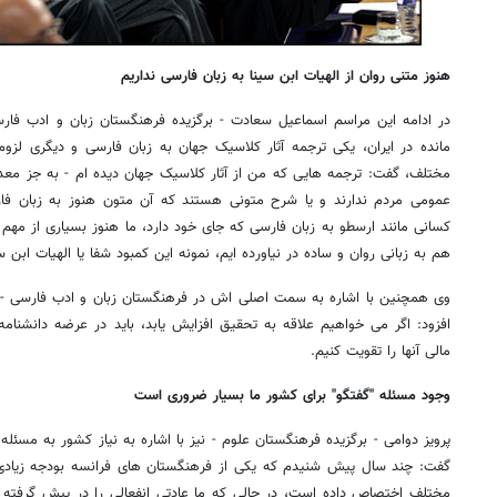
هنوز متنی روان از الهیات ابن سینا به زبان فارسی نداریم
در ادامه این مراسم اسماعیل سعادت - برگزیده فرهنگستان زبان و ادب فارس
مانده در ایران، یکی ترجمه آثار کلاسیک جهان به زبان فارسی و دیگری لزو
مختلف، گفت: ترجمه هایی که من از آثار کلاسیک جهان دیده ام - به جز معدود
عمومی مردم ندارند و یا شرح متونی هستند که آن متون هنوز به زبان فارس
کسانی مانند ارسطو به زبان فارسی که جای خود دارد، ما هنوز بسیاری از مهم 
هم به زبانی روان و ساده در نیاورده ایم، نمونه این کمبود شفا یا الهیات ابن 
وی همچنین با اشاره به سمت اصلی اش در فرهنگستان زبان و ادب فارسی - س
افزود: اگر می خواهیم علاقه به تحقیق افزایش یابد، باید در عرضه دانشنام
مالی آنها را تقویت کنیم.
وجود مسئله "گفتگو" برای کشور ما بسیار ضروری است
پرویز دوامی - برگزیده فرهنگستان علوم - نیز با اشاره به نیاز کشور به مسئله
گفت: چند سال پیش شنیدم که یکی از فرهنگستان های فرانسه بودجه زیادی 
مختلف اختصاص داده است، در حالی که ما عادتی انفعالی را در پیش گرفته ایم