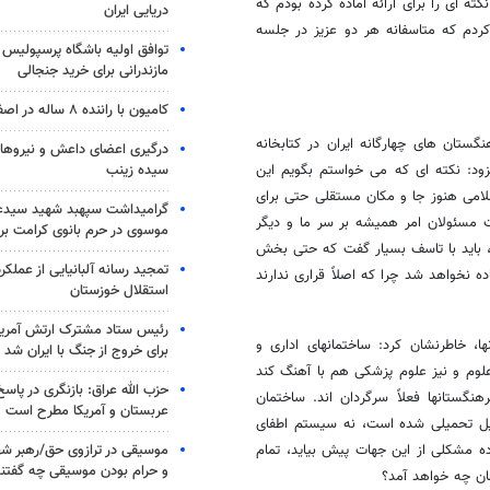
ه ای را برای ارائه آماده کرده بودم که
دریایی ایران
دم که متاسفانه هر دو عزیز در جلسه
توافق اولیه باشگاه پرسپولیس 
مازندرانی برای خرید جنجالی
کامیون با راننده ۸ ساله در اصفهان توقیف شد
ستان های چهارگانه ایران در کتابخانه
درگیری اعضای داعش و نیروهای
سیده زینب
زود: نکته ای که می خواستم بگویم این
امی هنوز جا و مکان مستقلی حتی برای
گرامیداشت سپهبد شهید سیدعب
ات مسئولان امر همیشه بر سر ما و دیگر
موسوی در حرم بانوی کرامت برگ
د، باید با تاسف بسیار گفت که حتی بخش
تمجید رسانه آلبانیایی از عملکر
ده نخواهد شد چرا که اصلاً قراری ندارند
استقلال خوزستان
رئیس ستاد مشترک ارتش آمریکا
ا، خاطرنشان کرد: ساختمانهای اداری و
برای خروج از جنگ با ایران شد
وم و نیز علوم پزشکی هم با آهنگ کند
حزب الله عراق: بازنگری در پاسخ
نگستانها فعلاً سرگردان اند. ساختمان
عربستان و آمریکا مطرح است
ویل تحمیلی شده است، نه سیستم اطفای
موسیقی در ترازوی حق/رهبر شهی
 مشکلی از این جهات پیش بیاید، تمام
و حرام بودن موسیقی چه گفتن
ن چه خواهد آمد؟