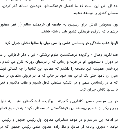
حداقل اش این است که ما اعضای فرهنگستانها خودمان مساله فکر کردن، گفت
مسائل کشور را توسعه دهیم.
وی همچنین تلاش برای رسیدن به جامعه ای خردمند، سالم (از نظر معنوی)
برشمرد که بزرگان فرهنگی کشور باید داشته باشند.
قرنها عقب ماندگی در رنسانس علمی را نمی توان با سالها تلاش جبران کرد
عبدالکریم وصال - برگزیده فرهنگستان علوم پزشکی - نیز با ذکر خاطراتی از 
در دوران دانشجویی ام در غرب و زمانی که از درسهای روزانه فارغ می شدم و د
پرداختم، همیشه این دغدغه را داشتم که مطالب این کتابها را چه کسانی نوش
میان آن نامها حتی یک ایرانی هم نبود در حالی که ما در قرونی متمادی بر علم
که ما در رنسانس علمی و در انقلاب صنعتی غافل شدیم و عقب ماندیم و نمی ت
با سالها تلاش جبران کرد.
در این مراسم حسین کلاقیچی گنجینه - برگزیده فرهنگستان هنر - به دلی
رجبی یکی از اعضای پیوسته این فرهنگستان در سخنانی کوتاه به توضیح فعالیت
در ادامه این مراسم و در موعد سخنرانی معاون اول رئیس جمهور و رئیس هی
نیامد - مجری برنامه از صادق واعظ زاده معاون علمی رئیس جمهور که در