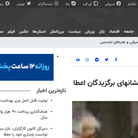
تلگرام
سروش
آی گپ
بله
اینستاگرام
توییتر
روبی
جامعه
اقتصاد
بازار
ورزش
سیاست
بین‌الملل
استان‌ها
عکس
فیلم
مج
یقی و هنرهای تجسمی
نشانهای برگزیدگان اعطا
تازه‌ترین اخبار
توئیت قابل تامل وزیر بهداشت ب
هدف‌گذاری پردا
سال
دبیرکل کانون کارگزاران: بازار س
توانست پایداری خود را حفظ