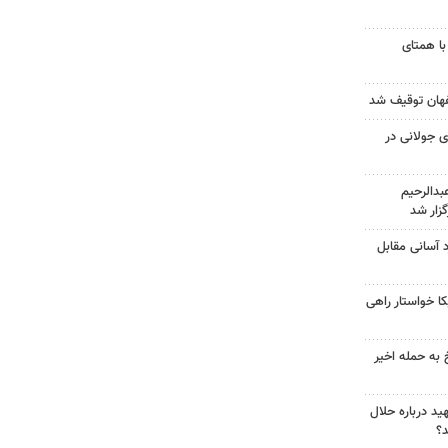
با همتای
 جولانی در
دالرحیم
زار شد
د آسانی مقابل
 خواستار راهی
 به حمله اخیر
د درباره حلال
د؟