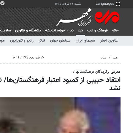
شنبه ۱۷ مرداد ۱۴۰۵
خانه
فرهنگ و ادب
هنر
دين، حوزه، انديشه
دانشگاه و فناوری
سلامت
عناوین اخبار
سینمای ایران
سینمای جهان
تئاتر
رادیو و تلویزیون
موس
هنر
سایر
۳۰ فروردین ۱۳۸۷، ۱۰:۱۹
معرفی برگزیدگان فرهنگستانها /
انتقاد حبیبی از کمبود اعتبار فرهنگستان‌ها/ 
نشد