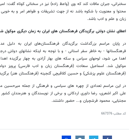
سخنرانی، جبران مافات کند که وی (واعظ زاده) نیز در سخنانی کوتاه گفت: امی
محتوا و معنویت با شکوه باشد نه از جهت تشریفات و ظواهر امر و به خوبی
زبان و علم و ادب باشد.
اعطای نشان دولتی برگزیدگان فرهنگستان های ایران به زمان دیگری موکول ش
در پایان مراسم بزرگداشت برگزیدگان فرهنگستان‌های ایران به دلیل
فرهنگستانها - به خاطر سفر استانی - و با توجه به اینکه نشانهای دولتی در
اهدا می شود، لوحهای سپاس و سکه های بهار آزادی به چهار برگزیده اهدا 
موکول شد. اسماعیل سعادت (فرهنگستان زبان و ادب فارسی) پرویز دوام
(فرهنگستان علوم پزشکی) و حسین کلاقیچی گنجینه (فرهنگستان هنر) برگزیدگ
در این مراسم تعدادی از چهره های سیاسی و فرهنگی از جمله میرحسین مو
علی اکبر اشعری، رضا داوری اردکانی و برخی از نویسندگان و هنرمندان کشور 
مجتبایی، محمود فرشچیان و... حضور داشتند.
کد مطلب
667376