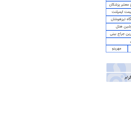
معتبر پزشکان
مت ایمپلنت
اه تیزهوشان
شین هتل
رین جراح بینی
مهرینو