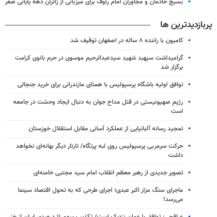
بسیج خادمان و مجاوران امام رئوف برای میزبانی از زائران دهه پایانی صفر
پربازدیدترین ها
کامیون با راننده ۸ ساله در اصفهان توقیف شد
گرامیداشت سپهبد شهید سیدعبدالرحیم موسوی در حرم بانوی کرامت
برگزار شد
توافق اولیه باشگاه پرسپولیس با همتای مازندرانی برای خرید جنجالی
رژیم صهیونیستی در قتل مداح جوان به دنبال ایجاد وحشت در جامعه
است
تمجید رسانه آلبانیایی از عملکرد آسانی مقابل استقلال خوزستان
حرکت سرمربی پرسپولیس روی لبه پرتگاه/ تارتار دیگر بهانه‌ای نخواهد
داشت
تصویر جدیدی از رهبر معظم انقلاب امام سید مجتبی خامنه‌ای
ماجرای سنگ مزار اکبر عبدی؛ اجرای طرحی که به تحول اقتصاد سینما
می‌رسد!