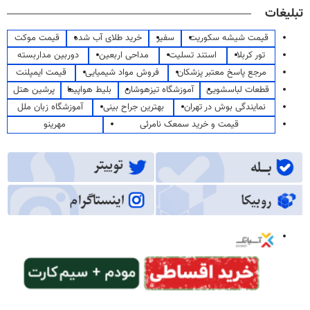
تبلیغات
قیمت شیشه سکوریت
سفیر
خرید طلای آب شده
قیمت موکت
تور کربلا
استند تسلیت
مداحی اربعین
دوربین مداربسته
مرجع پاسخ معتبر پزشکان
فروش مواد شیمیایی
قیمت ایمپلنت
قطعات لباسشویی
آموزشگاه تیزهوشان
بلیط هواپیما
پرشین هتل
نمایندگی بوش در تهران
بهترین جراح بینی
آموزشگاه زبان ملل
قیمت و خرید سمعک نامرئی
مهرینو