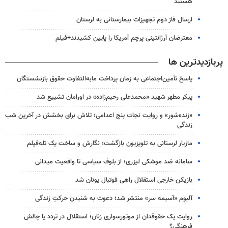
هستند
ارسال فاز دوم تجهیزات بیمارستانی به لرستان
معترضان آرژانتینی پرچم آمریکا را پایین کشیدند+فیلم
پربازدیدترین ها
پاسخ تأمین‌اجتماعی به زمان پرداخت مابه‌التفاوت حقوق بازنشستگان
پیکر مطهر شهید «محمدعلی رحیم‌زاده» در اورامان تشییع شد
«زنده‌شور» و روایت نجات پنج اعدامی؛ تلاش برای بخشش در آخرین شب
زندگی
مازیار لرستانی به تلویزیون بازگشت؛ نگارش و ساخت یک تله‌فیلم
سامانه ضد موشکی لیزری؛ از بلوف سیاسی تا واقعیت میدانی
بازیکن خارجی استقلال راهی فوتبال یونان شد
آلبوم «آسیمه سر» منتشر شد؛ دعوت به شنیدن حرکتِ زندگی
روایت یک حقوقدان از موتورسواری زنان؛ استقلال در تردد یا چالش
فرهنگی؟