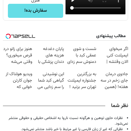
منزل
سفارش بده!
مطالب پیشنهادی
اگر میخوای
شست و شوی
پایان دغدغه
هنوز برای زانو درد
ایمپلنت کنی
عمقی کبد با
هزینه های
قرص میخوری؟
الان وقتشه |
دمنوش سم زدای
دندان پزشکی با
وقتی می‌شه
فقط با ۲۵
گیاهی
پک سفید کننده
بدون عمل
جادوی درمان
به بزرگترین
این نوشیدنی
ویدیو هولناک از
میلیون تومان!!!
خانگی
درمانش کرد؟؟؟؟
جای زخم در سه
جشنواره ایمپلنت
گیاهی کبد شما
جوان کارتن
هفته! (همین
تهران سر بزنید !
را سم زدایی می
خوابی که
حالا رایگان
| فقط ۲۵
کند (با ضمانت
میلیاردر شد.
صحبت کنید)
میلیون !
مرجوعی)
آموزش رایگان
نظر شما
نظرات حاوی توهین و هرگونه نسبت ناروا به اشخاص حقیقی و حقوقی منتشر
نمی‌شود.
نظراتی که غیر از زبان فارسی یا غیر مرتبط با خبر باشد منتشر نمی‌شود.