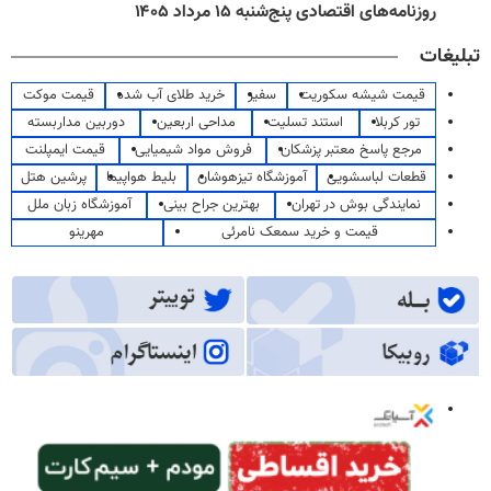
روزنامه‌های اقتصادی پنج‌شنبه ۱۵ مرداد ۱۴۰۵
تبلیغات
قیمت شیشه سکوریت
سفیر
خرید طلای آب شده
قیمت موکت
تور کربلا
استند تسلیت
مداحی اربعین
دوربین مداربسته
مرجع پاسخ معتبر پزشکان
فروش مواد شیمیایی
قیمت ایمپلنت
قطعات لباسشویی
آموزشگاه تیزهوشان
بلیط هواپیما
پرشین هتل
نمایندگی بوش در تهران
بهترین جراح بینی
آموزشگاه زبان ملل
قیمت و خرید سمعک نامرئی
مهرینو