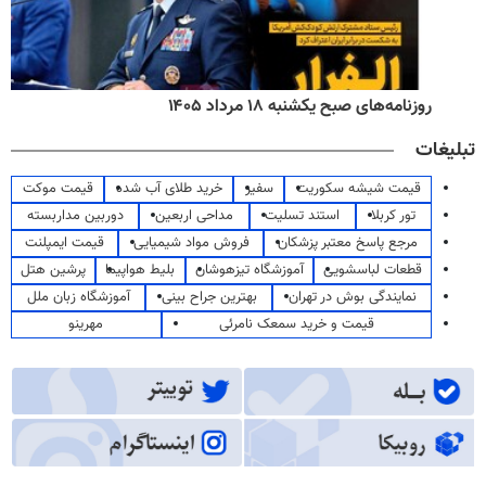
روزنامه‌های صبح یکشنبه ۱۸ مرداد ۱۴۰۵
تبلیغات
قیمت شیشه سکوریت
سفیر
خرید طلای آب شده
قیمت موکت
تور کربلا
استند تسلیت
مداحی اربعین
دوربین مداربسته
مرجع پاسخ معتبر پزشکان
فروش مواد شیمیایی
قیمت ایمپلنت
قطعات لباسشویی
آموزشگاه تیزهوشان
بلیط هواپیما
پرشین هتل
نمایندگی بوش در تهران
بهترین جراح بینی
آموزشگاه زبان ملل
قیمت و خرید سمعک نامرئی
مهرینو