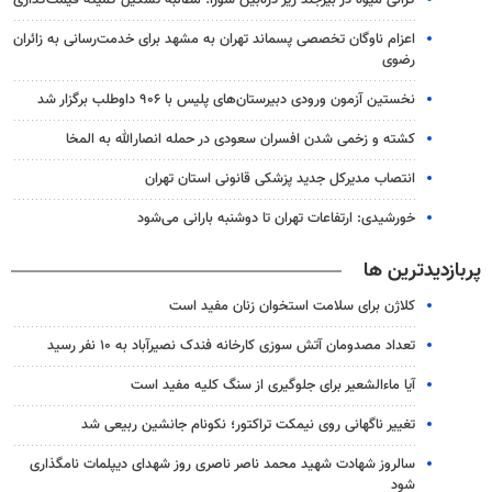
گرانی میوه در بیرجند زیر ذره‌بین شورا؛ مطالبه تشکیل کمیته قیمت‌گذاری
اعزام ناوگان تخصصی پسماند تهران به مشهد برای خدمت‌رسانی به زائران
رضوی
نخستین آزمون ورودی دبیرستان‌های پلیس با ۹۰۶ داوطلب برگزار شد
کشته و زخمی شدن افسران سعودی در حمله انصارالله به المخا
انتصاب مدیرکل جدید پزشکی قانونی استان تهران
خورشیدی: ارتفاعات تهران تا دوشنبه بارانی می‌شود
پربازدیدترین ها
کلاژن برای سلامت استخوان زنان مفید است
تعداد مصدومان آتش سوزی کارخانه فندک نصیرآباد به ۱۰ نفر رسید
آیا ماءالشعیر برای جلوگیری از سنگ کلیه مفید است
تغییر ناگهانی روی نیمکت تراکتور؛ نکونام جانشین ربیعی شد
سالروز شهادت شهید محمد ناصر ناصری روز شهدای دیپلمات نامگذاری
شود