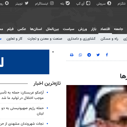
تلگرام
سروش
آی گپ
بله
اینستاگرام
توییتر
روبی
جامعه
اقتصاد
بازار
ورزش
سیاست
بین‌الملل
استان‌ها
عکس
فیلم
مج
ژی
راه و مسکن
کشاورزی و دامداری
صنعت و معدن و تجارت
کار و تعاون
س
ها
تازه‌ترین اخبار
آرامکو عربستان: حمله به تأس
موجب اختلال در تولید ما شد
حمله رژیم صهیونیستی به دو 
لبنان
نجات شهروندان مشهدی از حری