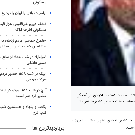
مسکونی
ترامپ: توافق با ایران را ترجیح
کشف دپوی غیرقانونی هزار قرص
مسکونی اطراف اراک
اجتماع حماسی مردم زنجان در 
هشتمین شب حضور در میدان
ضیاء‌آباد در شب ۵۸
مسیر عاشقی
آبیک در شب ۱۵۸؛ حضو
حرکت مردمی
آوج در شب ۱۵۸؛ مردم د
ف صنعت نفت با اکوادور از آمادگی
حضور گرد هم آمدند
 صنعت نفت با سایر کشورها خبر داد.
یکصد و پنجاه و هشتمین شب 
قلب کرج
ا کشور اکوادور اظهار داشت: امروز با
پربازدیدترین ها
 است.