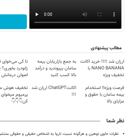
مطالب پیشنهادی
ارزان شد !!!! خرید اکانت
به جمع بازاریابان بیمه
تا کی می‌خوای 
NANO BANANA با
سامان بپیوندید و درآمد
زانودرد بخوری؟ ی
تخفیف ویژه
بالا کسب کنید
اصولی درمانش 
فرصت ویژه‼️ استخدام
اکانتChatGPT ارزان شد
تخفیف هوش م
بیمه سامان با حقوق و
!!!
پرمیوم میخوای 
مزایای بالا
کن👇👇👇
نظر شما
نظرات حاوی توهین و هرگونه نسبت ناروا به اشخاص حقیقی و حقوقی منتشر 