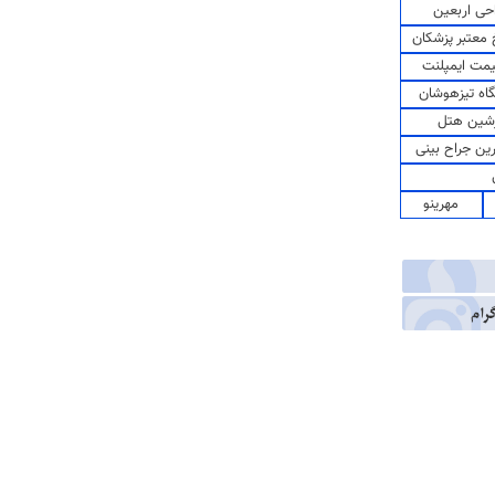
حی اربعین
معتبر پزشکان
مت ایمپلنت
اه تیزهوشان
شین هتل
رین جراح بینی
مهرینو