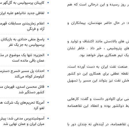
کاپیتان پرسپولیس به گل‌گهر 
ان تولید نفت ایران به 4.3 میلیون بشکه در روز رسیده و این درحالی است که هم
لفاظی جدید نتانیاهو علیه ایران
 خاطر نشان کرد: در حال حاضر مهندسان، پیمانکاران و
اعلام زمان‌بندی مسابقات قهر
آزاد و فرنگی
پاسخ منفی حدادی به بازیکنان 
 های بالادستی مانند اکتشاف و تولید و
پرسپولیس به جز یک نفر
ای پتروشیمی ، خبر داد . خاطر نشان
الجزیره: تنها یک موضوع در مذا
 تیم همکاری موثر خواهد بود.
عمان باقی مانده است
 از صنعت نفت ایران به دست آورده است،
ر نقطه عطفی برای همکاری این دو کشور
کیلومتر کوتاه می‌کند
بخش نفت نیز بتواند این مسیر را تسهیل
قاتل محسن اسدی، قهرمان م
کشور دستگیر شد
سبی برای اکوادور دانست و گفت: کارهایی
آمریکا تحریم‌های یک شرکت هوا
دوکشور بوده و انعقاد این تفاهمنامه
لغو کرد
آسوشیتدپرس مدعی شد: پیش‌
میان ایران و عمان نهایی شد
تفاهمنامه، در آینده‌ای نه چندان دور با