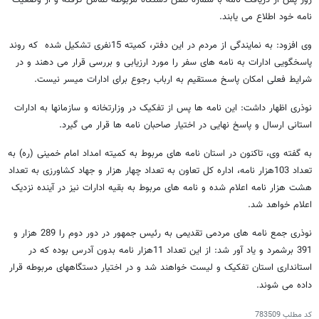
روز پس از دریافت نامه با شماره تلفن دستگاه مربوطه تماس گرفته و از وضعیت
نامه خود اطلاع می یابند.
وی افزود: به نمایندگی از مردم در این دفتر، کمیته 15نفری تشکیل شده که روند
پاسخگویی ادارات به نامه های سفر را مورد ارزیابی و بررسی قرار می دهند و در
شرایط فعلی امکان پاسخ مستقیم به ارباب رجوع برای ادارات میسر نیست.
نوذری اظهار داشت: این نامه ها پس از تفکیک در وزارتخانه و سازمانها به ادارات
استانی ارسال و پاسخ نهایی در اختیار صاحبان نامه ها قرار می گیرد.
به گفته وی، تاکنون در استان نامه های مربوط به کمیته امداد امام خمینی (ره) به
تعداد 103هزار نامه، اداره کل تعاون به تعداد چهار هزار و جهاد کشاورزی به تعداد
هشت هزار نامه اعلام شده و نامه های مربوط به بقیه ادارات نیز در آینده نزدیک
اعلام خواهد شد.
نوذری جمع نامه های مردمی تقدیمی به رئیس جمهور در دور دوم را 289 هزار و
391 برشمرد و یاد آور شد: از این تعداد 11هزار نامه بدون آدرس بوده که در
استانداری استان تفکیک و لیست خواهند شد و در اختیار دستگاههای مربوطه قرار
داده می شوند.
کد مطلب
783509