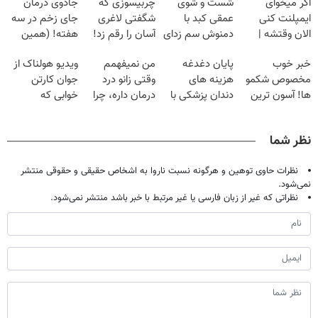
اگر میخوای
شست و شوی
چربیسوزی که
جادوی درمان
ایمپلنت کنی
عمقی کبد با
شگفتی لاغری
جای زخم در سه
الان وقتشه |
دمنوش سم زدای
آسان را رقم زد!
هفته! (همین
فقط با ۲۵
گیاهی
حالا رایگان
خبر خوب
پایان دغدغه
من نمیفهمم
ویدیو هولناک از
میلیون تومان!!!
صحبت کنید)
مخصوص شکمو
هزینه های
وقتی زانو درد
جوان کارتن
ها! آسون ترین
دندان پزشکی با
درمان داره، چرا
خوابی که
روش لاغری
پک سفید کننده
دردش رو داری
میلیاردر شد.
معرفی شد
خانگی
تحمل میکنی؟❗
آموزش رایگان
نظر شما
نظرات حاوی توهین و هرگونه نسبت ناروا به اشخاص حقیقی و حقوقی منتشر
نمی‌شود.
نظراتی که غیر از زبان فارسی یا غیر مرتبط با خبر باشد منتشر نمی‌شود.