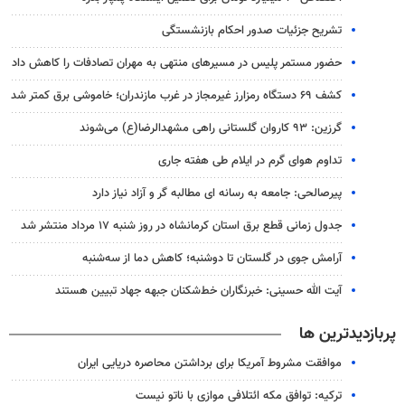
تشریح جزئیات صدور احکام بازنشستگی
حضور مستمر پلیس در مسیرهای منتهی به مهران تصادفات را کاهش داد
کشف ۶۹ دستگاه رمزارز غیرمجاز در غرب مازندران؛ خاموشی برق کمتر شد
گرزین: ۹۳ کاروان گلستانی راهی مشهدالرضا(ع) می‌شوند
تداوم هوای گرم در ایلام طی هفته جاری
پیرصالحی: جامعه به رسانه ای مطالبه گر و آزاد نیاز دارد
جدول زمانی قطع برق استان کرمانشاه در روز شنبه ۱۷ مرداد منتشر شد
آرامش جوی در گلستان تا دوشنبه؛ کاهش دما از سه‌شنبه
آیت الله حسینی: خبرنگاران خط‌شکنان جبهه جهاد تبیین هستند
پربازدیدترین ها
موافقت مشروط آمریکا برای برداشتن محاصره دریایی ایران
ترکیه: توافق مکه ائتلافی موازی با ناتو نیست