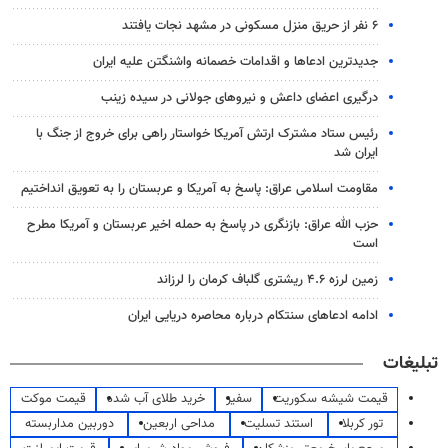
۶ نفر از حریق منزل مسکونی در مشهد نجات یافتند
جدیدترین ادعاها و اقدامات خصمانه واشنگتن علیه ایران
درگیری اعضای داعش و نیروهای جولانی در سیده زینب
رئیس ستاد مشترک ارتش آمریکا خواستار راهی برای خروج از جنگ با
ایران شد
مقاومت اسلامی عراق: پاسخ به آمریکا و عربستان را به تعویق انداختیم
حزب الله عراق: بازنگری در پاسخ به حمله اخیر عربستان و آمریکا مطرح
است
زمین لرزه ۴.۶ ریشتری گلباف کرمان را لرزاند
ادامه ادعاهای سنتکام درباره محاصره دریایی ایران
تبلیغات
قیمت شیشه سکوریت
سفیر
خرید طلای آب شده
قیمت موکت
تور کربلا
استند تسلیت
مداحی اربعین
دوربین مداربسته