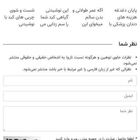
بکش!
گیاهی
تموم نشه !!!
پایان دغدغه
اگه عمر طولانی و
این نوشیدنی
شست و شوی
هزینه های
بدن سالم
گیاهی کبد شما
چربی های کبد با
دندان پزشکی با
میخوای این
را سم زدایی می
نوشیدنی
پک سفید کننده
نوشیدنی رو با
کند (با ضمانت
گیاهی(55%تخفیف)
خانگی
تخفیف بخر
مرجوعی)
نظر شما
نظرات حاوی توهین و هرگونه نسبت ناروا به اشخاص حقیقی و حقوقی منتشر
نمی‌شود.
نظراتی که غیر از زبان فارسی یا غیر مرتبط با خبر باشد منتشر نمی‌شود.
*
لطفا حاصل عبارت را در جعبه متن روبرو وارد کنید