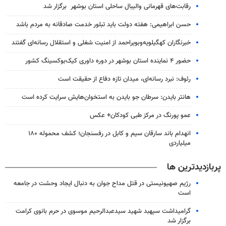
رقابت‌های قهرمانی والیبال ساحلی استان بوشهر برگزار شد
حسن ابراهیمی: هفته دولت باید تبلور خدمت صادقانه به مردم باشد
خبرنگاران کهگیلویه‌وبویراحمد از امنیت شغلی و استقلال رسانه‌ای گفتند
حضور ۴ نماینده استان بوشهر در دوره داوری کیک‌بوکسینگ کشور
رئوف: نبرد رسانه‌ای، میدان تازه دفاع از حقیقت است
هانتر بایدن: سرطان جو بایدن به استخوان‌هایش سرایت کرده است
عمو پورنگ در مرکز طبی کودکان+ عکس
انهدام باند سارقان سیم و کابل در رفسنجان؛ کشف محموله ۱۸۰
میلیاردی
پربازدیدترین ها
رژیم صهیونیستی در قتل مداح جوان به دنبال ایجاد وحشت در جامعه
است
گرامیداشت سپهبد شهید سیدعبدالرحیم موسوی در حرم بانوی کرامت
برگزار شد