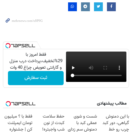
فقط امروز با
29%تخفیف،پرداخت درب منزل
و گارانتی تعویض چراغ 40 وات
بخر
ثبت سفارش
مطالب پیشنهادی
با این دمنوش
شست و شوی
حفظ سلامت
فقط با ؟ میلیون
گیاهی، دور کبد
عمقی کبد با
کبدت از نون
تومان ایمپلنت
چرب رو خط
دمنوش سم زدای
شب واجبتره!
کن | جشنواره