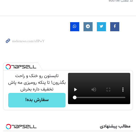
کد مطلب
800756
تابستون رو خنک و راحت
بگذرون! تا پنکه رومیزی مه پاش
تخفیف داره بخرش
سفارش بده!
مطالب پیشنهادی