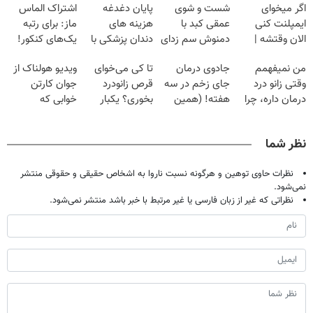
اگر میخوای
شست و شوی
پایان دغدغه
اشتراک الماس
ایمپلنت کنی
عمقی کبد با
هزینه های
ماز: برای رتبه
الان وقتشه |
دمنوش سم زدای
دندان پزشکی با
یک‌های کنکور!
فقط با ۲۵
گیاهی
پک سفید کننده
من نمیفهمم
جادوی درمان
تا کی می‌خوای
ویدیو هولناک از
میلیون تومان!!!
خانگی
وقتی زانو درد
جای زخم در سه
قرص زانودرد
جوان کارتن
درمان داره، چرا
هفته! (همین
بخوری؟ یکبار
خوابی که
دردش رو داری
حالا رایگان
اصولی درمانش
میلیاردر شد.
تحمل میکنی؟❗
صحبت کنید)
کن
آموزش رایگان
نظر شما
نظرات حاوی توهین و هرگونه نسبت ناروا به اشخاص حقیقی و حقوقی منتشر
نمی‌شود.
نظراتی که غیر از زبان فارسی یا غیر مرتبط با خبر باشد منتشر نمی‌شود.