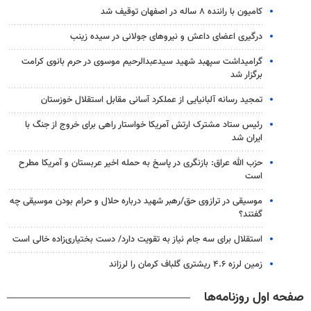
کامیون با راننده ۸ ساله در اصفهان توقیف شد
درگیری اعضای داعش و نیروهای جولانی در سیده زینب
گرامیداشت سپهبد شهید سیدعبدالرحیم موسوی در حرم بانوی کرامت
برگزار شد
تمجید رسانه آلبانیایی از عملکرد آسانی مقابل استقلال خوزستان
رئیس ستاد مشترک ارتش آمریکا خواستار راهی برای خروج از جنگ با
ایران شد
حزب الله عراق: بازنگری در پاسخ به حمله اخیر عربستان و آمریکا مطرح
است
موسیقی در ترازوی حق/رهبر شهید درباره حلال و حرام بودن موسیقی چه
گفتند؟
استقلال برای سه جام نیاز به تقویت دارد/ دست بختیاری‌زاده خالی است
زمین لرزه ۴.۶ ریشتری گلباف کرمان را لرزاند
صفحه اول روزنامه‌ها