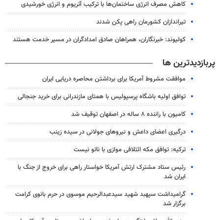
کاهش مصرف انرژی ساختمان‌ها با ترکیب آتریوم و انرژی خورشیدی
تیراندازان کشورمان راهی پکن شدند
کولیوند: خبرنگاران، همراهان صادق امدادگران در مسیر خدمت هستند
پربازدیدترین ها
موافقت مشروط آمریکا برای برداشتن محاصره دریایی ایران
توافق اولیه باشگاه پرسپولیس با همتای مازندرانی برای خرید جنجالی
کامیون با راننده ۸ ساله در اصفهان توقیف شد
درگیری اعضای داعش و نیروهای جولانی در سیده زینب
ترکیه: توافق مکه ائتلافی موازی با ناتو نیست
رئیس ستاد مشترک ارتش آمریکا خواستار راهی برای خروج از جنگ با
ایران شد
گرامیداشت سپهبد شهید سیدعبدالرحیم موسوی در حرم بانوی کرامت
برگزار شد