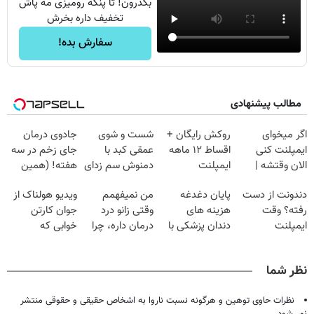
بگذرون! تا پنکه رومیزی مه پاش
تخفیف داره بخرش
سفارش بده!
مطالب پیشنهادی
اگر میخوای
روکش رایگان +
شست و شوی
جادوی درمان
ایمپلنت کنی
اقساط ۱۲ ماهه
عمقی کبد با
جای زخم در سه
الان وقتشه |
ایمپلنت
دمنوش سم زدای
هفته! (همین
فقط با ۲۵
گیاهی
حالا رایگان
دندونت از دست
پایان دغدغه
من نمیفهمم
ویدیو هولناک از
میلیون تومان!!!
صحبت کنید)
رفته؟ وقت
هزینه های
وقتی زانو درد
جوان کارتن
ایمپلنت
دندان پزشکی با
درمان داره، چرا
خوابی که
دیجیتاله
پک سفید کننده
دردش رو داری
میلیاردر شد.
خانگی
تحمل میکنی؟❗
آموزش رایگان
نظر شما
نظرات حاوی توهین و هرگونه نسبت ناروا به اشخاص حقیقی و حقوقی منتشر