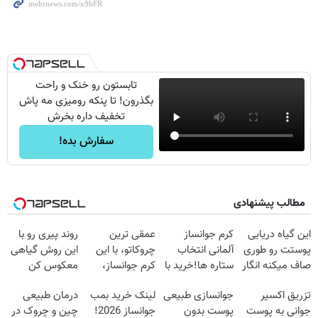
تابستون رو خنک و راحت
بگذرون! تا پنکه رومیزی مه پاش
تخفیف داره بخرش
سفارش بده!
مطالب پیشنهادی
این گیاه دریایی
کرم جوانساز
عمقی ترین
روند پیری رو با
پوستت رو طوری
آلمانی انتخاب
چروکاتو، با این
این روش گیاهی
صاف میکنه انگار
ستاره ها!خرید با
کرم جوانساز،
معکوس کن
20سال جوون
تخفیف
صاف کن(50%
تزریق اکسیر
جوانسازی طبیعی
لینک خرید بمب
درمان طبیعی
شدی🔥
تخفیف سفارش
جوانی به پوست
پوست بدون
جوانساز 2026!
چین و چروک در
فوری)