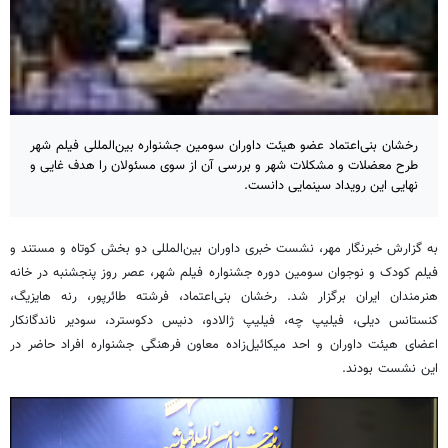
رخشان بنی‌اعتماد عضو هیئت داوران سومین جشنواره بین‌المللی فیلم شهر
طرح معضلات و مشکلات شهر و بررسی آن از سوی مسئولان را هدف غایی و
نهایی این رویداد سینمایی دانست.
به گزارش خبرنگار مهر، نشست خبری داوران بین‌المللی دو بخش کوتاه و مستند و
فیلم کودک و نوجوان سومین دوره جشنواره فیلم شهر، عصر روز پنجشنبه در خانه
هنرمندان ایران برگزار شد. رخشان بنی‌اعتماد، فرشته طائرپور، رنه هایزیگ،
کنستانس دیلی، فیلیپ چه، فیلیپ ژالادو، دنیس دکوسترد، سودیر ناندگانکار
اعضای هیئت داوران و احد میکائیل‌زاده معاون فرهنگی جشنواره افراد حاضر در
این نشست بودند.