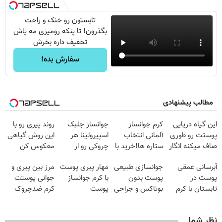
تابستون رو خنک و راحت
بگذرون! تا پنکه رومیزی مه پاش
تخفیف داره بخرش
سفارش بده!
مطالب پیشنهادی
این گیاه دریایی
کرم جوانساز
جوانساز جلبک
روند پیری رو با
پوستت رو طوری
آلمانی انتخاب
اسپیرولینا هر
این روش گیاهی
صاف میکنه انگار
ستاره ها!خرید با
چروکی رو از
معکوس کن
20سال جوون
تخفیف
پوستت پاک
آبرسانی عمقی
جوانسازی طبیعی
مهار پیری پوست
مرز بین پیری و
شدی🔥
میکنه
پوست در
پوست بدون
با کرم جوانساز
جوانی پوستت
تابستان با کرم
بوتاکس و جراحی
پوست
کرم ضدچروک
جوانساز آلمانی!
😳! خرید با
آلمانی(تخفیف
جلبکه!40%تخفیف
تخفیف ویژه
ویژه تا امشب)
نظر شما