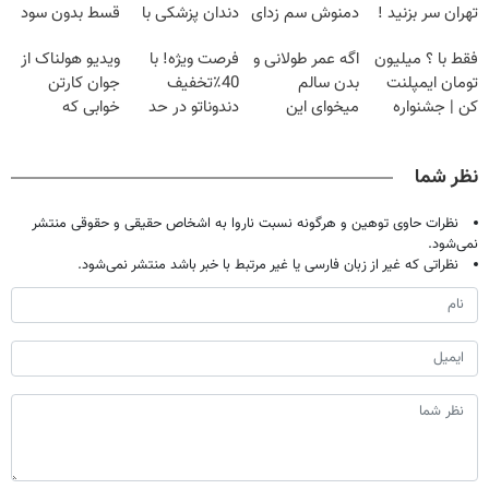
تهران سر بزنید !
دمنوش سم زدای
دندان پزشکی با
قسط بدون سود
| فقط ۲۵
گیاهی
پک سفید کننده
و کارمزد!
فقط با ؟ میلیون
اگه عمر طولانی و
فرصت ویژه! با
ویدیو هولناک از
میلیون !
خانگی
تومان ایمپلنت
بدن سالم
40٪تخفیف
جوان کارتن
کن | جشنواره
میخوای این
دندوناتو در حد
خوابی که
تموم نشه !!!
نوشیدنی رو با
کامپوزیت سفید
میلیاردر شد.
تخفیف بخر
کن
آموزش رایگان
نظر شما
نظرات حاوی توهین و هرگونه نسبت ناروا به اشخاص حقیقی و حقوقی منتشر
نمی‌شود.
نظراتی که غیر از زبان فارسی یا غیر مرتبط با خبر باشد منتشر نمی‌شود.