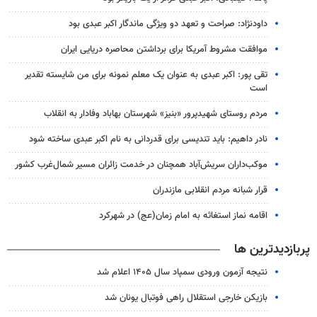
داودنژاد: صراحت و تعهد دو ویژگی ماندگار اکبر عبدی بود
موافقت مشروط آمریکا برای برداشتن محاصره دریایی ایران
تقی پور: اکبر عبدی به عنوان یک معلم نمونه برای من شایسته تقدیر
است
مردم روستای شهیدپرور «بنیز» شهرستان بهاباد وفادار به انقلاب
نادر داهیم: باید تندیسی برای قدردانی به نام اکبر عبدی ساخته شود
موکب‌داران سریش‌آباد همچنان در خدمت زائران مسیر شمال‌غرب کشور
قرار شبانه مردم انقلابی مازندران
اقامه نماز استغاثه به امام زمان(عج) در شهرکرد
پربازدیدترین ها
نتیجه آزمون ورودی سمپاد سال ۱۴۰۵ اعلام شد
بازیکن خارجی استقلال راهی فوتبال یونان شد