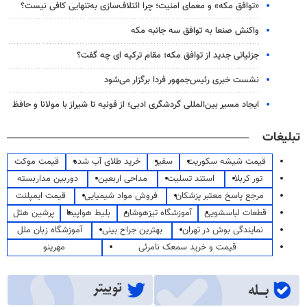
«توافق مکه» و معمای امنیت؛ چرا ائتلاف‌سازی به‌تنهایی کافی نیست؟
واکنش صنعا به توافق سه جانبه مکه
جزئیاتی جدید از توافق مکه؛ مقام ترکیه ای چه گفت؟
نشست خبری رئیس‌جمهور فردا برگزار می‌شود
ایجاد مسیر بین‌المللی گردشگری ادبی؛ از قونیه تا شیراز با مولانا و حافظ
تبلیغات
قیمت شیشه سکوریت
سفیر
خرید طلای آب شده
قیمت موکت
تور کربلا
استند تسلیت
مداحی اربعین
دوربین مداربسته
مرجع پاسخ معتبر پزشکان
فروش مواد شیمیایی
قیمت ایمپلنت
قطعات لباسشویی
آموزشگاه تیزهوشان
بلیط هواپیما
پرشین هتل
نمایندگی بوش در تهران
بهترین جراح بینی
آموزشگاه زبان ملل
قیمت و خرید سمعک نامرئی
مهرینو