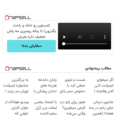
تابستون رو خنک و راحت
بگذرون! تا پنکه رومیزی مه پاش
تخفیف داره بخرش
سفارش بده!
مطالب پیشنهادی
اگر میخوای
شست و شوی
پایان دغدغه
به بزرگترین
ایمپلنت کنی
عمقی کبد با
هزینه های
جشنواره ایمپلنت
الان وقتشه |
دمنوش سم زدای
دندان پزشکی با
تهران سر بزنید !
فقط با ۲۵
گیاهی
پک سفید کننده
| فقط ۲۵
جادوی درمان
هنوز برای زانو درد
با اعتماد بنفس
ویدیو هولناک از
میلیون تومان!!!
خانگی
میلیون !
جای زخم در سه
قرص میخوری؟
لبخند بزن (ژل
جوان کارتن
هفته! (همین
وقتی می‌شه
سفیدکننده
خوابی که