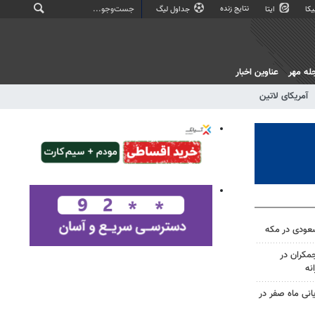
نتایج زنده
کا
ایتا
جداول لیگ
له مهر
عناوین اخبار
آمریکای لاتین
سعودی در مکه
کران در
یانی ماه صفر در