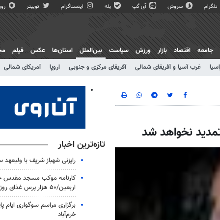
تلگرام
سروش
آی گپ
بله
اینستاگرام
توییتر
روبی
جامعه
اقتصاد
بازار
ورزش
سیاست
بین‌الملل
استان‌ها
عکس
فیلم
مج
اسیا
غرب آسیا و آفریقای شمالی
آفریقای مرکزی و جنوبی
اروپا
آمریکای شمالی
تمدید نخواهد شد
تازه‌ترین اخبار
رایزنی شهباز شریف با ولیعهد 
کارنامه موکب مسجد مقدس جم
اربعین/۵۰ هزار پرس غذای روزانه
برگزاری مراسم سوگواری ایام پا
خرم‌آباد