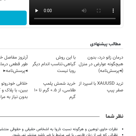
مطالب پیشنهادی
درمان زانو درد، بدون
با این روش
آرتروز مفاصل خود
هیچگونه عوارض در منزل
گیاهی،تناسب اندام دیگر
طور قطعی درمان
(◂پرسش‌نامه)
رویا نیست
◂پرسش‌نامه▸
ترید XAUUSD با اسپرد از
خرید شمش پلمپ
خلافی خودروتو ا
روزنامه‌های اقتصادی پنج‌شنبه ۱۵ مرداد ۱۴۰۵
روزنامه
صفر پیپ
طلاسی، از ۰.۵ گرم تا ۱۰
ببین، با پلاک و 
گرم
بدون نیاز به مرا
حضوری
نظر شما
نظرات حاوی توهین و هرگونه نسبت ناروا به اشخاص حقیقی و حقوقی منتشر 
نظراتی که غیر از زبان فارسی یا غیر مرتبط با خبر باشد منتشر نمی‌شود.