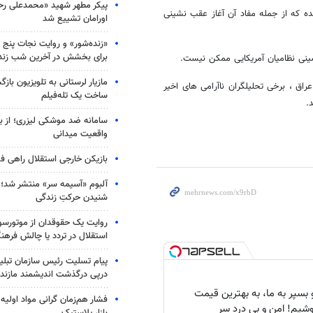
پیکر مطهر شهید «محمدعلی رحیم
مده که از جمله مفاد آن آغاز عقب نشینی
اورامان تشییع شد
«زنده‌شور» و روایت نجات پنج 
برای بخشش در آخرین شب زند
ینی نظامیان آمریکایی ممکن نیست.
مازیار لرستانی به تلویزیون با
اق ، برخی تحلیلگران ناآرامی های اخیر
ساخت یک تله‌فیلم
.
سامانه ضد موشکی لیزری؛ از ب
واقعیت میدانی
بازیکن خارجی استقلال راهی فو
آلبوم «آسیمه سر» منتشر شد؛
شنیدن حرکتِ زندگی
روایت یک حقوقدان از موتورسوا
استقلال در تردد یا چالش فرهن
پیام تسلیت رئیس سازمان تبلی
درپی درگذشت اندیشمند مازندر
بسپر به ما، به بهترین قیمت
فشار هم‌زمان گرانی مواد اولیه 
شیم! امن و بی درد سر
بازار پلاستیک