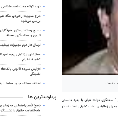
دوره کوتاه مدت شیعه‌شناسی بر
طرح مدیریت راهبردی تنگه هر
بررسی می‌شود
بسیج رسانه لرستان: خبرنگاران
تبیین و مطالبه‌گری هستند
ارسال فاز دوم تجهیزات بیمارست
معترضان آرژانتینی پرچم آمریکا ر
کشیدند+فیلم
افزایش سپرده قانونی بانک‌ها؛ ت
نقدینگی
اهداف معادله جدید صنعا علیه
ید دانست.
پربازدیدترین ها
اغ " سخنگوی دولت عراق با بعید دانستن
پاسخ تأمین‌اجتماعی به زمان پ
به جدول زمانبندی عقب نشینی است که در
مابه‌التفاوت حقوق بازنشستگان