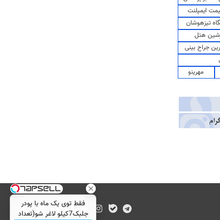
مت ایمپلنت
اه تیزهوشان
شین هتل
رین جراح بینی
مهرینو
فقط توی یک ماه با پودر
جلبک7کیلو لاغر شو(تعداد