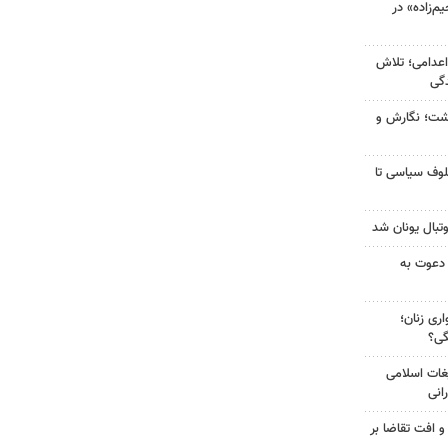
‌زاده» در
اعدامی؛ تلاش
گی
زگشت؛ نگارش و
لوف سیاسی تا
تبال یونان شد
 دعوت به
ری زنان؛
گی؟
غات اسلامی
انی
و افت تقاضا بر