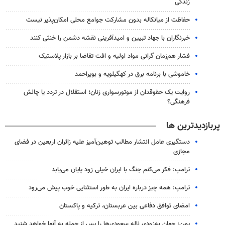
زندگی
حفاظت از میانکاله بدون مشارکت جوامع محلی امکان‌پذیر نیست
خبرنگاران با جهاد تبیین و امیدآفرینی نقشه دشمن را خنثی کنند
فشار هم‌زمان گرانی مواد اولیه و افت تقاضا بر بازار پلاستیک
خاموشی با برنامه برق در کهگیلویه و بویراحمد
روایت یک حقوقدان از موتورسواری زنان؛ استقلال در تردد یا چالش
فرهنگی؟
پربازدیدترین ها
دستگیری عامل انتشار مطالب توهین‌آمیز علیه زائران اربعین در فضای
مجازی
ترامپ: فکر می‌کنم جنگ با ایران خیلی زود پایان می‌یابد
ترامپ: همه چیز درباره ایران به طور استثنایی خوب پیش می‌رود
امضای توافق دفاعی بین عربستان، ترکیه و پاکستان
یمن: جهان به‌زودی ناله سعودی‌ها را پس از حمله به آنها خواهد شنید