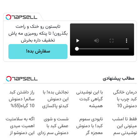
تابستون رو خنک و راحت
بگذرون! تا پنکه رومیزی مه پاش
تخفیف داره بخرش
سفارش بده!
مطالب پیشنهادی
درمان خانگی
با این نوشیدنی
نجاتش بده! با
راز داشتن کبد
کبد چرب با
گیاهی کبدت
این دمنوش
سالم! دمنوش
دمنوش 10
همیشه
کبدتو پاکسازی
10 گیاه(55%
گیاه+55%
پرقدرته55%تخفیف
کن+ضمانت
تخفیف)
فقط تا امشب
نابودی سموم
شست و شوی
اگه به سلامتیت
تخفیف
مرجوعی
میتونی این
کبد! با دمنوش
عمقی کبد با
اهمیت میدی
نوشیدنی سم
معجزه گر
دمنوش سم زدای
این دمنوشو از
زدای کبد رو با
گیاهی+ضمانت
گیاهی
دست نده