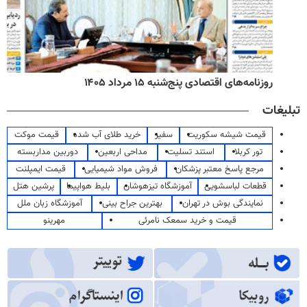
روزنامه‌های اقتصادی پنج‌شنبه ۱۵ مرداد ۱۴۰۵
تبلیغات
قیمت شیشه سکوریت
سفیر
خرید طلای آب شده
قیمت موکت
تور کربلا
استند تسلیت
مداحی اربعین
دوربین مداربسته
مرجع پاسخ معتبر پزشکان
فروش مواد شیمیایی
قیمت ایمپلنت
قطعات لباسشویی
آموزشگاه تیزهوشان
بلیط هواپیما
پرشین هتل
نمایندگی بوش در تهران
بهترین جراح بینی
آموزشگاه زبان ملل
قیمت و خرید سمعک نامرئی
مهرینو