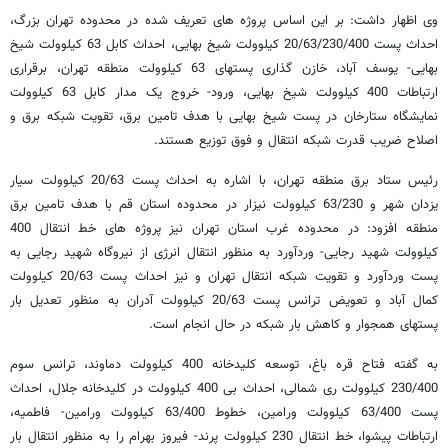
وی اظهار داشت: بر این اساس پروژه های تعریف شده در محدوده تهران بزرگ،
احداث پست 20/63/230/400 کیلوولت شیخ بهایی، احداث کابل 63 کیلوولت شیخ
بهایی- یوسف آباد، خازن گذاری پستهای 63 کیلوولت منطقه تهران، برقراری
ارتباطات 400 کیلوولت شیخ بهایی، ورود- خروج یک مدار کابل 63 کیلوولت
نمایشگاه ستارخان در پست شیخ بهایی با هدف تامین برق، تقویت شبکه برق و
اصلاح ضریب قدرت شبکه انتقال و فوق توزیع هستند.
رئیس ستاد برق منطقه تهران، با اشاره به احداث پست 20/63 کیلوولت سیار
یزدان شهر و 63/230 کیلوولت نیزار در محدوده استان قم با هدف تامین برق
منطقه افزود: در محدوده غرب استان تهران نیز پروژه های خط انتقال 400
کیلوولت شهید رجایی- وردآورد به منظور انتقال انرژی از نیروگاه شهید رجایی به
پست وردآورد و تقویت شبکه انتقال تهران و نیز احداث پست 20/63 کیلوولت
کمال آباد و تعویض ترانس پست 20/63 کیلوولت آدران به منظور تعدیل بار
پستهای همجوار و کاهش بار شبکه در حال انجام است.
به گفته فتاح قره باغ، توسعه کلیدخانه 400 کیلوولت دماوند، ترانس سوم
230/400 کیلوولت ری شمالی، احداث بی 400 کیلوولت در کلیدخانه جلال، احداث
پست 63/400 کیلوولت ورامین، خطوط 63/400 کیلوولت ورامین- فاطمیه،
ارتباطات پیشوا، خط انتقال 230 کیلوولت پرند- فیروز بهرام را به منظور انتقال بار