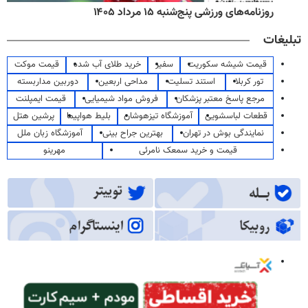
روزنامه‌های ورزشی پنج‌شنبه ۱۵ مرداد ۱۴۰۵
تبلیغات
قیمت شیشه سکوریت
سفیر
خرید طلای آب شده
قیمت موکت
تور کربلا
استند تسلیت
مداحی اربعین
دوربین مداربسته
مرجع پاسخ معتبر پزشکان
فروش مواد شیمیایی
قیمت ایمپلنت
قطعات لباسشویی
آموزشگاه تیزهوشان
بلیط هواپیما
پرشین هتل
نمایندگی بوش در تهران
بهترین جراح بینی
آموزشگاه زبان ملل
قیمت و خرید سمعک نامرئی
مهرینو