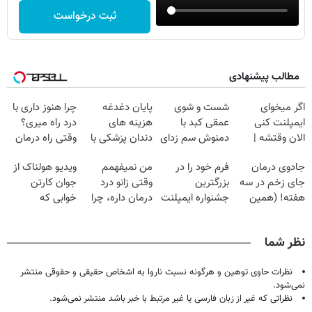
ثبت درخواست
مطالب پیشنهادی
اگر میخوای
شست و شوی
پایان دغدغه
چرا هنوز داری با
ایمپلنت کنی
عمقی کبد با
هزینه های
درد راه میری؟
الان وقتشه |
دمنوش سم زدای
دندان پزشکی با
وقتی راه درمان
فقط با ۲۵
گیاهی
پک سفید کننده
جلو پاته!
جادوی درمان
فرم خود را در
من نمیفهمم
ویدیو هولناک از
میلیون تومان!!!
خانگی
جای زخم در سه
بزرگترین
وقتی زانو درد
جوان کارتن
هفته! (همین
جشنواره ایمپلنت
درمان داره، چرا
خوابی که
حالا رایگان
تهران پر کنید ! |
دردش رو داری
میلیاردر شد.
صحبت کنید)
فقط ۲۵ میلیون
تحمل میکنی؟❗
آموزش رایگان
نظر شما
نظرات حاوی توهین و هرگونه نسبت ناروا به اشخاص حقیقی و حقوقی منتشر
نمی‌شود.
نظراتی که غیر از زبان فارسی یا غیر مرتبط با خبر باشد منتشر نمی‌شود.