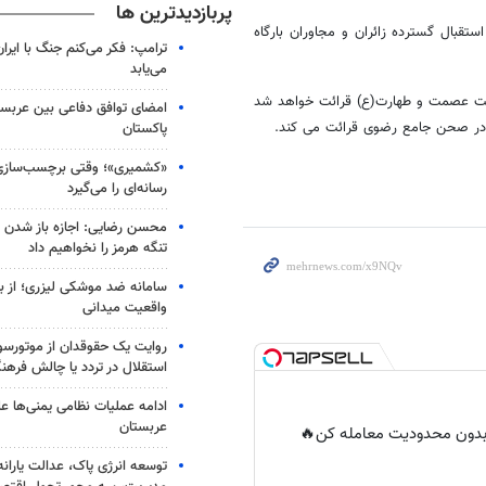
پربازدیدترین ها
قبال گسترده زائران و مجاوران بارگاه
ترامپ: فکر می‌کنم جنگ با ایران
می‌یابد
یت عصمت و طهارت(ع) قرائت خواهد شد
امضای توافق دفاعی بین عربستا
ب در صحن جامع رضوی قرائت می کند.
پاکستان
«کشمیری»؛ وقتی برچسب‌سازی
رسانه‌ای را می‌گیرد
محسن رضایی: اجازه باز شدن 
تنگه هرمز را نخواهیم داد
سامانه ضد موشکی لیزری؛ از ب
واقعیت میدانی
روایت یک حقوقدان از موتورسوا
استقلال در تردد یا چالش فرهن
ادامه عملیات نظامی یمنی‌ها عل
عربستان
ر بدون محدودیت معامله کن🔥
توسعه انرژی پاک، عدالت یارانه