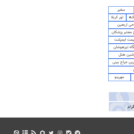
سفیر
کت
تور کربلا
حی اربعین
معتبر پزشکان
مت ایمپلنت
اه تیزهوشان
شین هتل
رین جراح بینی
مهرینو