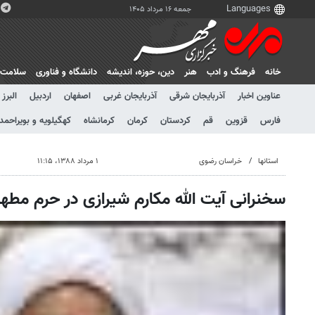
جمعه ۱۶ مرداد ۱۴۰۵
خانه
فرهنگ و ادب
هنر
دين، حوزه، انديشه
دانشگاه و فناوری
سلامت
عناوین اخبار
آذربایجان شرقی
آذربایجان غربی
اصفهان
اردبیل
البرز
فارس
قزوین
قم
کردستان
کرمان
کرمانشاه
کهگیلویه و بویراحمد
استانها
خراسان رضوی
۱ مرداد ۱۳۸۸، ۱۱:۱۵
سخنرانی آیت الله مکارم شیرازی در حرم مطه