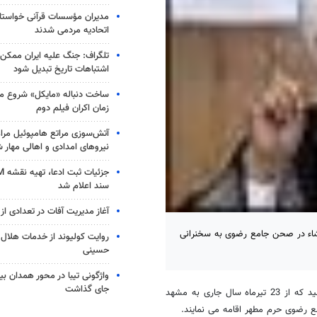
مدیران مؤسسات قرآنی خواستار
اتحادیه‌ مردمی شدند
تلگراف: جنگ علیه ایران ممکن
اشتباهات تاریخ تبدیل شود
ساخت دنباله «مایکل» شروع می
زمان اکران فیلم دوم
آتش‌سوزی مراتع هامپوئیل مراغ
نیروهای امدادی و اهالی مهار 
سند اعلام شد
آغاز مدیریت آفات در تعدادی از 
 عشاء در صحن جامع رضوی به سخنرانی
روایت کولیوند از خدمات هلال ا
حسینی
جای گذاشت
به گزارش خبرنگار مهر در مشهد، آیت الله مکارم شیرازی از مراجع معظم تقلید که از 23 تیرماه سال جاری به مشهد
رضوی حرم مطهر اقامه می نمایند.