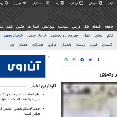
تلگرام
سروش
آی گپ
بله
اینستاگرام
توییتر
روبی
جامعه
اقتصاد
بازار
ورزش
سیاست
بین‌الملل
استان‌ها
عکس
فیلم
مج
ایلام
بوشهر
تهران
چهارمحال و بختیاری
خراسان جنوبی
خراسان رضوی
گلستان
گیلان
لرستان
مازندران
مرکزی
هرمزگان
همدان
یزد
ر رضوی
تازه‌ترین اخبار
پیام تسلیت رئیس سازمان تبلی
درپی درگذشت اندیشمند مازندر
حجت‌الاسلام تفهمی: دشمن از ق
هراس است