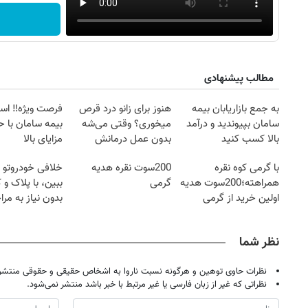
مطالب پیشنهادی
به جمع بازاریابان بیمه
هنوز برای زانو درد قرص
فرصت ویژه‼️ اس
سامان بپیوندید و درآمد
میخوری؟ وقتی می‌شه
بیمه سامان با ح
بالا کسب کنید
بدون عمل درمانش
مزایای بالا
کرد؟؟؟؟
با گرمی کوه نقره
200سوت نقره هدیه
خلافی خودروتو ا
همراهته؛200سوت هدیه
گرمی
ببین، با پلاک و 
اولین خرید از گرمی
بدون نیاز به مرا
حضوری
نظر شما
نظرات حاوی توهین و هرگونه نسبت ناروا به اشخاص حقیقی و حقوقی منتشر 
۱۴
روزنامه‌های صبح پنج‌شنبه ۱۵ مرداد ۱۴۰۵
روزنام
نظراتی که غیر از زبان فارسی یا غیر مرتبط با خبر باشد منتشر نمی‌شود.