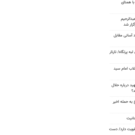
با همتای
دالرحیم
زار شد
د آسانی مقابل
 پرتگاه/ تارتار
لاب امام سید
د درباره حلال
د؟
 به حمله اخیر
حانیت
تقویت دارد/ دست