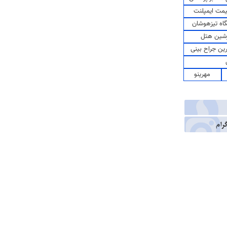
مت ایمپلنت
اه تیزهوشان
شین هتل
رین جراح بینی
مهرینو