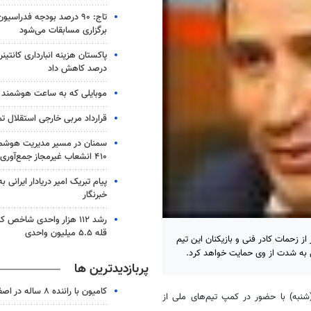
تاج: ۹۰ درصد بودجه فدراس
برگزاری مسابقات می‌شود
درصد کاهش داد
موبایلی که به ساعت هوشمند 
قرارداد مربی خارجی استقلال ت
سمنان در مسیر مدیریت هوشم
۴۱۰ انشعاب غیرمجاز جمع‌آوری شد
پیام تبریک امیر دریادار ایرانی 
خبرنگار
رشد ۱۱۲ هزار واحدی شاخص
قله ۵.۵ میلیون واحدی
 در تمرین تیم زیر 17 سال ضمن تقدیر از زحمات کادر فنی و بازیکنان این تیم
 به شدت از وی حمایت خواهد کرد.
پربازدیدترین ها
کامیون با راننده ۸ ساله در اصفهان توقیف شد
شنبه) با حضور در کمپ تیم‌های ملی از