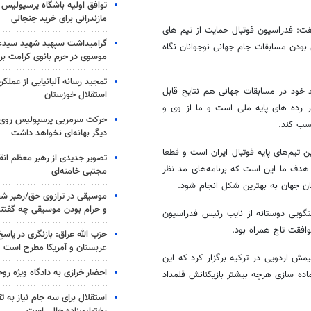
توافق اولیه باشگاه پرسپولیس 
مازندرانی برای خرید جنجالی
گفت: فدراسیون فوتبال حمایت از تیم های
گرامیداشت سپهبد شهید سیدعب
 بودن مسابقات جام جهانی نوجوانان نگاه
موسوی در حرم بانوی کرامت برگ
تمجید رسانه آلبانیایی از عملکر
ا تداوم روند رو به رشد خود در مسابقات جهانی هم نتایج قابل
استقلال خوزستان
 رده های پایه ملی است و ما از وی و
حرکت سرمربی پرسپولیس روی لبه
سب کند.
دیگر بهانه‌ای نخواهد داشت
کشورمان یکی از موفق ترین تیم‌های پایه فوتبال ایران است و قطعا
تصویر جدیدی از رهبر معظم انق
هدف ما این است که برنامه‌های مد نظر
مجتبی خامنه‌ای
ان جهان به بهترین شکل انجام شود.
موسیقی در ترازوی حق/رهبر شهی
و حرام بودن موسیقی چه گفتن
زیر 17 سال، علی دوستی در گفتگویی دوستانه از نایب رئیس فدراسیون
حزب الله عراق: بازنگری در پاسخ
عربستان و آمریکا مطرح است
مش اردویی در ترکیه برگزار کرد که این
احضار خرازی به دادگاه ویژه رو
اده سازی هرچه بیشتر بازیکنانش قلمداد
استقلال برای سه جام نیاز به 
بختیاری‌زاده خالی است