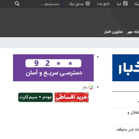
نتایج زنده
کا
ایتا
جداول لیگ
له مهر
عناوین اخبار
قلال و
له خزر متوقف