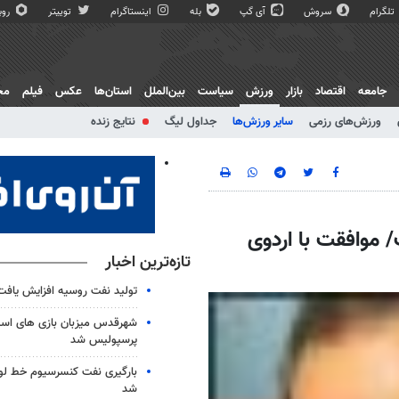
تلگرام
سروش
آی گپ
بله
اینستاگرام
توییتر
روبی
جامعه
اقتصاد
بازار
ورزش
سیاست
بین‌الملل
استان‌ها
عکس
فیلم
مج
ورزش‌های رزمی
سایر ورزش‌ها
جداول لیگ
نتایج زنده
 موافقت با اردوی
تازه‌ترین اخبار
تولید نفت روسیه افزایش یافت
شهرقدس میزبان بازی های است
پرسپولیس شد
بارگیری نفت کنسرسیوم خط لو
شد