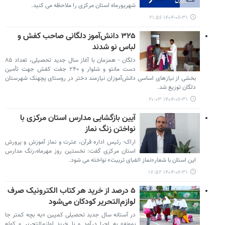
شهریورماه استان مرکزی را ملاحظه می کنید.
۱۴۰۴-۰۶-۳۱ ۲۱:۵۶
۳۲۵ دانش‌آموز دلگانی صاحب کفش و
لباس نو شدند
دلگان - همزمان با آغاز سال جدید تحصیلی، تعداد ۸۵
دست مانتو و شلوار و ۲۴۰ جفت کفش جهت تأمین
بخشی از نیازهای اساسی دانش‌آموزان نیازمند دختر در روستای پچهنک شهرستان
دلگان توزیع شد.
۱۴۰۴-۰۶-۳۱ ۲۰:۰۳
آیین بازگشایی مدارس استان مرکزی با
نواختن زنگ نماز
اراک- رئیس اداره قرآن، عترت و نماز آموزش و پرورش
استان مرکزی گفت: نخستین روز مهرماه،زنگ مدارس
این استان با شعار«نماز الفبای تربیت» نواخته می شود.
۱۴۰۴-۰۶-۳۱ ۱۷:۵۲
۵ درصد از خرید هر کتاب الکترونیک صرف
لوازم‌التحریر کودکان می‌شود
در آستانه سال جدید تحصیلی کمپین «یه بچه کمتر جا
بمونه» به اجرا درآمد و با خرید لوازم‌التحریر و کوله