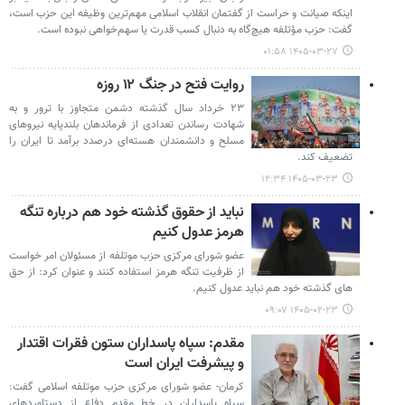
اینکه صیانت و حراست از گفتمان انقلاب اسلامی مهم‌ترین وظیفه این حزب است،
گفت: حزب مؤتلفه هیچ‌گاه به دنبال کسب قدرت یا سهم‌خواهی نبوده است.
۱۴۰۵-۰۳-۲۷ ۰۱:۵۸
روایت فتح در جنگ ۱۲ روزه
۲۳ خرداد سال گذشته دشمن متجاوز با ترور و به
شهادت رساندن تعدادی از فرماندهان بلندپایه نیروهای
مسلح و دانشمندان هسته‌ای درصدد برآمد تا ایران را
تضعیف کند.
۱۴۰۵-۰۳-۲۳ ۱۲:۳۴
نباید از حقوق گذشته خود هم درباره تنگه
هرمز عدول کنیم
عضو شورای مرکزی حزب موتلفه از مسئولان امر خواست
از ظرفیت تنگه هرمز استفاده کنند و عنوان کرد: از حق
های گذشته خود هم نباید عدول کنیم.
۱۴۰۵-۰۲-۲۳ ۰۹:۰۷
مقدم: سپاه پاسداران ستون فقرات اقتدار
و پیشرفت ایران است
کرمان- عضو شورای مرکزی حزب موتلفه اسلامی گفت:
سپاه پاسداران در خط مقدم دفاع از دستاوردهای