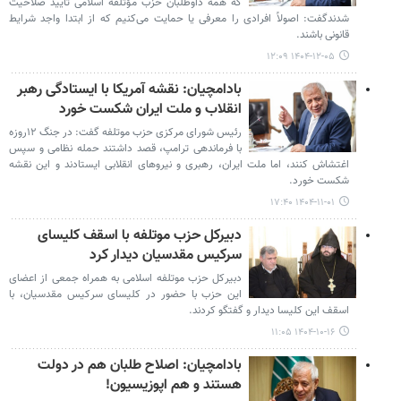
که همه داوطلبان حزب مؤتلفه اسلامی تأیید صلاحیت
شدندگفت: اصولاً افرادی را معرفی یا حمایت می‌کنیم که از ابتدا واجد شرایط
قانونی باشند.
۱۴۰۴-۱۲-۰۵ ۱۲:۰۹
بادامچیان: نقشه آمریکا با ایستادگی رهبر
انقلاب و ملت ایران شکست خورد
رئیس شورای مرکزی حزب موتلفه گفت: در جنگ ۱۲روزه
با فرماندهی ترامپ، قصد داشتند حمله نظامی و سپس
اغتشاش کنند، اما ملت ایران، رهبری و نیروهای انقلابی ایستادند و این نقشه
شکست خورد.
۱۴۰۴-۱۱-۰۱ ۱۷:۴۰
دبیرکل حزب موتلفه با اسقف کلیسای
سرکیس مقدسیان دیدار کرد
دبیرکل حزب موتلفه اسلامی به همراه جمعی از اعضای
این حزب با حضور در کلیسای سرکیس مقدسیان، با
اسقف این کلیسا دیدار و گفتگو کردند.
۱۴۰۴-۱۰-۱۶ ۱۱:۰۵
بادامچیان: اصلاح طلبان هم در دولت
هستند و هم اپوزیسیون!