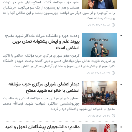
عضو حزب موتلفه گفت: اصلاح‌طلبان هم در دولت
هستند و هم اپوزیسیون؛ از یک سو می‌گویند «پزشکیان
را ما آوردیم» و از سوی دیگر می‌خواهند اپوزیسیون بمانند و این تناقض آنها را به
بن‌بست رسانده است.
۱۴۰۴-۱۰-۰۵ ۰۷:۲۰
وحدت حوزه و دانشگاه میراث ماندگار شهید مفتح؛
پیوند علم و ایمان پشتوانه تمدن نوین
اسلامی است
کرمان- عضو شورای مرکزی حزب مؤتلفه اسلامی با تاکید
بر ضرورت تقویت تعامل میان نهادهای علمی و دینی گفت: وحدت حوزه و دانشگاه
کلید عبور از چالش‌های فکری امروز و ساختن آینده‌ای مبتنی بر دانش است.
۱۴۰۴-۰۹-۲۷ ۰۹:۲۵
دیدار اعضای شورای مرکزی حزب مؤتلفه
اسلامی با خانواده شهید مفتح
اعضای شورای مرکزی حزب مؤتلفه اسلامی به مناسبت
چهل‌وششمین سالگرد شهادت شهید آیت‌الله محمد
مفتح، با خانواده این شهید والامقام دیدار کردند.
۱۴۰۴-۰۹-۲۶ ۰۹:۱۵
مقدم: دانشجویان پیشگامان تحول و امید